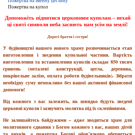
Пожертва на іменну цеглину
Пожертва на купол
Допоможіть піднятися церковним куполам – нехай
ці святі символи неба засяють нам усім на землі
!
Дорогі браття і сестри!
У будівництві нашого нового храму розпочинається етап
виготовлення і зведення купольної частини. Вартість
виготовлення та встановлення куполів складає 850 тисяч
гривень (металеві конструкції, цегла, деревина,
покрівельне залізо, оплата роботи будівельників). Зібрати
необхідну суму неможливо без вашої активної фінансової
допомоги!
Від кожного з вас залежить, як швидко будуть зведені
церковні куполи і зазвучить молитва під їх склепіннями.
Не залишайтесь байдужими – адже зводиться храм для
молитовного єднання з Богом кожного з вас, ваших дітей
та внуків, а
пожертва Богові обов’язково обер
неться