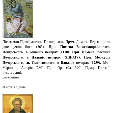
Післясвято Преображення Господнього. Прмч. Дометiя Персянина та
Прп. Пимена Багатохворобливого,
двох учнiв його (363).
Печерського, в Ближнiх печерах (1110). Прп. Пимена, посника
Печерського, в Дальнiх печерах (ХІІІ-ХІV). Прп. Меркурiя
Печерського, єп. Смоленського, в Ближнiх печерах (1239).
Мчч.
Марина i Астерiя (260). Прп. Ора (бл. 390). Прмц. Потамiї,
чудотворицi.
детальніше...
08 серпня. Субота