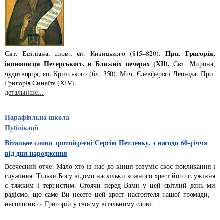
Прп. Григорiя,
Свт. Емiлiана, спов., єп. Кизицького (815–820).
iконописця Печер­ського, в Ближнiх печерах (ХІІ).
Свт. Мирона,
чудотворця, єп. Критського­ (бл. 350). Мчч. Єлев­ферiя i Леонiда. Прп.
Григорiя Синаїта (ХІV).
детальніше...
Парафіяльна школа
Публікації
Вітальне слово протоієреєві Сергію Петленку, з нагоди 60-річчя
від дня народження
Всечесний отче! Мало хто із нас до кінця розуміє своє покликання і
служіння. Тільки Богу відомо наскільки кожного хрест його служіння
є тяжким і тернистим. Стоячи перед Вами у цей світлий день ми
радіємо, що саме Ви несете цей хрест настоятеля нашої громади, -
наголосив о. Григорій у своєму вітальному слові.