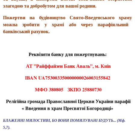
злагодою та добробутом
для вашої родини
.
П
ожертви на
будівництво Свято-Введенського храму
можна зробити
у храмі або через
парафіяльний
банківський рахунок.
Реквізити банку для пожертвувань:
АТ ”Райффайзен Банк Аваль”, м. Київ
IBAN UA753003350000000026003155842
МФО
380805 ЗКПО
25880730
Релігійна громада Православної Церкви України парафії
« Введення в храм Пресвятої Богородиці»
БЛАЖЕННІ МИЛОСТИВІ, БО ВОНИ ПОМИЛУВАНІ БУДУТЬ... (Мф.
5,7).