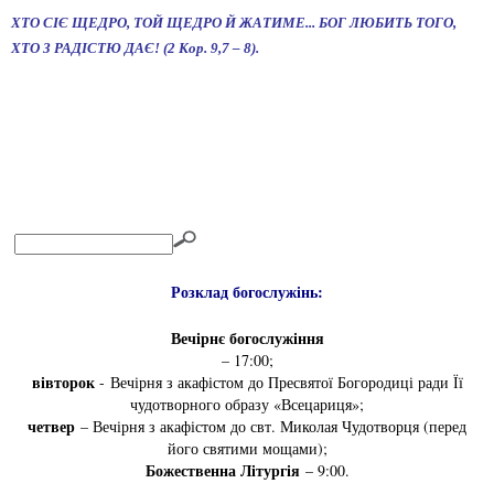
ХТО СІЄ ЩЕДРО, ТОЙ ЩЕДРО Й ЖАТИМЕ... БОГ ЛЮБИТЬ ТОГО,
ХТО З РАДІСТЮ ДАЄ! (2 Кор.
9,7 – 8).
Розклад богослужінь:
Вечірнє богослужіння
– 17:00;
вівторок
- Вечірня з акафістом до Пресвятої Богородиці ради Її
чудотворного образу «Всецариця»;
четвер
– Вечірня з акафістом до свт. Миколая Чудотворця (перед
його святими мощами);
Божественна Літургія
– 9:00.