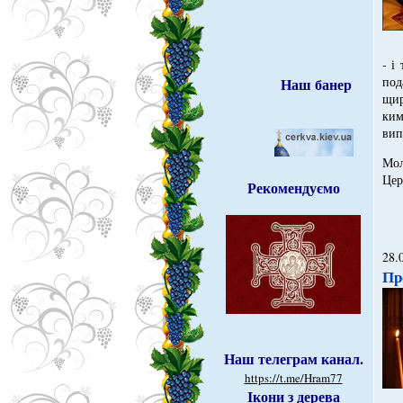
- і
под
Наш банер
щир
ким
вип
Мол
Цер
Рекомендуємо
28.
Пр
Наш телеграм канал.
https://t.me/Hram77
Ікони з дерева