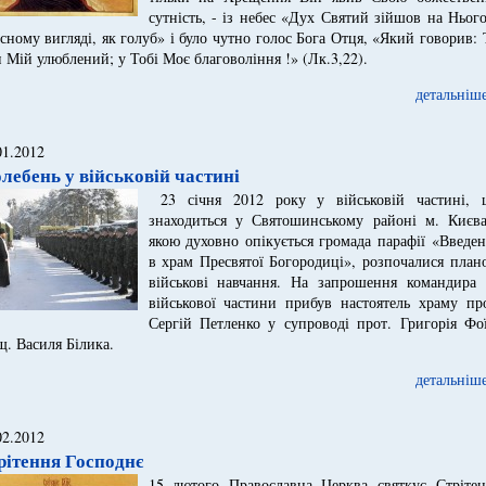
сутність, - із небес «Дух Святий зійшов на Ньог
есному вигляді, як голуб» і було чутно голос Бога Отця, «Який говорив:
 Мій улюблений; у Тобі Моє благовоління !» (Лк.3,22).
детальніше
01.2012
лебень у військовій частині
23 січня 2012 року у військовій частині, 
знаходиться у Святошинському районі м. Києва
якою духовно опікується громада парафії «Введе
в храм Пресвятої Богородиці», розпочалися план
військові навчання. На запрошення командира 
військової частини прибув настоятель храму про
Сергій Петленко у супроводі прот. Григорія Фої
щ. Василя Білика.
детальніше
02.2012
рітення Господнє
15 лютого Православна Церква святкує Стрітен