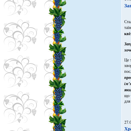
За
Ста
таї
кві
За
хоч
Це 
хво
пос
пре
i
м’
якщ
що 
для
27.
Хр