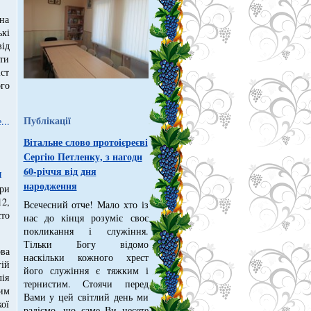
 на
ькі
ід
ути
ст
го
Публікації
...
Вітальне слово протоієреєві
Сергію Петленку, з нагоди
60-річчя від дня
л
народження
ри
2,
Всечесний отче! Мало хто із
то
нас до кінця розуміє своє
покликання і служіння.
Тільки Богу відомо
ва
наскільки кожного хрест
ій
його служіння є тяжким і
ія
тернистим. Стоячи перед
им
Вами у цей світлий день ми
кої
радіємо, що саме Ви несете