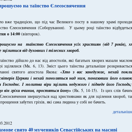
прошуємо на таїнство Єлеєосвячення
ло вже традицією, що під час Великого посту в нашому храмі проходи
нство Єлеєосвячення (Соборування). У цьому році
таїнство відбудеть
тня о 14:00
(вівторок).
прошуємо на таїнство
Єлеєосвячення
усіх християн (від 7 років), х
е зцілитися від духовних і тілесних хвороб.
таїнство дійшло до нас від апостолів, які багатьох хворих мазали маслом
рі зцілялися (Мк. 6, 13). Зміст цього таїнства детальніше розкриваєтьс
ланні святого апостола Якова: «
Хто з вас занедужає, нехай покли
св
i
тер
i
в Церкви
i
нехай помоляться над ним, помазавши його оливою
я Господнє.
I
молитва в
i
ри зц
i
лить недужого
i
п
i
дведе його Господь
о в
i
н гр
i
хи вчинив, простяться йому»
(Як. 5, 14-15). Із цих слів бачи
Єлеєосвячення звершується над християнами як для зцілення хвороб, та
 прощення забутих гріхів, які сама людина у собі не бачить.
детальніше
03.2012
амове свято 40 мучеників Севастійських на масиві