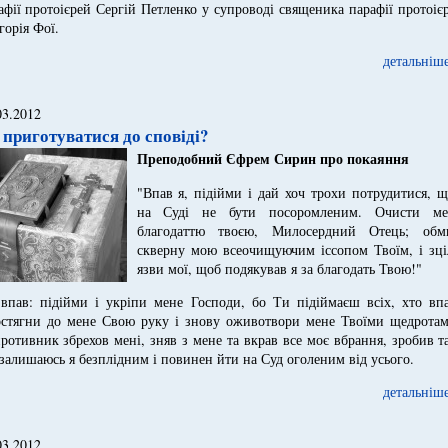
афії протоієрей Сергій Петленко у супроводі священика парафії протоіє
горія Фої.
детальніше
03.2012
 приготуватися до сповіді?
Преподобний Єфрем Сирин про покаяння
"Впав я, підійми і дай хоч трохи потрудитися, 
на Суді не бути посоромленим. Очисти ме
благодаттю твоєю, Милосердний Отець; обм
скверну мою всеочищуючим іссопом Твоїм, і зці
язви мої, щоб подякував я за благодать Твою!"
пав: підійми і укріпи мене Господи, бо Ти підіймаєш всіх, хто впа
стягни до мене Свою руку і знову оживотвори мене Твоїми щедротам
ротивник збрехов мені, зняв з мене та вкрав все моє вбрання, зробив т
залишаюсь я безплідним і повинен йти на Суд оголеним від усього.
детальніше
03.2012