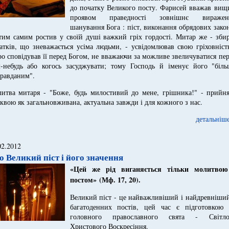
до початку Великого посту. Фарисей вважав вищ
проявом праведності зовнішнє виражен
шанування Бога : піст, виконання обрядових зако
 тим самим ростив у своїй душі важкий гріх гордості. Митар же - зби
атків, що зневажається усіма людьми, - усвідомлював свою гріховніст
о сповідував її перед Богом, не вважаючи за можливе звеличуватися пе
-небудь або когось засуджувати; тому Господь й іменує його "біль
равданим".
итва митаря - "Боже, будь милостивий до мене, грішника!" - прийня
квою як загальновживана, актуальна завжди і для кожного з нас.
детальніше
02.2012
о Великий піст і його значення
«Ц
ей же р
і
д
в
иг
а
ня
є
т
ь
ся т
і
льк
и
молитво
постом
»
(Мф.
17
, 2
0
).
Великий піст - це найважливіший і найдревніший
багатоденних постів, цей час є підготовкою 
головного православного свята - Світло
Христового Воскресіння.