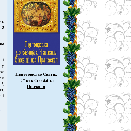
ть
3
ся
то
, і
я у
че
Підготовка до Святих
 в
Таїнств Сповіді та
;
i
,
Причастя
мо,
к і
...