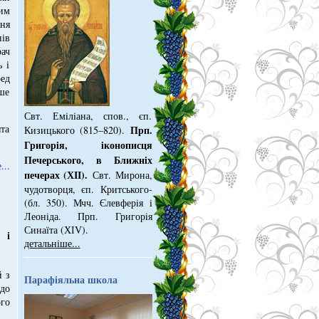
им
ня
нів
рач
ь і
ред
ше
Свт. Емiлiана, спов., єп.
та
Прп.
Кизицького (815–820).
Григорiя, iконописця
Печер­ського, в Ближнiх
...
печерах (ХІІ).
Свт. Мирона,
чудотворця, єп. Критського­
(бл. 350). Мчч. Єлев­ферiя i
Леонiда. Прп. Григорiя
Синаїта (ХІV).
ю
і
детальніше...
 з
Парафіяльна школа
до
го