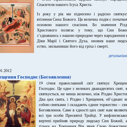
Спасителя нашого Ісуса Христа.
Із року у рік ми піднесено і радісно святкує
втілення Сина Божого. Ця велична подія є початко
основою нашого спасіння. Бо значення Різд
Христового полягає у тому, що Син Божи
з’єднавшись з нашою природою через народження в
Діви Марії і Святого Духа, оновив наше людсь
єство, звільнивши його від гріха і смерті.
детальніше
01.2012
ещення Господнє (Богоявлення)
19 січня православний світ святкує Хрещен
Господнє. Це одне з великих дванадесятих свят, 
святкується, не менш велично, ніж Різдво Христо
Два цих свята, і Різдво і Хрещення, об’єднані 
собою святками і складають єдине торжество – св
Богоявлення. Саме в єдності цих свят нам являют
всі три особи Пресвятої Тройці. У вифлиємсько
вертепі прийняв природу людську Син Божий, а
тільки на Хрещення Він явив Свою божествен