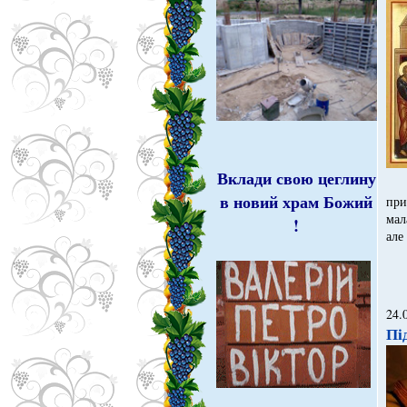
Вклади свою цеглину
в новий храм Божий
при
мал
!
але
24.
Пі