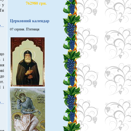
762980 грн.
о у
 Ти
Церковний календар
...
07 серпня. П'ятниця
що
 і
ння
ові
до
т.
 і
...
ня