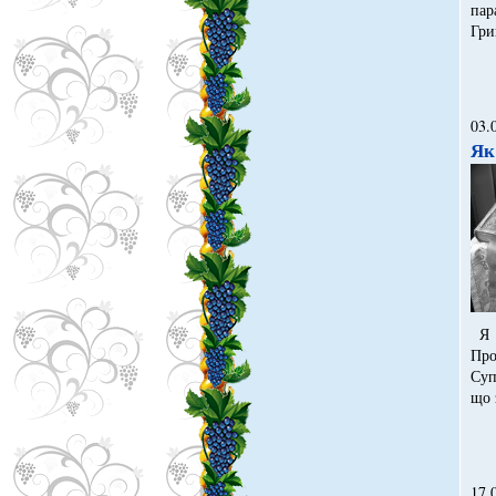
пар
Гри
03.
Як
Я в
Про
Суп
що 
17.