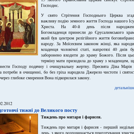
Господнє.
У свято Стрітення Господнього Церква згад
важливу подію земного життя Господа нашого Ісу
Христа. На 40-й день після народжен
Богомладенця принесли до Єрусалимського храм
який був центром релігійного життя боговибрано
народу. За Моїсеєвим законом жінці, яка народи
младенця чоловічої статі, напротязі 40 днів бу
заборонено входити до храму Божого. Після цьо
терміну мати приходила до храму з младенцем, щ
нести Господу подячну і очищувальну жертву. Пресвята Діва Марія 
а потреби в очищенні, бо без гріха народила Джерело чистоти і святос
 через глибоке смирення Вона підкорилася закону.
детальніше
02.2012
дготовчі тижні до Великого посту
Тиждень про митаря і фарисея
.
Тиждень про митаря і фарисея - перший недільн
день, з якого розпочинається приготування христ