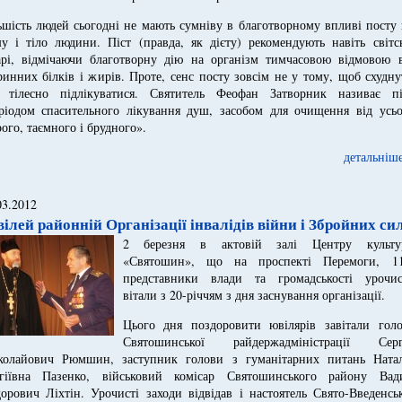
ьшість людей сьогодні не мають сумніву в благотворному впливі посту
у і тіло людини. Піст (правда, як дієту) рекомендують навіть світс
арі, відмічаючи благотворну дію на організм тимчасовою відмовою в
ринних білків і жирів. Проте, сенс посту зовсім не у тому, щоб схудн
 тілесно підлікуватися. Святитель Феофан Затворник називає пі
ріодом спасительного лікування душ, засобом для очищення від усьо
рого, таємного і брудного».
детальніше
03.2012
ілей районній Організації інвалідів війни і Збройних си
2 березня в актовій залі Центру культу
«Святошин», що на проспекті Перемоги, 11
представники влади та громадськості урочис
вітали з 20-річчям з дня заснування організації.
Цього дня поздоровити ювілярів завітали голо
Святошинської райдержадміністрації Серг
олайович Рюмшин, заступник голови з гуманітарних питань Натал
гіївна Пазенко, військовий комісар Святошинського району Вад
орович Ліхтін. Урочисті заходи відвідав і настоятель Свято-Введенсь