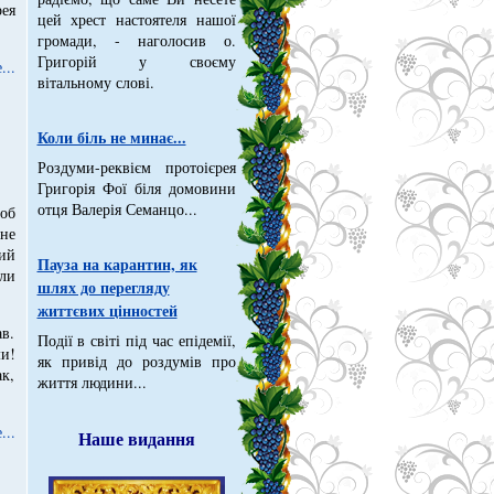
рея
цей хрест настоятеля нашої
громади, - наголосив о.
Григорій у своєму
...
вітальному слові.
Коли біль не минає...
Роздуми-реквієм протоієрея
Григорія Фої біля домовини
отця Валерія Семанцо...
щоб
не
ий
Пауза на карантин, як
ли
шлях до перегляду
життєвих цінностей
в.
Події в світі під час епідемії,
и!
як привід до роздумів про
ак,
життя людини...
...
Наше видання