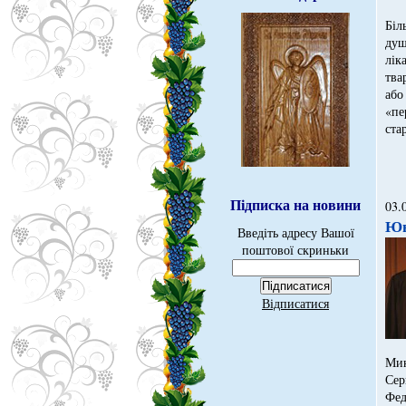
Біл
душ
лік
тва
або
«пе
ста
Підписка на новини
03.
Юв
Введіть адресу Вашої
поштової скриньки
Відписатися
Мик
Сер
Фед