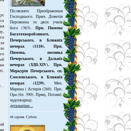
Післясвято Преображення
ує
Господнього. Прмч. Дометiя
са
Персянина та двох учнiв
ня
Прп. Пимена
його (363).
у,
Багатохворобливого,
го
Печерського, в Ближнiх
ла
печерах (1110). Прп.
ло
Пимена, посника
го
Печерського, в Дальнiх
об
печерах (ХІІІ-ХІV). Прп.
не
ті,
Меркурiя Печерського, єп.
Смоленського, в Ближнiх
печерах (1239).
Мчч.
...
Марина i Астерiя (260). Прп.
Ора (бл. 390). Прмц. Потамiї,
чудотворицi.
детальніше...
08 серпня. Субота
ий
иян