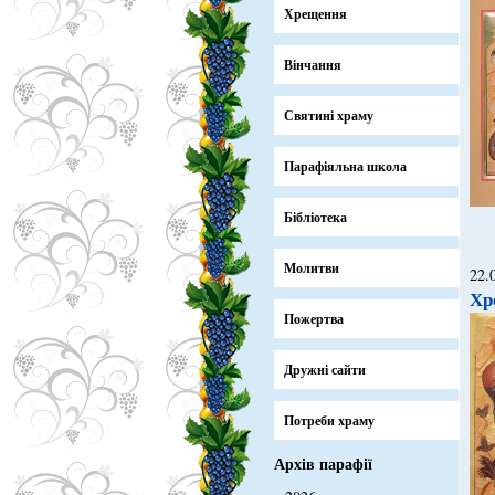
Хрещення
Вінчання
Святині храму
Парафіяльна школа
Бібліотека
Молитви
22.
Хр
Пожертва
Дружні сайти
Потреби храму
Архів парафії