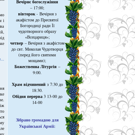
Вечірнє богослужіння
– 17:00;
вівторок
- Вечірня з
мо
акафістом до Пресвятої
м і
Богородиці ради Її
ва
чудотворного образу
й,
«Всецариця»;
ід
четвер
– Вечірня з акафістом
ке
до свт. Миколая Чудотворця
(перед його святими
...
мощами);
Божественна Літургія
–
9:00.
Храм відчинений
з 7:30 до
ня
18:30.
яке
Обідня перерва
3 13-00 до
ве.
14-00
між
ято
ься
Зібрано громадою для
му
Української Армії:
ле
ну