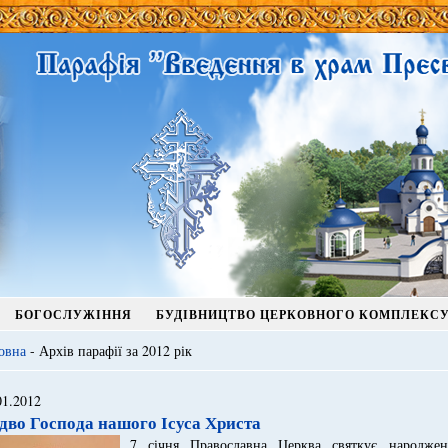
БОГОСЛУЖІННЯ
БУДІВНИЦТВО ЦЕРКОВНОГО КОМПЛЕКС
овна
- Архів парафії за 2012 рік
01.2012
здво Господа нашого Ісуса Христа
7 січня Православна Церква святкує народжен