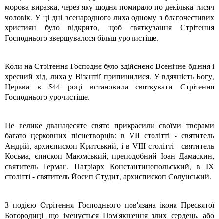
морова виразка, через яку щодня помирало по декілька тисяч
чоловік. У ці дні всенародного лиха одному з благочестивих
християн було відкрито, щоб святкування Стрітення
Господнього звершувалося більш урочистіше.
Коли на Стрітення Господнє було здійснено Всенічне бдіння і
хресний хід, лиха у Візантії припинилися. У вдячність Богу,
Церква в 544 році встановила святкувати Стрітення
Господнього урочистіше.
Це велике дванадесяте свято прикрасили своїми творами
багато церковних піснетворців: в VII столітті - святитель
Андрій, архиєпископ Критський, і в VIII столітті - святитель
Косьма, єпископ Маюмський, преподобний Іоан Дамаскин,
святитель Герман, Патріарх Константинопольський, в IX
столітті - святитель Йосип Студит, архиєпископ Солунський.
З подією Стрітення Господнього пов'язана ікона Пресвятої
Богородиці, що іменується Пом'якшення злих сердець, або