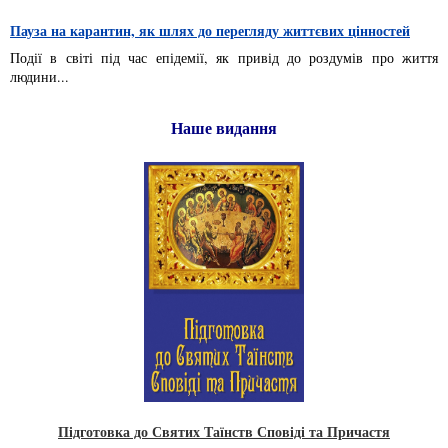
Пауза на карантин, як шлях до перегляду життєвих цінностей
Події в світі під час епідемії, як привід до роздумів про життя
людини...
Наше видання
Підготовка до Святих Таїнств Сповіді та Причастя