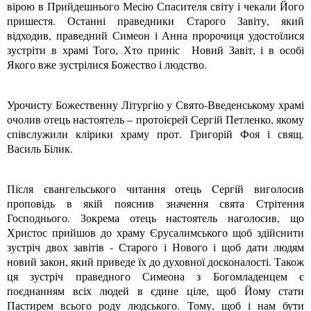
вірою в Прийдешнього Месію Спасителя світу і чекали Його
пришестя. Останні праведники Старого Завіту, який
відходив, праведний Симеон і Анна пророчиця удостоїлися
зустріти в храмі Того, Хто приніс Новий Завіт, і в особі
Якого вже зустрілися Божество і людство.
Урочисту Божественну Літургію у Свято-Введенському храмі
очолив отець настоятель – протоієрей Сергій Петленко, якому
співслужили клірики храму прот. Григорій Фоя і свящ.
Василь Білик.
Після євангельського читання отець Cергій виголосив
проповідь в якій пояснив значення свята Стрітення
Господнього. Зокрема отець настоятель наголосив, що
Христос прийшов до храму Єрусалимського щоб здійснити
зустріч двох завітів - Старого і Нового і щоб дати людям
новий закон, який приведе їх до духовної досконалості. Також
ця зустріч праведного Симеона з Богомладенцем є
поєднанням всіх людей в єдине ціле, щоб Йому стати
Пастирем всього роду людського. Тому, щоб і нам бути