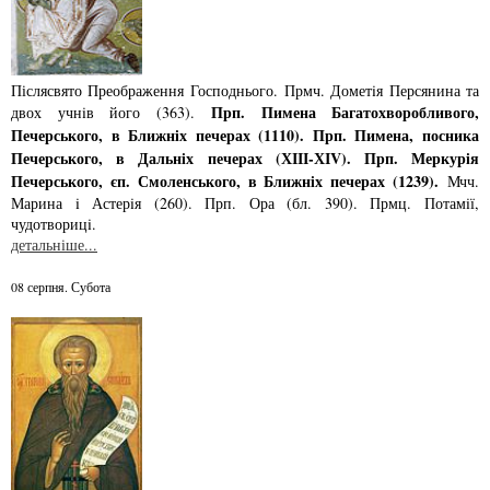
Післясвято Преображення Господнього. Прмч. Дометiя Персянина та
Прп. Пимена Багатохворобливого,
двох учнiв його (363).
Печерського, в Ближнiх печерах (1110). Прп. Пимена, посника
Печерського, в Дальнiх печерах (ХІІІ-ХІV). Прп. Меркурiя
Печерського, єп. Смоленського, в Ближнiх печерах (1239).
Мчч.
Марина i Астерiя (260). Прп. Ора (бл. 390). Прмц. Потамiї,
чудотворицi.
детальніше...
08 серпня. Субота