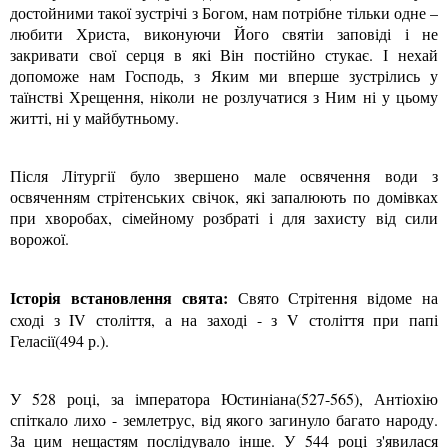
достойними такої зустрічі з Богом, нам потрібне тільки одне –
любити Христа, виконуючи Його святіи заповіді і не
закривати свої серця в які Він постійно стукає. І нехай
допоможе нам Господь, з Яким ми вперше зустрілись у
таїнстві Хрещення, ніколи не розлучатися з Ним ні у цьому
житті, ні у майбутньому.
Після Літургії було звершено мале освячення води з
освяченням стрітенських свічок, які запалюють по домівках
при хворобах, сімейному розбраті і для захисту від сили
ворожої.
Історія встановлення свята:
Свято Стрітення відоме на
сході з IV століття, а на заході - з V століття при папі
Геласії(494 р.).
У 528 році, за імператора Юстиніана(527-565), Антіохію
спіткало лихо - землетрус, від якого загинуло багато народу.
За цим нещастям послідувало інше. У 544 році з'явилася