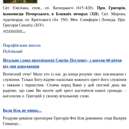
Прп. Григорiя,
Свт. Емiлiана, спов., єп. Кизицького (815–820).
iконописця Печер­ського, в Ближнiх печерах (ХІІ).
Свт. Мирона,
чудотворця, єп. Критського­ (бл. 350). Мчч. Єлев­ферiя i Леонiда. Прп.
Григорiя Синаїта (ХІV).
детальніше...
Парафіяльна школа
Публікації
Вітальне слово протоієреєві Сергію Петленку, з нагоди 60-річчя
від дня народження
Всечесний отче! Мало хто із нас до кінця розуміє своє покликання і
служіння. Тільки Богу відомо наскільки кожного хрест його служіння
є тяжким і тернистим. Стоячи перед Вами у цей світлий день ми
радіємо, що саме Ви несете цей хрест настоятеля нашої громади, -
наголосив о. Григорій у своєму вітальному слові.
Коли біль не минає...
Роздуми-реквієм протоієрея Григорія Фої біля домовини отця Валерія
Семанцо...