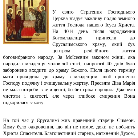
У свято Стрітення Господнього
Церква згадує важливу подію земного
життя Господа нашого Ісуса Христа.
На 40-й день після народження
Богомладенця принесли до
Єрусалимського храму, який був
центром релігійного життя
боговибраного народу. За Моїсеєвим законом жінці, яка
народила младенця чоловічої статі, напротязі 40 днів було
заборонено входити до храму Божого. Після цього терміну
мати приходила до храму з младенцем, щоб принести
Господу подячну і очищувальну жертву. Пресвята Діва Марія
не мала потреби в очищенні, бо без гріха народила Джерело
чистоти і святості, але через глибоке смирення Вона
підкорилася закону.
На той час у Єрусалимі жив праведний старець Симеон.
Йому було одкровення, що він не помре, доки не побачить
Христа Спасителя. Благочестивий старець, натхнений Духом,