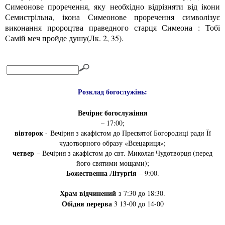
Симеонове проречення, яку необхідно відрізняти від ікони
Семистрільна, ікона Симеонове проречення символізує
виконання пророцтва праведного старця Симеона : Тобі
Самій меч пройде душу(Лк. 2, 35).
Розклад богослужінь:
Вечірнє богослужіння
– 17:00;
вівторок
- Вечірня з акафістом до Пресвятої Богородиці ради Її
чудотворного образу «Всецариця»;
четвер
– Вечірня з акафістом до свт. Миколая Чудотворця (перед
його святими мощами);
Божественна Літургія
– 9:00.
Храм відчинений
з 7:30 до 18:30.
Обідня перерва
3 13-00 до 14-00