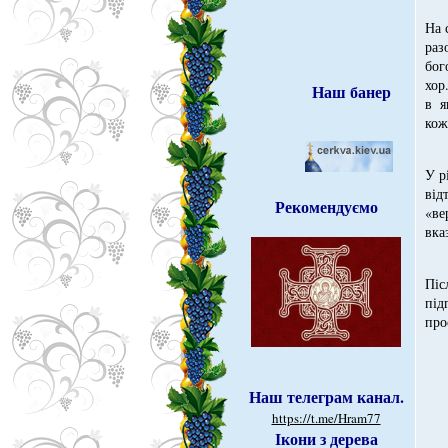
На 
раз
бог
хор
Наш банер
в я
кож
У р
від
Рекомендуємо
«ве
вка
Піс
під
про
Наш телеграм канал.
https://t.me/Hram77
Ікони з дерева