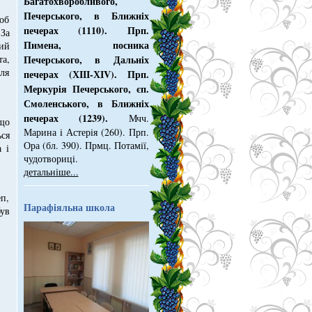
Багатохворобливого,
Печерського, в Ближнiх
щоб
печерах (1110). Прп.
За
Пимена, посника
ий
Печерського, в Дальнiх
та,
ля
печерах (ХІІІ-ХІV). Прп.
Меркурiя Печерського, єп.
Смоленського, в Ближнiх
печерах (1239).
Мчч.
 що
Марина i Астерiя (260). Прп.
ся
Ора (бл. 390). Прмц. Потамiї,
 і
чудотворицi.
детальніше...
п,
Парафіяльна школа
ув