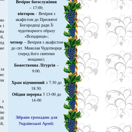
Вечірнє богослужіння
– 17:00;
вівторок
- Вечірня з
акафістом до Пресвятої
мо
Богородиці ради Її
м і
чудотворного образу
ва
«Всецариця»;
й,
четвер
– Вечірня з акафістом
ід
до свт. Миколая Чудотворця
ке
(перед його святими
мощами);
Божественна Літургія
–
 за
9:00.
ис
или
Храм відчинений
з 7:30 до
18:30.
Обідня перерва
3 13-00 до
14-00
 з
а,
влю
Зібрано громадою для
цій
Української Армії:
й,