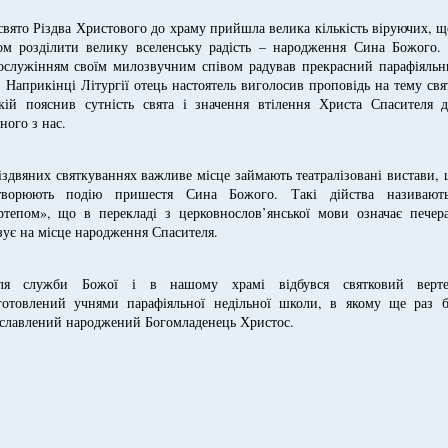
свято Різдва Христового до храму прийшла велика кількість віруючих, 
ом розділити велику вселенську радість – народження Сина Божого. 
ослужінням своїм милозвучним співом радував прекрасний парафіяльн
. Наприкінці Літургії отець настоятель виголосив проповідь на тему свя
кій пояснив сутність свята і значення втілення Христа Спасителя д
ного з нас.
іздвяних святкуваннях важливе місце займають театралізовані вистави,
творюють подію пришестя Сина Божого. Такі дійства називають
ртепом», що в перекладі з церковнослов’янської мови означає печера
зує на місце народження Спасителя.
ля служби Божої і в нашому храмі відбувся святковий верте
готовлений учнями парафіяльної недільної школи, в якому ще раз б
славлений народжений Богомладенець Христос.