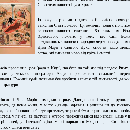
Спасителя нашого Ісуса Христа.
Із року в рік ми піднесено й радісно святкує
втілення Сина Божого. Ця велична подія є початко
основою нашого спасіння. Бо значення Різд
Христового полягає у тому, що Син Божи
з’єднавшись з нашою природою через народження в
Діви Марії і Святого Духа, оновив наше людсь
єство, звільнивши його від гріха і смерті.
часів правління царя Ірода в Юдеї, яка була на той час під владою Риму,
азом римського імператора Августа розпочався загальний переп
елення. Кожний юдей повинен був зробити запис у тій місцевості, де ж
го пращури.
Йосип і Діва Марія походили з роду Давидового і тому вирушили
арета, де вони жили, у місто Давида Віфлеєм. Прийшовши до Віфлеєм
и, не знайшовши собі тут притулку, змушені були зупинилися на ночі
містом, у печері, де пастухи з отарою переховувалися від негоди. Саме у 
ері, вночі, у Пресвятої Діви Марії народився Младенець – Син Божи
стос - Спаситель світу.