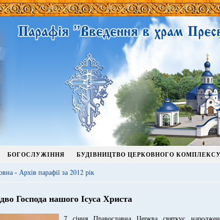
БОГОСЛУЖІННЯ
БУДІВНИЦТВО ЦЕРКОВНОГО КОМПЛЕКС
овна
-
Архів парафії за 2012 рік
здво Господа нашого Ісуса Христа
7 січня Православна Церква святкує народжен