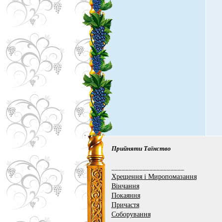
Прийняти Таїнство
_____________________
Хрещення і Миропомазання
Вінчання
Покаяння
Причастя
Соборування