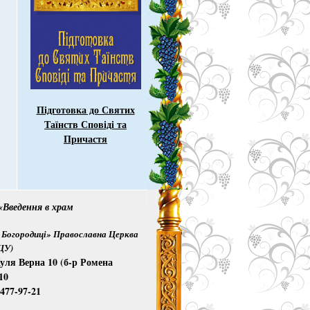
Підготовка до Святих
Таїнств Сповіді та
Причастя
Введення в храм
Богородиці» Православна Церква
ПЦУ)
уля Верна 10 (б-р Ромена
10
)477-97-21