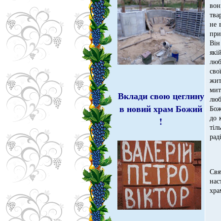
вон
тва
не 
при
Він
які
люб
сво
жит
мит
Вклади свою цеглину
люб
в новий храм Божий
Бож
до 
!
тіл
рад
Свя
нас
хр