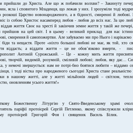
и прийшли до Христа. Але що ж побачили волхви? – Закинуту печер
рин, ясла і сповитого Младенця, що лежав у них. І зрозуміли тоді мудре
в розкоші Царство новонародженого, а в бідності, смиренні й любові.
ніс із собою Христос насамперед любов - любов до всіх нас. За цю лю
 віддав життя Своє на хресті й закінчив земне життя у такій же печері
й прийшов на цей світ. І в цьому - великий приклад для нас істинн
ові, смирення й самопожертви. Але забуваємо ми про Нього і нарікаємо
ї біди та нещастя. Проте «ніхто большої любові не має, як той, хто с
тя віддасть; а віддати життя – це не обов’язково вмерти, - пис
рополит Антоній Сурожський. – Це - кожну мить життя присвяти
ові, творчій, видимій, розумній, сміливій любові; любов, яку дає… С
а, у немочі звершується: нам не потрі-бно боятися любити – віддамо с
кінця, і тоді вістка про народженого сьогодні Христа стане реальністю
ьки в нашому житті, але у житті мільйонів людей – світлом, тепло
істю, оновленням усього життя!»
ткову Божественну Літургію у Свято-Введенському храмі очол
тоятель паріфії протоієрей Сергій Петленко, якому співслужили клір
аму протоієрей Григорій Фоя і священик Василь Біли