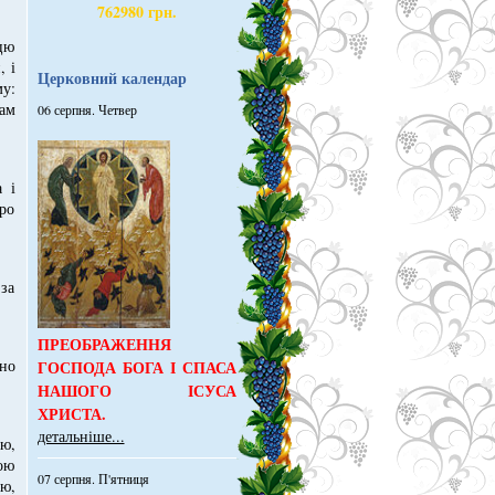
762980 грн.
цю
, і
Церковний календар
му:
ам
06 серпня. Четвер
 і
про
 за
ПРЕОБРАЖЕННЯ
но
ГОСПОДА БОГА І СПАСА
НАШОГО ІСУСА
ХРИСТА.
детальніше...
ю,
ою
07 серпня. П'ятниця
ою,