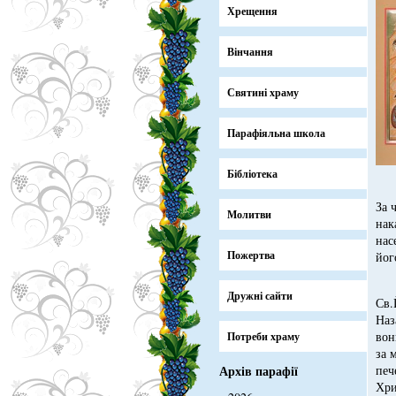
Хрещення
Вінчання
Святині храму
Парафіяльна школа
Бібліотека
За 
Молитви
нак
нас
Пожертва
йо
Дружні сайти
Св.
Наз
вон
Потреби храму
за 
Архів парафії
печ
Хри