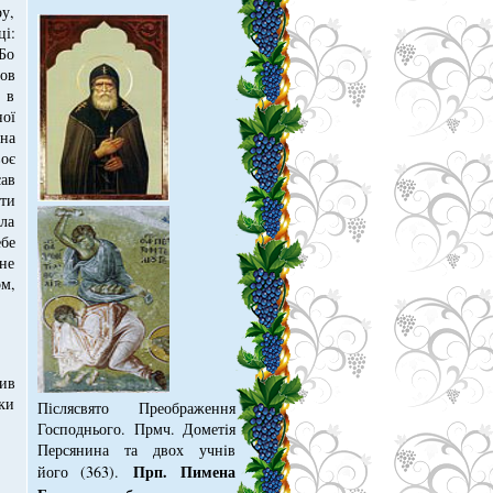
у,
ці:
 Бо
бов
, в
ої
 на
воє
ав
ти
ила
ебе
 не
м,
ив
ики
Післясвято Преображення
к.
Господнього. Прмч. Дометiя
Персянина та двох учнiв
Прп. Пимена
його (363).