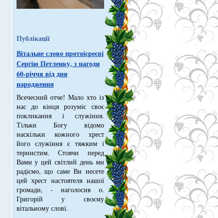
Публікації
Вітальне слово протоієреєві
Сергію Петленку, з нагоди
60-річчя від дня
народження
Всечесний отче! Мало хто із
нас до кінця розуміє своє
покликання і служіння.
Тільки Богу відомо
наскільки кожного хрест
його служіння є тяжким і
тернистим. Стоячи перед
Вами у цей світлий день ми
радіємо, що саме Ви несете
цей хрест настоятеля нашої
громади, - наголосив о.
Григорій у своєму
вітальному слові.