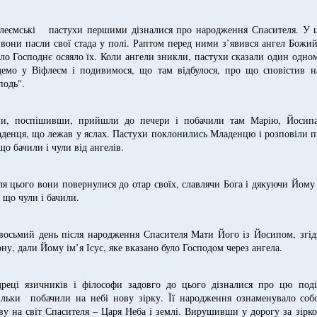
леємські пастухи першими дізналися про народження Спасителя. У 
 вони пасли свої стада у полі. Раптом перед ними з’явився ангел Божий
тло Господнє осяяло їх. Коли ангели зникли, пастухи сказали один одно
демо у Віфлеєм і подивимося, що там відбулося, про що сповістив н
подь".
и, поспішивши, прийшли до печери і побачили там Марію, Йосипа
денця, що лежав у яслах. Пастухи поклонились Младенцю і розповіли 
 що бачили і чули від ангелів.
ля цього вони повернулися до отар своїх, славлячи Бога і дякуючи Йому
, що чули і бачили.
восьмий день після народження Спасителя Мати Його із Йосипом, згід
ону, дали Йому ім’я Ісус, яке вказано було Господом через ангела.
реці язичників і філософи задовго до цього дізналися про цю поді
ільки побачили на небі нову зірку. Її народження ознаменувало соб
ву на світ Спасителя – Царя Неба і землі. Вирушивши у дорогу за зірк