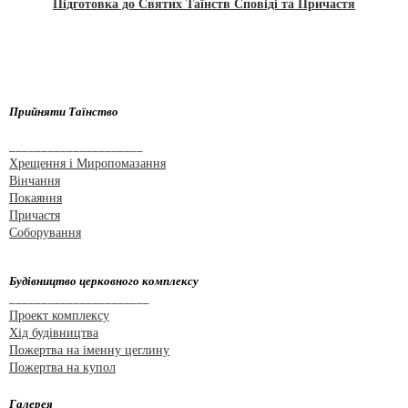
Підготовка до Святих Таїнств Сповіді та Причастя
Прийняти Таїнство
_____________________
Хрещення і Миропомазання
Вінчання
Покаяння
Причастя
Соборування
Будівництво церковного комплексу
______________________
Проект комплексу
Хід будівництва
Пожертва на іменну цеглину
Пожертва на купол
Галерея