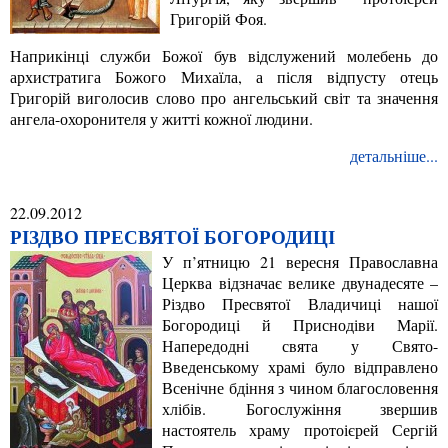
Григорій Фоя.
Наприкінці служби Божої був відслужений молебень до
архистратига Божого Михаїла, а після відпусту отець
Григорій виголосив слово про ангельський світ та значення
ангела-охоронителя у житті кожної людини.
детальніше...
22.09.2012
РІЗДВО ПРЕСВЯТОЇ БОГОРОДИЦІ
У п’ятницю 21 вересня Православна
Церква відзначає велике двунадесяте –
Різдво Пресвятої Владичиці нашої
Богородиці й Приснодіви Марії.
Напередодні свята у Свято-
Введенському храмі було відправлено
Всенічне бдіння з чином благословення
хлібів. Богослужіння звершив
настоятель храму протоієрей Сергій