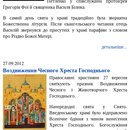
Петленко у співслужінні протоієрея
Григорія Фої й священика Василя Білика.
В самий день свята у храмі традиційно була звершена
Божественна літургія. Після євангельського читання отець
Василій звернувся до присутніх у храмі парафіян з словом
про Різдво Божої Матері.
детальніше...
27.09.2012
Воздвиження Чесного Хреста Господнього
Православні християни 27 вересня
святкують празник Воздвиження
Чесного і Животворчого Хреста
Господнього.
Напередодні свята у Свято-
Введенському храмі було відправлено
Всенічне бдіння з чином винесення
Хреста Господнього. Богослужіння