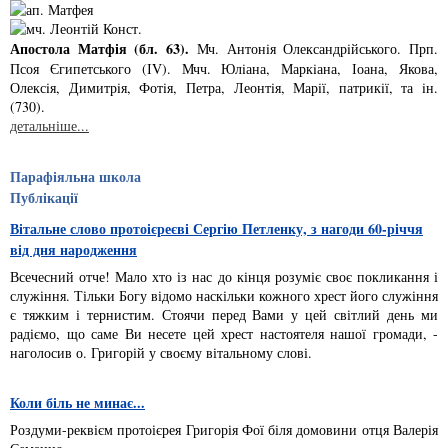
Апостола Матфія (бл. 63).
Мч. Антонiя Олександрiйського. Прп.
Псоя Єгипетського (ІV). Мчч. Юлiана, Маркiана, Іоана, Якова,
Олексiя, Димитрiя, Фотiя, Петра, Леонтiя, Марiї, патрикiї, та iн.
(730).
детальніше...
Парафіяльна школа
Публікації
Вітальне слово протоієреєві Сергію Петленку, з нагоди 60-річчя
від дня народження
Всечесний отче! Мало хто із нас до кінця розуміє своє покликання і
служіння. Тільки Богу відомо наскільки кожного хрест його служіння
є тяжким і тернистим. Стоячи перед Вами у цей світлий день ми
радіємо, що саме Ви несете цей хрест настоятеля нашої громади, -
наголосив о. Григорій у своєму вітальному слові.
Коли біль не минає...
Роздуми-реквієм протоієрея Григорія Фої біля домовини отця Валерія