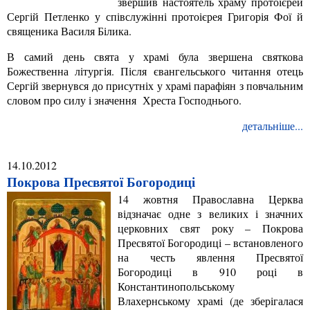
звершив настоятель храму протоієрей
Сергій Петленко у співслужінні протоієрея Григорія Фої й
священика Василя Білика.
В самий день свята у храмі була звершена святкова
Божественна літургія. Після євангельського читання отець
Сергій звернувся до присутніх у храмі парафіян з повчальним
словом про силу і значення Хреста Господнього.
детальніше...
14.10.2012
Покрова Пресвятої Богородиці
14 жовтня Православна Церква
відзначає одне з великих і значних
церковних свят року – Покрова
Пресвятої Богородиці – встановленого
на честь явлення Пресвятої
Богородиці в 910 році в
Константинопольському
Влахернському храмі (де зберігалася