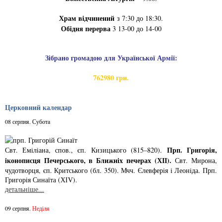
Храм відчинений
з 7:30 до 18:30.
Обідня перерва
3 13-00 до 14-00
Зібрано громадою для Української Армії:
762980 грн.
Церковний календар
08 серпня. Субота
Прп. Григорiя,
Свт. Емiлiана, спов., єп. Кизицького (815–820).
iконописця Печер­ського, в Ближнiх печерах (ХІІ).
Свт. Мирона,
чудотворця, єп. Критського­ (бл. 350). Мчч. Єлев­ферiя i Леонiда. Прп.
Григорiя Синаїта (ХІV).
детальніше...
09 серпня.
Неділя