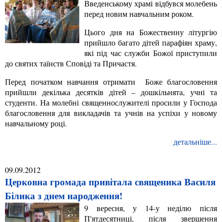
Введенському храмі відбувся молебень
перед новим навчальним роком.
Цього дня на Божественну літургію
прийшло багато дітей парафіян храму,
які під час служби Божої приступили
до святих таїнств Сповіді та Причастя.
Перед початком навчання отримати Боже благословення
прийшли декілька десятків дітей – дошкільнята, учні та
студенти. На молебні священнослужителі просили у Господа
благословення для викладачів та учнів на успіхи у новому
навчальному році.
детальніше...
09.09.2012
Церковна громада привітала священика Василя
Білика з днем народження!
9 вересня, у 14-у неділю після
П'ятдесятниці, після звершення