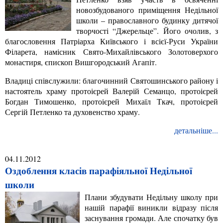
новозбудованого приміщення Недільної
школи – православного будинку дитячої
творчості “Джерельце”. Його очолив, з
благословення Патріарха Київського і всієї-Руси України
Філарета, намісник Свято-Михайлівського Золотоверхого
монастиря, єпископ Вишгородський Агапіт.
Владиці співслужили: благочинний Святошинського району і
настоятель храму протоієрей Валерій Семанцо, протоієрей
Богдан Тимошенко, протоієрей Михаїл Ткач, протоієрей
Сергій Петленко та духовенство храму.
детальніше...
04.11.2012
Оздоблення класів парафіяльної Недільної
школи
Плани збудувати Недільну школу при
нашій парафії виникли відразу після
заснування громади. Але спочатку був