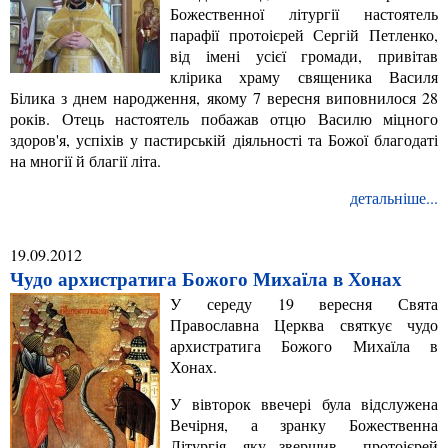
Божественної літургії настоятель
парафії протоієрей Сергій Петленко,
від імені усієї громади, привітав
клірика храму священика Василя
Білика з днем народження, якому 7 вересня виповнилося 28
років. Отець настоятель побажав отцю Василю міцного
здоров'я, успіхів у пастирській діяльності та Божої благодаті
на многії й благії літа.
детальніше...
19.09.2012
Чудо архистратига Божого Михаїла в Хонах
У середу 19 вересня Свята
Православна Церква святкує чудо
архистратига Божого Михаїла в
Хонах.
У вівторок ввечері була відслужена
Вечірня, а зранку Божественна
Літургія, яку звершив протоієрей