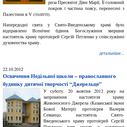
риза Пресвятої Діви Марії, Її головний
покров і частина поясу, перенесені з
Палестини в V столітті).
Напередодні свята у Свято-Введенському храмі було
відправлено Всенічне бдіння. Богослужіння звершив
настоятель храму протоієрей Сергій Петленко у співслужінні
духовенства храму.
детальніше...
22.10.2012
Освячення Недільної школи – православного
будинку дитячої творчості “Джерельце”
У суботу, 20 жовтня 2012 року на
запрошення настоятеля храму
Живоносного Джерела (Казанської ікони
Божої Матері) протоієрея Валерія
Семанцо, настоятель Свято-
Введенського храму протоієрей Сергій
Петленко взяв участь в освяченні