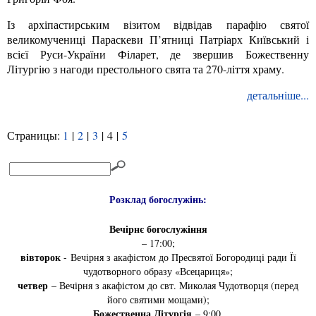
Із архіпастирським візитом відвідав парафію святої
великомучениці Параскеви П’ятниці Патріарх Київський і
всієї Руси-України Філарет, де звершив Божественну
Літургію з нагоди престольного свята та 270-ліття храму.
детальніше...
Страницы:
1
|
2
|
3
|
4
|
5
Розклад богослужінь:
Вечірнє богослужіння
– 17:00;
вівторок
- Вечірня з акафістом до Пресвятої Богородиці ради Її
чудотворного образу «Всецариця»;
четвер
– Вечірня з акафістом до свт. Миколая Чудотворця (перед
його святими мощами);
Божественна Літургія
– 9:00.