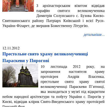
З архіпастирським візитом відвідав
парафію святого великомученика
Димитрія Солунського с. Бузова Києво-
Святошинського району Патріарх Київський і всієї Руси-
України Філарет, де звершив Божественну Літургію.
детальніше...
12.11.2012
Престольне свято храму великомучениці
Параскеви у Пирогові
10 листопада 2012 року, на
запрошення настоятеля храму
протоієрея Андрія Власенка,
престольне свято храму святої
великомучениці Параскеви П’ятниці,
яка знаходиться у музеї під відкритим
небом народної архітектури та побуту України с. Пирогів у
Києві, відвідав клірик Свято-Введенського храму протоієрей
Григорій Фоя.