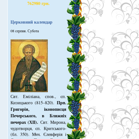
762980 грн.
Церковний календар
08 серпня. Субота
Свт. Емiлiана, спов., єп.
Прп.
Кизицького (815–820).
Григорiя, iконописця
Печер­ського, в Ближнiх
печерах (ХІІ).
Свт. Мирона,
чудотворця, єп. Критського­
(бл. 350). Мчч. Єлев­ферiя i