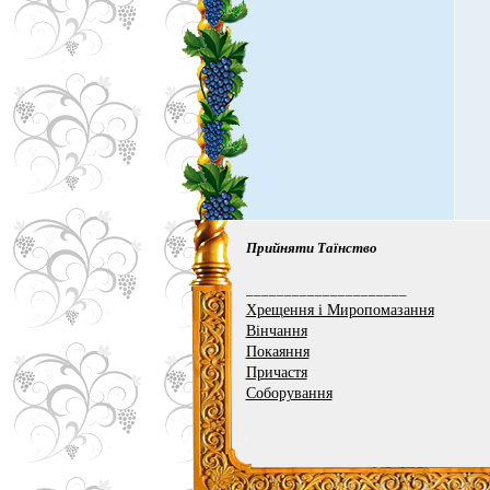
Прийняти Таїнство
_____________________
Хрещення і Миропомазання
Вінчання
Покаяння
Причастя
Соборування