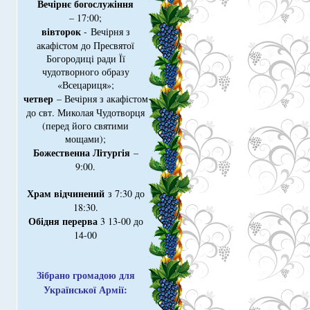
Вечірнє богослужіння
– 17:00;
вівторок
- Вечірня з
акафістом до Пресвятої
Богородиці ради Її
чудотворного образу
«Всецариця»;
четвер
– Вечірня з акафістом
до свт. Миколая Чудотворця
(перед його святими
мощами);
Божественна Літургія
–
9:00.
Храм відчинений
з 7:30 до
18:30.
Обідня перерва
3 13-00 до
14-00
Зібрано громадою для
Української Армії: