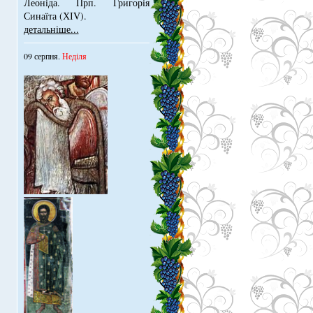
Леонiда. Прп. Григорiя
Синаїта (ХІV).
детальніше...
09 серпня.
Неділя