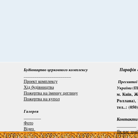
Парафія «
Будівництво церковного комплексу
______________________
Проект комплексу
Пресвятої 
Хід будівництва
України (
Пожертва на іменну цеглину
м. Київ, Ж
Пожертва на купол
Роллана), 
тел..: (050
Галерея
________
Контакти
Фото
_________
Відео
Як нас зна