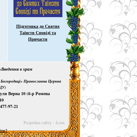
Підготовка до Святих
Таїнств Сповіді та
Причастя
Введення в храм
Богородиці» Православна Церква
ПЦУ)
уля Верна 10 (б-р Ромена
10
)477-97-21
Розробка сайту - Icom
йти?