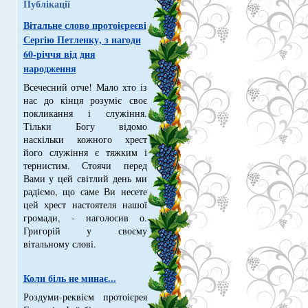
Публікації
Вітальне слово протоієреєві
Сергію Петленку, з нагоди
60-річчя від дня
народження
Всечесний отче! Мало хто із
нас до кінця розуміє своє
покликання і служіння.
Тільки Богу відомо
наскільки кожного хрест
його служіння є тяжким і
тернистим. Стоячи перед
Вами у цей світлий день ми
радіємо, що саме Ви несете
цей хрест настоятеля нашої
громади, - наголосив о.
Григорій у своєму
вітальному слові.
Коли біль не минає...
Роздуми-реквієм протоієрея