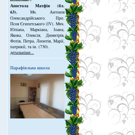
Апостола Матфія (бл.
63).
Мч. Антонiя
Олександрiйського. Прп.
Псоя Єгипетського (ІV). Мчч.
Юлiана, Маркiана, Іоана,
Якова, Олексiя, Димитрiя,
Фотiя, Петра, Леонтiя, Марiї,
патрикiї, та iн. (730).
детальніше...
Парафіяльна школа