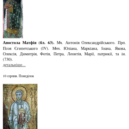
Апостола Матфія (бл. 63).
Мч. Антонiя Олександрiйського. Прп.
Псоя Єгипетського (ІV). Мчч. Юлiана, Маркiана, Іоана, Якова,
Олексiя, Димитрiя, Фотiя, Петра, Леонтiя, Марiї, патрикiї, та iн.
(730).
детальніше...
10 серпня. Понеділок