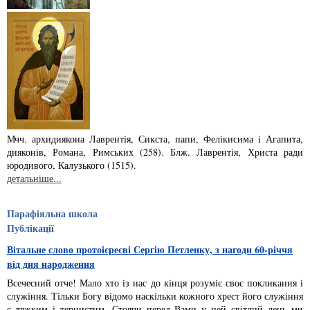
Мчч. архидиякона Лаврентiя, Сикста, папи, Фелiкисима i Агапита,
дияконiв, Ро­­мана, Римських (258). Блж. Лаврентiя, Христа ради
юродивого, Калузького (1515).
детальніше...
Парафіяльна школа
Публікації
Вітальне слово протоієреєві Сергію Петленку, з нагоди 60-річчя
від дня народження
Всечесний отче! Мало хто із нас до кінця розуміє своє покликання і
служіння. Тільки Богу відомо наскільки кожного хрест його служіння
є тяжким і тернистим. Стоячи перед Вами у цей світлий день ми