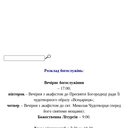
Розклад богослужінь:
Вечірнє богослужіння
– 17:00;
вівторок
- Вечірня з акафістом до Пресвятої Богородиці ради Її
чудотворного образу «Всецариця»;
четвер
– Вечірня з акафістом до свт. Миколая Чудотворця (перед
його святими мощами);
Божественна Літургія
– 9:00.