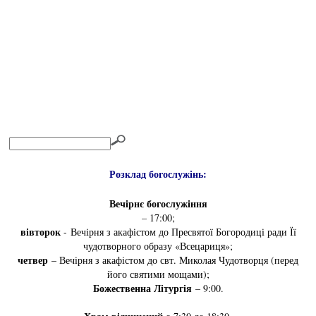
Розклад богослужінь:
Вечірнє богослужіння
– 17:00;
вівторок
- Вечірня з акафістом до Пресвятої Богородиці ради Її
чудотворного образу «Всецариця»;
четвер
– Вечірня з акафістом до свт. Миколая Чудотворця (перед
його святими мощами);
Божественна Літургія
– 9:00.