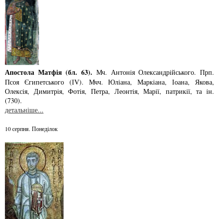
Апостола Матфія (бл. 63).
Мч. Антонiя Олександрiйського. Прп.
Псоя Єгипетського (ІV). Мчч. Юлiана, Маркiана, Іоана, Якова,
Олексiя, Димитрiя, Фотiя, Петра, Леонтiя, Марiї, патрикiї, та iн.
(730).
детальніше...
10 серпня. Понеділок