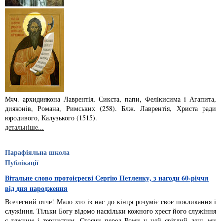
Мчч. архидиякона Лаврентiя, Сикста, папи, Фелiкисима i Агапита,
дияконiв, Ро­­мана, Римських (258). Блж. Лаврентiя, Христа ради
юродивого, Калузького (1515).
детальніше...
Парафіяльна школа
Публікації
Вітальне слово протоієреєві Сергію Петленку, з нагоди 60-річчя
від дня народження
Всечесний отче! Мало хто із нас до кінця розуміє своє покликання і
служіння. Тільки Богу відомо наскільки кожного хрест його служіння
є тяжким і тернистим. Стоячи перед Вами у цей світлий день ми