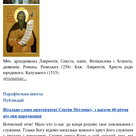
Мчч. архидиякона Лаврентiя, Сикста, папи, Фелiкисима i Агапита,
дияконiв, Ро­­мана, Римських (258). Блж. Лаврентiя, Христа ради
юродивого, Калузького (1515).
детальніше...
Парафіяльна школа
Публікації
Вітальне слово протоієреєві Сергію Петленку, з нагоди 60-річчя
від дня народження
Всечесний отче! Мало хто із нас до кінця розуміє своє покликання і
служіння. Тільки Богу відомо наскільки кожного хрест його служіння
є тяжким і тернистим. Стоячи перед Вами у цей світлий день ми