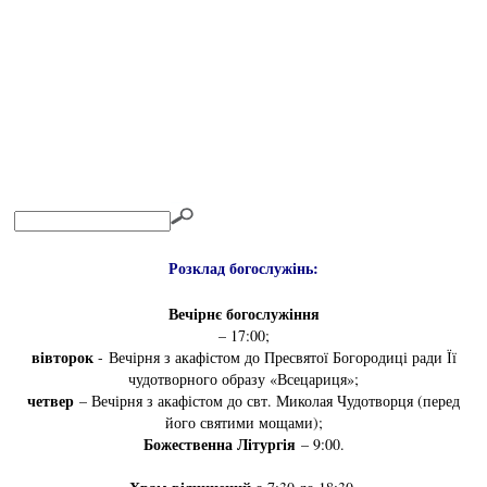
Розклад богослужінь:
Вечірнє богослужіння
– 17:00;
вівторок
- Вечірня з акафістом до Пресвятої Богородиці ради Її
чудотворного образу «Всецариця»;
четвер
– Вечірня з акафістом до свт. Миколая Чудотворця (перед
його святими мощами);
Божественна Літургія
– 9:00.