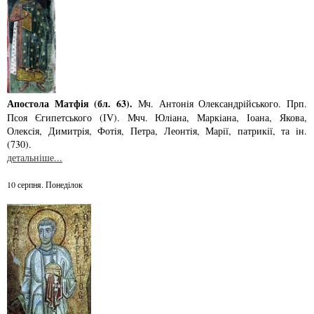
Апостола Матфія (бл. 63).
Мч. Антонiя Олександрiйського. Прп.
Псоя Єгипетського (ІV). Мчч. Юлiана, Маркiана, Іоана, Якова,
Олексiя, Димитрiя, Фотiя, Петра, Леонтiя, Марiї, патрикiї, та iн.
(730).
детальніше...
10 серпня. Понеділок