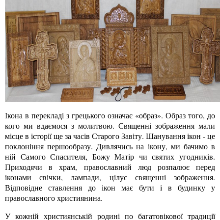
Ікона в перекладі з грецького означає «образ». Образ того, до
кого ми вдаємося з молитвою. Священні зображення мали
місце в історії ще за часів Старого Завіту. Шанування ікон - це
поклоніння першообразу. Дивлячись на ікону, ми бачимо в
ній Самого Спасителя, Божу Матір чи святих угодників.
Приходячи в храм, православний люд розпалює перед
іконами свічки, лампади, цілує священні зображення.
Відповідне ставлення до ікон має бути і в будинку у
православного християнина.
У кожній християнській родині по багатовікової традиції