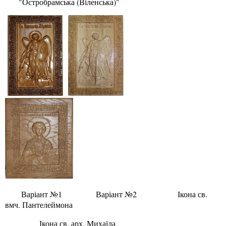
"Остробрамська (Віленська)"
Варіант №1 Варіант №2 Ікона св.
вмч. Пантелеймона
Ікона св. арх. Михаїла