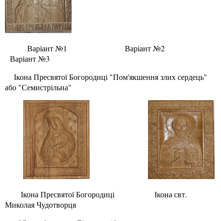
Варіант №1 Варіант №2
Варіант №3
Ікона Пресвятої Богородиці "
Пом'якшення злих сердець"
а
бо "Семистрільна"
Ікона Пресвятої Богородиці Ікона свт.
Миколая Чудотворця