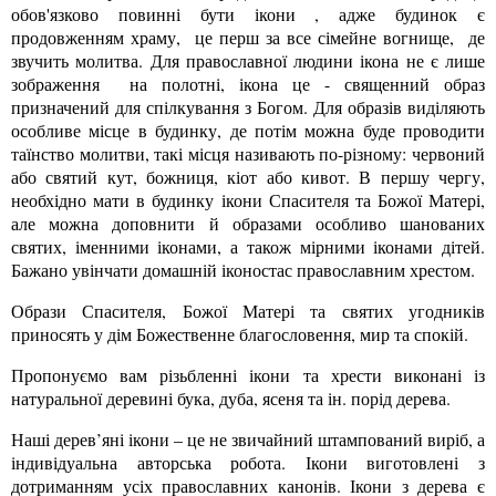
обов'язково повинні бути ікони , адже будинок є
продовженням храму, це перш за все сімейне вогнище, де
звучить молитва. Для православної людини ікона не є лише
зображення на полотні, ікона це - священний образ
призначений для спілкування з Богом. Для образів виділяють
особливе місце в будинку, де потім можна буде проводити
таїнство молитви, такі місця називають по-різному: червоний
або святий кут, божниця, кіот або кивот. В першу чергу,
необхідно мати в будинку ікони Спасителя та Божої Матері,
але можна доповнити й образами особливо шанованих
святих, іменними іконами, а також мірними іконами дітей.
Бажано увінчати домашній іконостас православним хрестом.
Образи Спасителя, Божої Матері та святих угодників
приносять у дім Божественне благословення, мир та спокій.
Пропонуємо вам різьбленні ікони та хрести виконані із
натуральної деревині бука, дуба, ясеня та ін. порід дерева.
Наші дерев’яні ікони – це не звичайний штампований виріб, а
індивідуальна авторська робота. Ікони виготовлені з
дотриманням усіх православних канонів. Ікони з дерева є