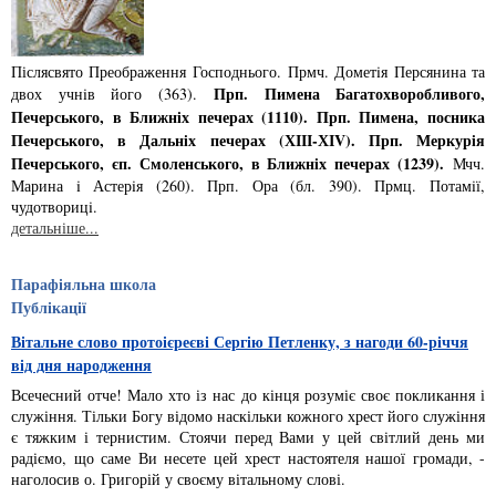
Післясвято Преображення Господнього. Прмч. Дометiя Персянина та
Прп. Пимена Багатохворобливого,
двох учнiв його (363).
Печерського, в Ближнiх печерах (1110). Прп. Пимена, посника
Печерського, в Дальнiх печерах (ХІІІ-ХІV). Прп. Меркурiя
Печерського, єп. Смоленського, в Ближнiх печерах (1239).
Мчч.
Марина i Астерiя (260). Прп. Ора (бл. 390). Прмц. Потамiї,
чудотворицi.
детальніше...
Парафіяльна школа
Публікації
Вітальне слово протоієреєві Сергію Петленку, з нагоди 60-річчя
від дня народження
Всечесний отче! Мало хто із нас до кінця розуміє своє покликання і
служіння. Тільки Богу відомо наскільки кожного хрест його служіння
є тяжким і тернистим. Стоячи перед Вами у цей світлий день ми
радіємо, що саме Ви несете цей хрест настоятеля нашої громади, -
наголосив о. Григорій у своєму вітальному слові.