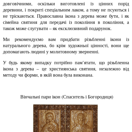
довговічними, оскільки виготовлені із цінних порід
деревини, і покриті спеціальним лаком, а тому не псуються і
не тріскаються. Православна ікона з дерева може бути, і як
сімейна святиня для передачі із покоління в покоління, а
також може слугувати – як ексклюзивний подарунок.
Ми рекомендуємо вам придбати різьбленні ікони із
натурального дерева, бо крім художньої цінності, вони ще
допомагають людині у молитовному зверненні.
У будь якому випадку потрібно пам’ятати, що різьбленна
ікона з дерева – це християнська святиня, незалежно від
методу чи форми, в якій вона була виконана.
Вінчальні пари ікон (Спаситель і Богородиця)