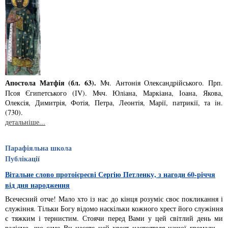
Апостола Матфія (бл. 63).
Мч. Антонiя Олександрiйського. Прп.
Псоя Єгипетського (ІV). Мчч. Юлiана, Маркiана, Іоана, Якова,
Олексiя, Димитрiя, Фотiя, Петра, Леонтiя, Марiї, патрикiї, та iн.
(730).
детальніше...
Парафіяльна школа
Публікації
Вітальне слово протоієреєві Сергію Петленку, з нагоди 60-річчя
від дня народження
Всечесний отче! Мало хто із нас до кінця розуміє своє покликання і
служіння. Тільки Богу відомо наскільки кожного хрест його служіння
є тяжким і тернистим. Стоячи перед Вами у цей світлий день ми
радіємо, що саме Ви несете цей хрест настоятеля нашої громади, -