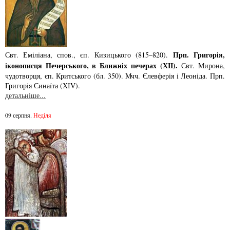
Прп. Григорiя,
Свт. Емiлiана, спов., єп. Кизицького (815–820).
iконописця Печер­ського, в Ближнiх печерах (ХІІ).
Свт. Мирона,
чудотворця, єп. Критського­ (бл. 350). Мчч. Єлев­ферiя i Леонiда. Прп.
Григорiя Синаїта (ХІV).
детальніше...
09 серпня.
Неділя