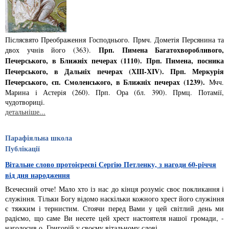
Післясвято Преображення Господнього. Прмч. Дометiя Персянина та
Прп. Пимена Багатохворобливого,
двох учнiв його (363).
Печерського, в Ближнiх печерах (1110). Прп. Пимена, посника
Печерського, в Дальнiх печерах (ХІІІ-ХІV). Прп. Меркурiя
Печерського, єп. Смоленського, в Ближнiх печерах (1239).
Мчч.
Марина i Астерiя (260). Прп. Ора (бл. 390). Прмц. Потамiї,
чудотворицi.
детальніше...
Парафіяльна школа
Публікації
Вітальне слово протоієреєві Сергію Петленку, з нагоди 60-річчя
від дня народження
Всечесний отче! Мало хто із нас до кінця розуміє своє покликання і
служіння. Тільки Богу відомо наскільки кожного хрест його служіння
є тяжким і тернистим. Стоячи перед Вами у цей світлий день ми
радіємо, що саме Ви несете цей хрест настоятеля нашої громади, -
наголосив о. Григорій у своєму вітальному слові.