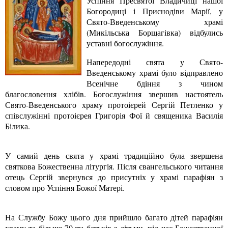
Успіння Пресвятої Владичиці нашої
Богородиці і Приснодіви Марії, у
Свято-Введенському храмі
(Микільська Борщагівка) відбулись
уставні богослужіння.
Напередодні свята у Свято-
Введенському храмі було відправлено
Всенічне бдіння з чином
благословення хлібів. Богослужіння звершив настоятель
Свято-Введенського храму протоієрей Сергій Петленко у
співслужінні протоієрея Григорія Фої й священика Василія
Білика.
У самий день свята у храмі традиційно була звершена
святкова Божественна літургія. Після євангельського читання
отець Сергій звернувся до присутніх у храмі парафіян з
словом про Успіння Божої Матері.
На Службу Божу цього дня прийшло багато дітей парафіян
храму та більше 70-ти батьків з дітьми, під час Божественної