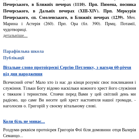
Печерського, в Ближнiх печерах (1110). Прп. Пимена, посника
Печерського, в Дальнiх печерах (ХІІІ-ХІV). Прп. Меркурiя
Печерського, єп. Смоленського, в Ближнiх печерах (1239).
Мчч.
Марина i Астерiя (260). Прп. Ора (бл. 390). Прмц. Потамiї,
чудотворицi.
детальніше...
Парафіяльна школа
Публікації
Вітальне слово протоієреєві Сергію Петленку, з нагоди 60-річчя
від дня народження
Всечесний отче! Мало хто із нас до кінця розуміє своє покликання і
служіння. Тільки Богу відомо наскільки кожного хрест його служіння
є тяжким і тернистим. Стоячи перед Вами у цей світлий день ми
радіємо, що саме Ви несете цей хрест настоятеля нашої громади, -
наголосив о. Григорій у своєму вітальному слові.
Коли біль не минає...
Роздуми-реквієм протоієрея Григорія Фої біля домовини отця Валерія
Семанцо...