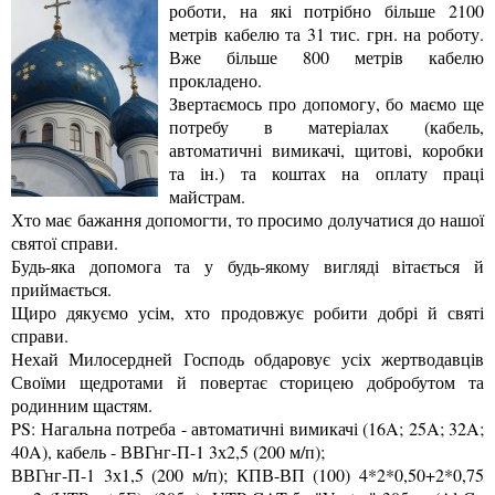
роботи, на які потрібно більше 2100
метрів кабелю та 31 тис. грн. на роботу.
Вже більше 800 метрів кабелю
прокладено.
Звертаємось про допомогу, бо маємо ще
потребу в матеріалах (кабель,
автоматичні вимикачі, щитові, коробки
та ін.) та коштах на оплату праці
майстрам.
Хто має бажання допомогти, то просимо долучатися до нашої
святої справи.
Будь-яка допомога та у будь-якому вигляді вітається й
приймається.
Щиро дякуємо усім, хто продовжує робити добрі й святі
справи.
Нехай Милосердней Господь обдаровує усіх жертводавців
Своїми щедротами й повертає сторицею добробутом та
родинним щастям.
PS: Нагальна потреба - автоматичні вимикачі (16A; 25A; 32A;
40A), кабель - ВВГнг-П-1 3х2,5 (200 м/п);
ВВГнг-П-1 3х1,5 (200 м/п); КПВ-ВП (100) 4*2*0,50+2*0,75