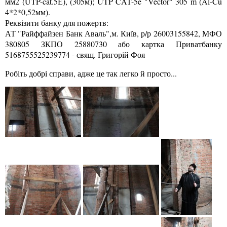
мм2 (UTP-cat.5Е), (305м); UTP CAT-5e "Vector" 305 m (Al-Cu
4*2*0,52мм).
Реквізити банку для пожертв:
АТ "Райффайзен Банк Аваль",м. Київ, р/р 26003155842, МФО
380805 ЗКПО 25880730 або картка Приватбанку
5168755525239774 - свящ. Григорій Фоя
Робіть добрі справи, адже це так легко й просто...