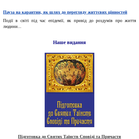
Пауза на карантин, як шлях до перегляду життєвих цінностей
Події в світі під час епідемії, як привід до роздумів про життя
людини...
Наше видання
Підготовка до Святих Таїнств Сповіді та Причастя