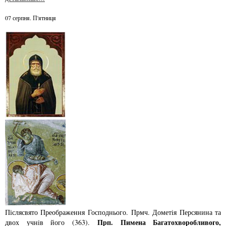
07 серпня. П'ятниця
Післясвято Преображення Господнього. Прмч. Дометiя Персянина та
Прп. Пимена Багатохворобливого,
двох учнiв його (363).