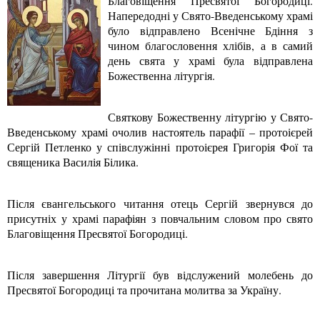
Благовіщення Пресвятої Богородиці.
Напередодні у Свято-Введенському храмі
було відправлено Всенічне Бдіння з
чином благословення хлібів, а в самий
день свята у храмі була відправлена
Божественна літургія.
Святкову Божественну літургію у Свято-
Введенському храмі очолив настоятель парафії – протоієрей
Сергій Петленко у співслужінні протоієрея Григорія Фої та
священика Василія Білика.
Після євангельського читання отець Сергій звернувся до
присутніх у храмі парафіян з повчальним словом про свято
Благовіщення Пресвятої Богородиці.
Після завершення Літургії був відслужений молебень до
Пресвятої Богородиці та прочитана молитва за Україну.