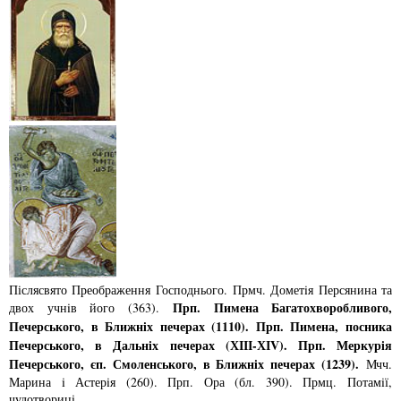
Післясвято Преображення Господнього. Прмч. Дометiя Персянина та
Прп. Пимена Багатохворобливого,
двох учнiв його (363).
Печерського, в Ближнiх печерах (1110). Прп. Пимена, посника
Печерського, в Дальнiх печерах (ХІІІ-ХІV). Прп. Меркурiя
Печерського, єп. Смоленського, в Ближнiх печерах (1239).
Мчч.
Марина i Астерiя (260). Прп. Ора (бл. 390). Прмц. Потамiї,
чудотворицi.