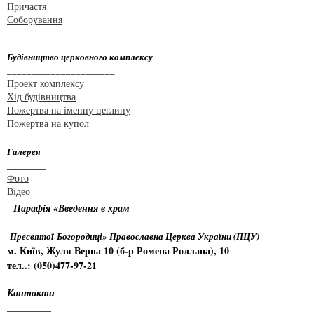
Причастя
Соборування
Будівництво церковного комплексу
______________________
Проект комплексу
Хід будівництва
Пожертва на іменну цеглину
Пожертва на купол
Галерея
________
Фото
Відео
Парафія «Введення в храм
Пресвятої Богородиці» Православна Церква України (ПЦУ)
м. Київ, Жуля Верна 10 (б-р Ромена Роллана), 10
тел..: (050)477-97-21
Контакти
_________