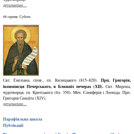
детальніше...
08 серпня. Субота
Прп. Григорiя,
Свт. Емiлiана, спов., єп. Кизицького (815–820).
iконописця Печер­ського, в Ближнiх печерах (ХІІ).
Свт. Мирона,
чудотворця, єп. Критського­ (бл. 350). Мчч. Єлев­ферiя i Леонiда. Прп.
Григорiя Синаїта (ХІV).
детальніше...
Парафіяльна школа
Публікації