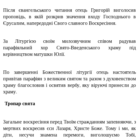
Після євангельського читання отець Григорій виголосив
проповідь, в якій розкрив значення входу Господнього в
Єрусалим, напередодні Свого славного Воскресіння.
За Літургією своїм милозвучним співом радував
парафіяльний хор Свято-Введенського храму під
керівництвом матушки Юлії.
По завершенні Божественної літургії отець настоятель
привітав парафіян з великим святом та разом з духовенством
храму благословив і освятив вербу, яку віруючі принесли до
храму.
Тропар свята
Загальне воскресіння перед Твоїм стражданням запевняючи, з
мертвих воскресив єси Лазаря, Христе Боже. Тому і ми, як
діти, несучи знамена перемоги, виголошуємо Тобі,