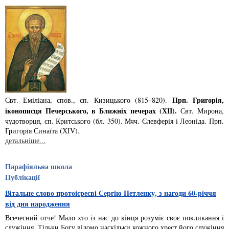
Прп. Григорiя,
Свт. Емiлiана, спов., єп. Кизицького (815–820).
iконописця Печер­ського, в Ближнiх печерах (ХІІ).
Свт. Мирона,
чудотворця, єп. Критського­ (бл. 350). Мчч. Єлев­ферiя i Леонiда. Прп.
Григорiя Синаїта (ХІV).
детальніше...
Парафіяльна школа
Публікації
Вітальне слово протоієреєві Сергію Петленку, з нагоди 60-річчя
від дня народження
Всечесний отче! Мало хто із нас до кінця розуміє своє покликання і
служіння. Тільки Богу відомо наскільки кожного хрест його служіння