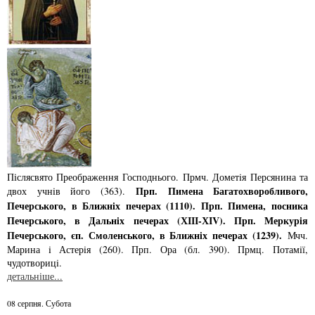
Післясвято Преображення Господнього. Прмч. Дометiя Персянина та
Прп. Пимена Багатохворобливого,
двох учнiв його (363).
Печерського, в Ближнiх печерах (1110). Прп. Пимена, посника
Печерського, в Дальнiх печерах (ХІІІ-ХІV). Прп. Меркурiя
Печерського, єп. Смоленського, в Ближнiх печерах (1239).
Мчч.
Марина i Астерiя (260). Прп. Ора (бл. 390). Прмц. Потамiї,
чудотворицi.
детальніше...
08 серпня. Субота