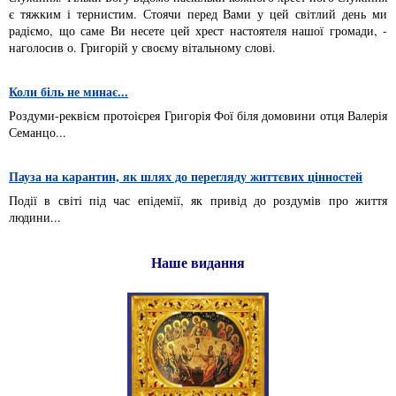
є тяжким і тернистим. Стоячи перед Вами у цей світлий день ми
радіємо, що саме Ви несете цей хрест настоятеля нашої громади, -
наголосив о. Григорій у своєму вітальному слові.
Коли біль не минає...
Роздуми-реквієм протоієрея Григорія Фої біля домовини отця Валерія
Семанцо...
Пауза на карантин, як шлях до перегляду життєвих цінностей
Події в світі під час епідемії, як привід до роздумів про життя
людини...
Наше видання