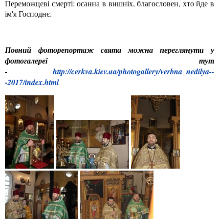
Переможцеві смерті: осанна в вишніх, благословен, хто йде в
ім'я Господнє.
Повний фоторепортаж свята можна переглянути у
фотогалереї тут
-
http://cerkva.kiev.ua/photogallery/verbna_nedilya--
-2017/index.html