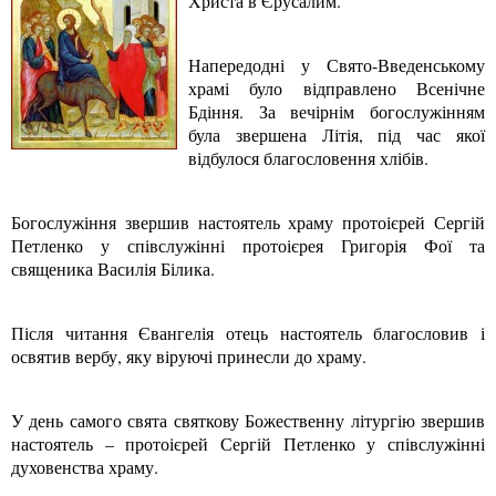
Христа в Єрусалим.
Напередодні у Свято-Введенському
храмі було відправлено Всенічне
Бдіння. За вечірнім богослужінням
була звершена Літія, під час якої
відбулося благословення хлібів.
Богослужіння звершив настоятель храму протоієрей Сергій
Петленко у співслужінні протоієрея Григорія Фої та
священика Василія Білика.
Після читання Євангелія отець настоятель благословив і
освятив вербу, яку віруючі принесли до храму.
У день самого свята святкову Божественну літургію звершив
настоятель – протоієрей Сергій Петленко у співслужінні
духовенства храму.