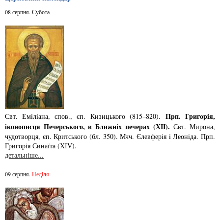
08 серпня. Субота
Прп. Григорiя,
Свт. Емiлiана, спов., єп. Кизицького (815–820).
iконописця Печер­ського, в Ближнiх печерах (ХІІ).
Свт. Мирона,
чудотворця, єп. Критського­ (бл. 350). Мчч. Єлев­ферiя i Леонiда. Прп.
Григорiя Синаїта (ХІV).
детальніше...
09 серпня.
Неділя