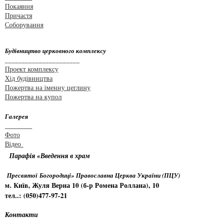
Покаяння
Причастя
Соборування
Будівництво церковного комплексу
______________________
Проект комплексу
Хід будівництва
Пожертва на іменну цеглину
Пожертва на купол
Галерея
________
Фото
Відео
Парафія «Введення в храм
Пресвятої Богородиці» Православна Церква України (ПЦУ)
м. Київ, Жуля Верна 10 (б-р Ромена Роллана), 10
тел..: (050)477-97-21
Контакти