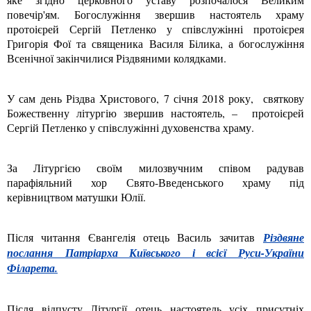
повечір'ям. Богослужіння звершив настоятель храму
протоієрей Сергій Петленко у співслужінні протоієрея
Григорія Фої та священика Василя Білика, а богослужіння
Всенічної закінчилися Різдвяними колядками.
У сам день Різдва Христового, 7 січня 2018 року, святкову
Божественну літургію звершив настоятель, – протоієрей
Сергій Петленко у співслужінні духовенства храму.
За Літургією своїм милозвучним співом радував
парафіяльний хор Свято-Введенського храму під
керівництвом матушки Юлії.
Після читання Євангелія отець Василь зачитав
Різдвяне
послання Патріарха Київського і всієї Руси-України
Філарета.
Після відпусту Літургії отець настоятель усіх присутніх