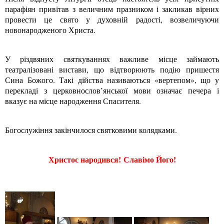
парафіян привітав з величним празником і закликав вірних
провести це свято у духовній радості, возвеличуючи
новонародженого Христа.
У різдвяних святкуваннях важливе місце займають
театралізовані вистави, що відтворюють подію пришестя
Сина Божого. Такі дійства називаються «вертепом», що у
перекладі з церковнослов’янської мови означає печера і
вказує на місце народження Спасителя.
Богослужіння закінчилося святковими колядками.
Христос народився! Славімо Його!