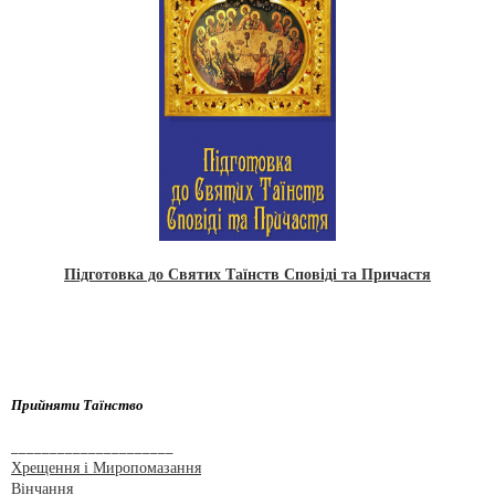
Підготовка до Святих Таїнств Сповіді та Причастя
Прийняти Таїнство
_____________________
Хрещення і Миропомазання
Вінчання