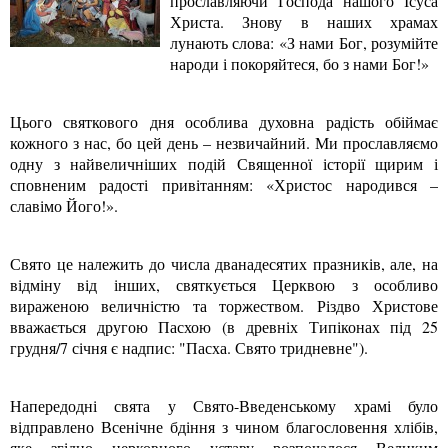
прославляючи Господа нашого Ісуса
Христа. Знову в наших храмах
лунають слова: «З нами Бог, розумійте
народи і покоряйтеся, бо з нами Бог!»
Цього святкового дня особлива духовна радість обіймає
кожного з нас, бо цей день – незвичайний. Ми прославляємо
одну з найвеличніших подій Священної історії щирим і
сповненим радості привітанням: «Христос народився –
славімо Його!».
Свято це належить до числа дванадесятих празників, але, на
відміну від інших, святкується Церквою з особливо
вираженою величністю та торжеством. Різдво Христове
вважається другою Пасхою (в древніх Типіконах під 25
грудня/7 січня є надпис: "Пасха. Свято тридневне").
Напередодні свята у Свято-Введенському храмі було
відправлено Всенічне бдіння з чином благословення хлібів,
яке згідно церковного уставу розпочалося Великим