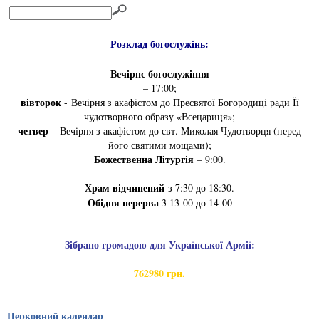
Розклад богослужінь:
Вечірнє богослужіння
– 17:00;
вівторок
- Вечірня з акафістом до Пресвятої Богородиці ради Її
чудотворного образу «Всецариця»;
четвер
– Вечірня з акафістом до свт. Миколая Чудотворця (перед
його святими мощами);
Божественна Літургія
– 9:00.
Храм відчинений
з 7:30 до 18:30.
Обідня перерва
3 13-00 до 14-00
Зібрано громадою для Української Армії:
762980 грн.
Церковний календар