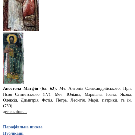
Апостола Матфія (бл. 63).
Мч. Антонiя Олександрiйського. Прп.
Псоя Єгипетського (ІV). Мчч. Юлiана, Маркiана, Іоана, Якова,
Олексiя, Димитрiя, Фотiя, Петра, Леонтiя, Марiї, патрикiї, та iн.
(730).
детальніше...
Парафіяльна школа
Публікації