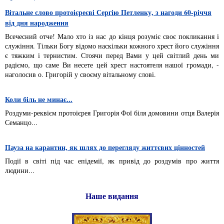
Вітальне слово протоієреєві Сергію Петленку, з нагоди 60-річчя
від дня народження
Всечесний отче! Мало хто із нас до кінця розуміє своє покликання і
служіння. Тільки Богу відомо наскільки кожного хрест його служіння
є тяжким і тернистим. Стоячи перед Вами у цей світлий день ми
радіємо, що саме Ви несете цей хрест настоятеля нашої громади, -
наголосив о. Григорій у своєму вітальному слові.
Коли біль не минає...
Роздуми-реквієм протоієрея Григорія Фої біля домовини отця Валерія
Семанцо...
Пауза на карантин, як шлях до перегляду життєвих цінностей
Події в світі під час епідемії, як привід до роздумів про життя
людини...
Наше видання