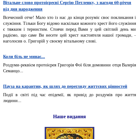
Вітальне слово протоієреєві Сергію Петленку, з нагоди 60-річчя
від дня народження
Всечесний отче! Мало хто із нас до кінця розуміє своє покликання і
служіння. Тільки Богу відомо наскільки кожного хрест його служіння
є тяжким і тернистим. Стоячи перед Вами у цей світлий день ми
радіємо, що саме Ви несете цей хрест настоятеля нашої громади, -
наголосив о. Григорій у своєму вітальному слові.
Коли біль не минає...
Роздуми-реквієм протоієрея Григорія Фої біля домовини отця Валерія
Семанцо...
Пауза на карантин, як шлях до перегляду життєвих цінностей
Події в світі під час епідемії, як привід до роздумів про життя
людини...
Наше видання