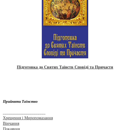
Підготовка до Святих Таїнств Сповіді та Причастя
Прийняти Таїнство
_____________________
Хрещення і Миропомазання
Вінчання
Покаяння