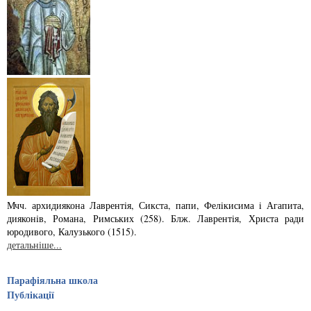
Мчч. архидиякона Лаврентiя, Сикста, папи, Фелiкисима i Агапита,
дияконiв, Ро­­мана, Римських (258). Блж. Лаврентiя, Христа ради
юродивого, Калузького (1515).
детальніше...
Парафіяльна школа
Публікації