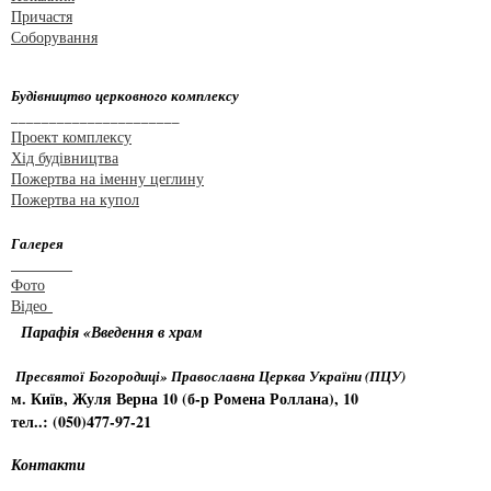
Причастя
Соборування
Будівництво церковного комплексу
______________________
Проект комплексу
Хід будівництва
Пожертва на іменну цеглину
Пожертва на купол
Галерея
________
Фото
Відео
Парафія «Введення в храм
Пресвятої Богородиці» Православна Церква України (ПЦУ)
м. Київ, Жуля Верна 10 (б-р Ромена Роллана), 10
тел..: (050)477-97-21
Контакти
_________