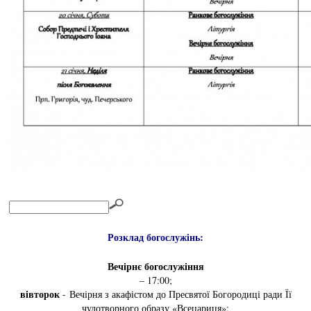
Розклад богослужінь:
Вечірнє богослужіння
– 17:00;
вівторок
- Вечірня з акафістом до Пресвятої Богородиці ради Її
чудотворного образу «Всецариця»;