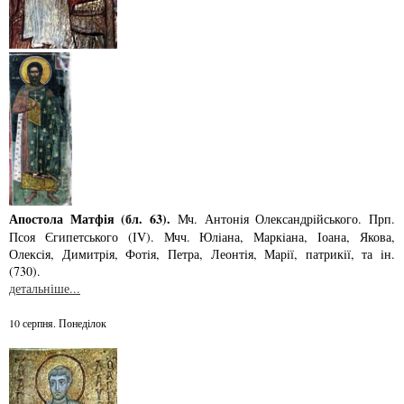
Апостола Матфія (бл. 63).
Мч. Антонiя Олександрiйського. Прп.
Псоя Єгипетського (ІV). Мчч. Юлiана, Маркiана, Іоана, Якова,
Олексiя, Димитрiя, Фотiя, Петра, Леонтiя, Марiї, патрикiї, та iн.
(730).
детальніше...
10 серпня. Понеділок