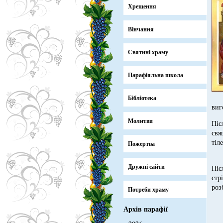
Хрещення
Вінчання
Святині храму
Парафіяльна школа
Бібліотека
виг
Молитви
Піс
свя
тіл
Пожертва
Дружні сайти
Піс
стр
роз
Потреби храму
Архів парафії