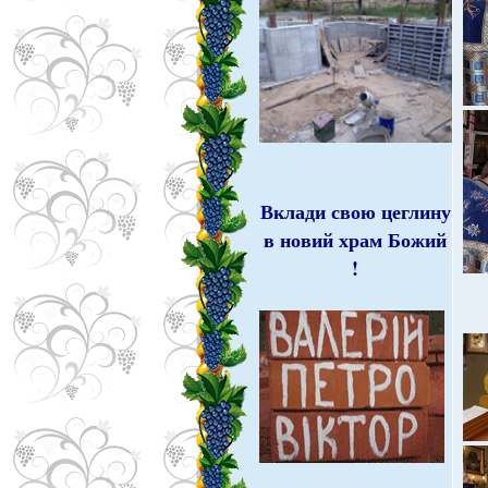
Вклади свою цеглину
в новий храм Божий
!