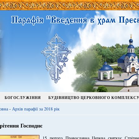
БОГОСЛУЖІННЯ
БУДІВНИЦТВО ЦЕРКОВНОГО КОМПЛЕКС
овна
-
Архів парафії за 2018 рік
рітення Господнє
15 лютого Православна Церква святкує Стрітен