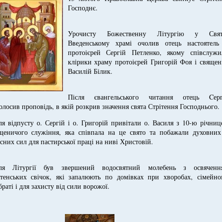
Господнє.
Урочисту Божественну Літургію у Свят
Введенському храмі очолив отець настоятель
протоієрей Сергій Петленко, якому співслужи
клірики храму протоієрей Григорій Фоя і священ
Василій Білик.
Після євангельського читання отець Cерг
олосив проповідь, в якій розкрив значення свята Стрітення Господнього.
ля відпусту о. Сергій і о. Григорій привітали о. Василя з 10-ю річни
щеничого служіння, яка співпала на це свято та побажали духовних
есних сил для пастирської праці на ниві Христовій.
ля Літургії був звершений водосвятний молебень з освяченн
ітенських свічок, які запалюють по домівках при хворобах, сімейно
браті і для захисту від сили ворожої.