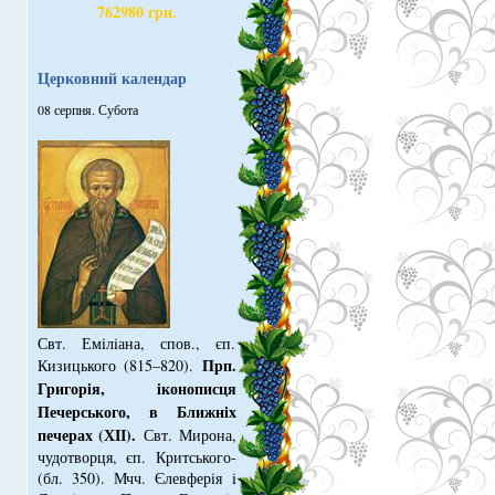
762980 грн.
Церковний календар
08 серпня. Субота
Свт. Емiлiана, спов., єп.
Прп.
Кизицького (815–820).
Григорiя, iконописця
Печер­ського, в Ближнiх
печерах (ХІІ).
Свт. Мирона,
чудотворця, єп. Критського­
(бл. 350). Мчч. Єлев­ферiя i