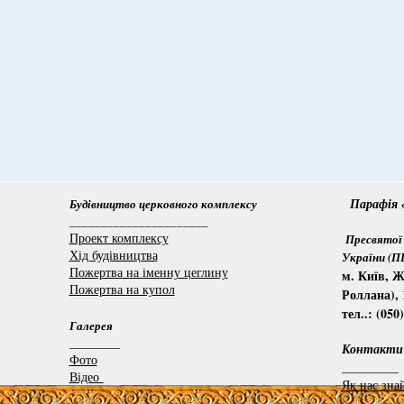
Парафія «
Будівництво церковного комплексу
______________________
Проект комплексу
Пресвятої 
Хід будівництва
України (
Пожертва на іменну цеглину
м. Київ, Ж
Пожертва на купол
Роллана), 
тел..: (050
Галерея
________
Контакти
Фото
_________
Відео
Як нас зна