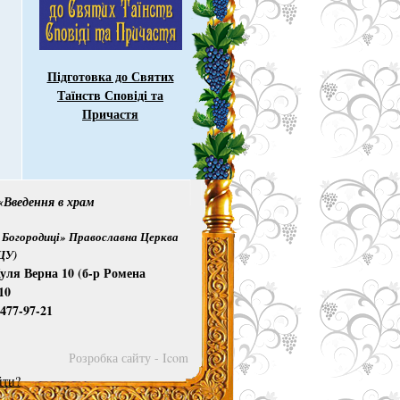
Підготовка до Святих
Таїнств Сповіді та
Причастя
Введення в храм
Богородиці» Православна Церква
ПЦУ)
уля Верна 10 (б-р Ромена
10
)477-97-21
Розробка сайту - Icom
йти?