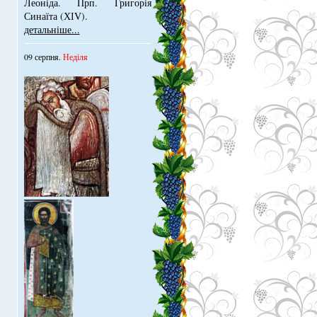
Леонiда. Прп. Григорiя
Синаїта (ХІV).
детальніше...
09 серпня.
Неділя