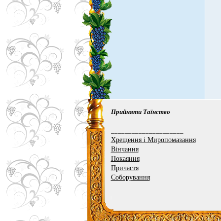
Прийняти Таїнство
_____________________
Хрещення і Миропомазання
Вінчання
Покаяння
Причастя
Соборування