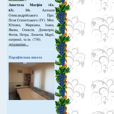
Апостола Матфія (бл.
63).
Мч. Антонiя
Олександрiйського. Прп.
Псоя Єгипетського (ІV). Мчч.
Юлiана, Маркiана, Іоана,
Якова, Олексiя, Димитрiя,
Фотiя, Петра, Леонтiя, Марiї,
патрикiї, та iн. (730).
детальніше...
Парафіяльна школа