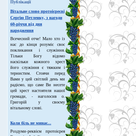
Публікації
Вітальне слово протоієреєві
Сергію Петленку, з нагоди
60-річчя від дня
народження
Всечесний отче! Мало хто із
нас до кінця розуміє своє
покликання і служіння.
Тільки Богу відомо
наскільки кожного хрест
його служіння є тяжким і
тернистим. Стоячи перед
Вами у цей світлий день ми
радіємо, що саме Ви несете
цей хрест настоятеля нашої
громади, - наголосив о.
Григорій у своєму
вітальному слові.
Коли біль не минає...
Роздуми-реквієм протоієрея