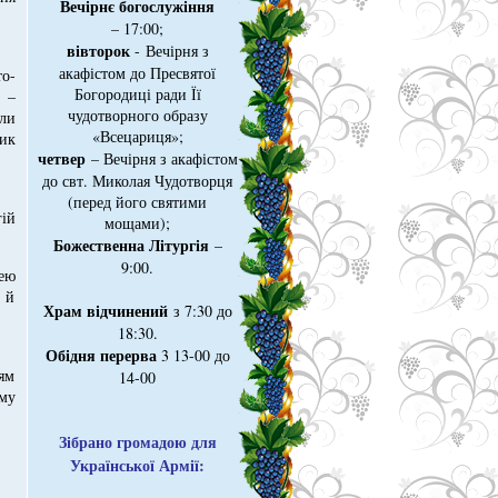
Вечірнє богослужіння
– 17:00;
вівторок
- Вечірня з
акафістом до Пресвятої
о-
Богородиці ради Її
 –
чудотворного образу
ли
«Всецариця»;
ик
четвер
– Вечірня з акафістом
до свт. Миколая Чудотворця
(перед його святими
ій
мощами);
Божественна Літургія
–
9:00.
цею
 й
Храм відчинений
з 7:30 до
18:30.
Обідня перерва
3 13-00 до
ям
14-00
му
Зібрано громадою для
Української Армії: