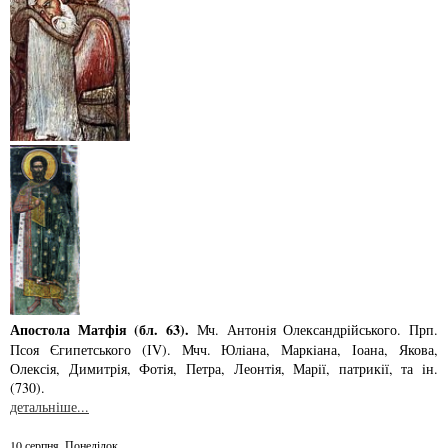
Апостола Матфія (бл. 63).
Мч. Антонiя Олександрiйського. Прп.
Псоя Єгипетського (ІV). Мчч. Юлiана, Маркiана, Іоана, Якова,
Олексiя, Димитрiя, Фотiя, Петра, Леонтiя, Марiї, патрикiї, та iн.
(730).
детальніше...
10 серпня. Понеділок