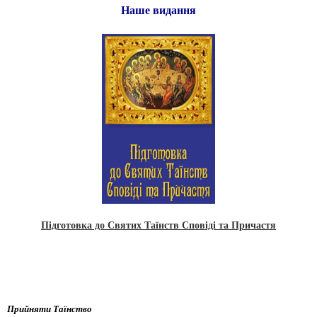
Наше видання
Підготовка до Святих Таїнств Сповіді та Причастя
Прийняти Таїнство