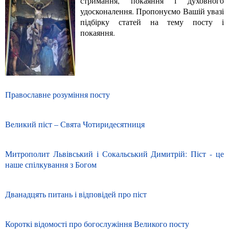
стримання, покаяння і духовного
удосконалення. Пропонуємо Вашій увазі
підбірку статей на тему посту і
покаяння.
Православне розуміння посту
Великий піст – Свята Чотиридесятниця
Митрополит Львівський і Сокальський Димитрій: Піст - це
наше спілкування з Богом
Дванадцять питань і відповідей про піст
Короткі відомості про богослужіння Великого посту