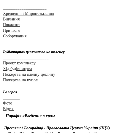
_____________________
Хрещення і Миропомазання
Вінчання
Покаяння
Причастя
Соборування
Будівництво церковного комплексу
______________________
Проект комплексу
Хід будівництва
Пожертва на іменну цеглину
Пожертва на купол
Галерея
________
Фото
Відео
Парафія «Введення в храм
Пресвятої Богородиці» Православна Церква України (ПЦУ)