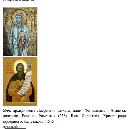
Мчч. архидиякона Лаврентiя, Сикста, папи, Фелiкисима i Агапита,
дияконiв, Ро­­мана, Римських (258). Блж. Лаврентiя, Христа ради
юродивого, Калузького (1515).
детальніше...