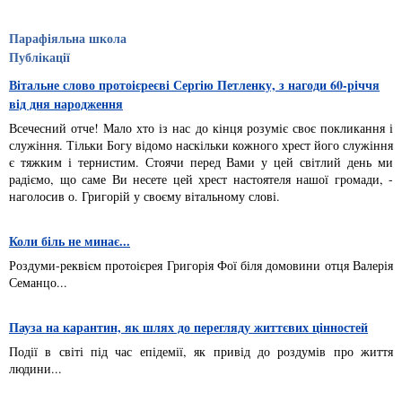
Парафіяльна школа
Публікації
Вітальне слово протоієреєві Сергію Петленку, з нагоди 60-річчя
від дня народження
Всечесний отче! Мало хто із нас до кінця розуміє своє покликання і
служіння. Тільки Богу відомо наскільки кожного хрест його служіння
є тяжким і тернистим. Стоячи перед Вами у цей світлий день ми
радіємо, що саме Ви несете цей хрест настоятеля нашої громади, -
наголосив о. Григорій у своєму вітальному слові.
Коли біль не минає...
Роздуми-реквієм протоієрея Григорія Фої біля домовини отця Валерія
Семанцо...
Пауза на карантин, як шлях до перегляду життєвих цінностей
Події в світі під час епідемії, як привід до роздумів про життя
людини...