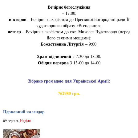
Вечірнє богослужіння
– 17:00;
вівторок
- Вечірня з акафістом до Пресвятої Богородиці ради Її
чудотворного образу «Всецариця»;
четвер
– Вечірня з акафістом до свт. Миколая Чудотворця (перед
його святими мощами);
Божественна Літургія
– 9:00.
Храм відчинений
з 7:30 до 18:30.
Обідня перерва
3 13-00 до 14-00
Зібрано громадою для Української Армії:
762980 грн.
Церковний календар
09 серпня.
Неділя