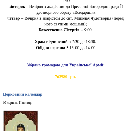
– 17:00;
вівторок
- Вечірня з акафістом до Пресвятої Богородиці ради Її
чудотворного образу «Всецариця»;
четвер
– Вечірня з акафістом до свт. Миколая Чудотворця (перед
його святими мощами);
Божественна Літургія
– 9:00.
Храм відчинений
з 7:30 до 18:30.
Обідня перерва
3 13-00 до 14-00
Зібрано громадою для Української Армії:
762980 грн.
Церковний календар
07 серпня. П'ятниця