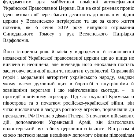
фундаментом для майбутньої помісної автокефальної
Української Православної Церкви. Він на свої раменах проніс
ідею автокефалії через багато десятиліть до визнання рідної
церкви у Вселенською патріархією та ще за свого життя
побачив, як 6 січня 2019 року відбулося отримання
Синодального Томосу з рук Вселенського Патріарха
Варфоломія.
Його історична роль й місія у відродженні й становленні
незалежної Української православної церкви ще до кінця не
вивчена й неоцінена, але вочевидь його епохальна постать
заслуговує величної шани та поваги в суспільстві. Справжній
герой і моральний авторитет українського народу, завдяки
якому маємо духовний щит в боротьбі з внутрішніми й
зовнішніми ворогами і що найголовніше сьогодні – в
протидії північному агресору. Під час окупації Кримського
півострова та з початком російсько-української війни, він
чітко висловився й засудив російську агресію, порівнявши дії
президента РФ Путіна з діями Гітлера. З початком військових
дій, допомагаючи Українській Армії, він благословив
волонтерський рух з боку церковної спільноти. Він разом зі
своєю паствою надав неоцінену допомогу різним підрозділам