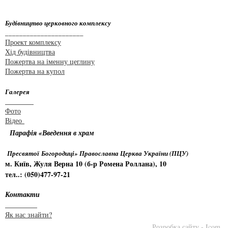
Будівництво церковного комплексу
______________________
Проект комплексу
Хід будівництва
Пожертва на іменну цеглину
Пожертва на купол
Галерея
________
Фото
Відео
Парафія «Введення в храм
Пресвятої Богородиці» Православна Церква України (ПЦУ)
м. Київ, Жуля Верна 10 (б-р Ромена Роллана), 10
тел..: (050)477-97-21
Контакти
_________
Як нас знайти?
Розробка сайту - Icom