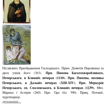
Післясвято Преображення Господнього. Прмч. Дометiя Персянина та
Прп. Пимена Багатохворобливого,
двох учнiв його (363).
Печерського, в Ближнiх печерах (1110). Прп. Пимена, посника
Печерського, в Дальнiх печерах (ХІІІ-ХІV). Прп. Меркурiя
Печерського, єп. Смоленського, в Ближнiх печерах (1239).
Мчч.
Марина i Астерiя (260). Прп. Ора (бл. 390). Прмц. Потамiї,
чудотворицi.
детальніше...