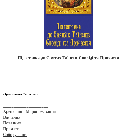
Підготовка до Святих Таїнств Сповіді та Причастя
Прийняти Таїнство
_____________________
Хрещення і Миропомазання
Вінчання
Покаяння
Причастя
Соборування