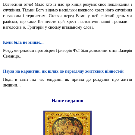
Всечесний отче! Мало хто із нас до кінця розуміє своє покликання і
служіння. Тільки Богу відомо наскільки кожного хрест його служіння
є тяжким і тернистим. Стоячи перед Вами у цей світлий день ми
радіємо, що саме Ви несете цей хрест настоятеля нашої громади, -
наголосив о. Григорій у своєму вітальному слові.
Коли біль не минає...
Роздуми-реквієм протоієрея Григорія Фої біля домовини отця Валерія
Семанцо...
Пауза на карантин, як шлях до перегляду життєвих цінностей
Події в світі під час епідемії, як привід до роздумів про життя
людини...
Наше видання