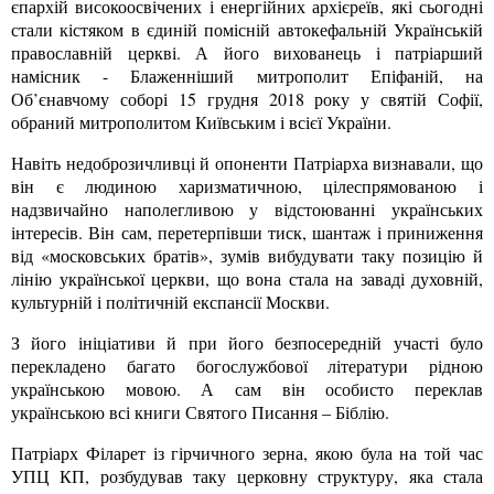
єпархій високоосвічених і енергійних архієреїв, які сьогодні
стали кістяком в єдиній помісній автокефальній Українській
православній церкві. А його вихованець і патріарший
намісник - Блаженніший митрополит Епіфаній, на
Об’єнавчому соборі 15 грудня 2018 року у святій Софії,
обраний митрополитом Київським і всієї України.
Навіть недоброзичливці й опоненти Патріарха визнавали, що
він є людиною харизматичною, цілеспрямованою і
надзвичайно наполегливою у відстоюванні українських
інтересів. Він сам, перетерпівши тиск, шантаж і приниження
від «московських братів», зумів вибудувати таку позицію й
лінію української церкви, що вона стала на заваді духовній,
культурній і політичній експансії Москви.
З його ініціативи й при його безпосередній участі було
перекладено багато богослужбової літератури рідною
українською мовою. А сам він особисто переклав
українською всі книги Святого Писання – Біблію.
Патріарх Філарет із гірчичного зерна, якою була на той час
УПЦ КП, розбудував таку церковну структуру, яка стала