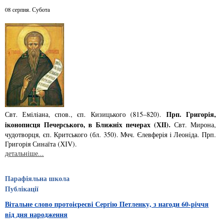
08 серпня. Субота
Прп. Григорiя,
Свт. Емiлiана, спов., єп. Кизицького (815–820).
iконописця Печер­ського, в Ближнiх печерах (ХІІ).
Свт. Мирона,
чудотворця, єп. Критського­ (бл. 350). Мчч. Єлев­ферiя i Леонiда. Прп.
Григорiя Синаїта (ХІV).
детальніше...
Парафіяльна школа
Публікації
Вітальне слово протоієреєві Сергію Петленку, з нагоди 60-річчя
від дня народження