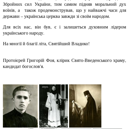
Збройних сил України, тим самим підняв моральний дух
воїнів, а також продемонстрував, що у найважчі часи для
держави – українська церква завжди зі своїм народом.
Для всіх нас, він був, є і залишеться духовним лідером
українського народу.
На многії й благії літа, Святійший Владико!
Протоієрей Григорій Фоя, клірик Свято-Введенського храму,
кандидат богослов'я.