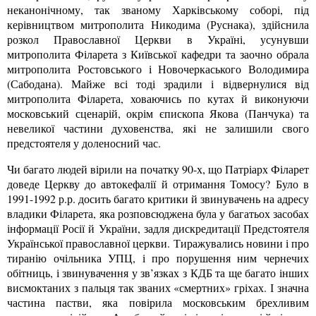
неканонічному, так званому Харківському соборі, під
керівництвом митрополита Никодима (Руснака), здійснила
розкол Православної Церкви в Україні, усунувши
митрополита Філарета з Київської кафедри та заочно обрала
митрополита Ростовського і Новочеркаського Володимира
(Сабодана). Майже всі тоді зрадили і відвернулися від
митрополита Філарета, ховаючись по кутах й виконуючи
московський сценарій, окрім єпископа Якова (Панчука) та
невеликої частини духовенства, які не залишили свого
предстоятеля у доленосний час.
Чи багато людей вірили на початку 90-х, що Патріарх Філарет
доведе Церкву до автокефалії й отримання Томосу? Було в
1991-1992 р.р. досить багато критики й звинувачень на адресу
владики Філарета, яка розповсюджена була у багатьох засобах
інформації Росії й України, задля дискредитації Предстоятеля
Української православної церкви. Тиражувались новини і про
тиранію очільника УПЦ, і про порушення ним чернечих
обітниць, і звинувачення у зв’язках з КДБ та ще багато інших
висмоктаних з пальця так званих «смертних» гріхах. І значна
частина пастви, яка повірила московським брехливим