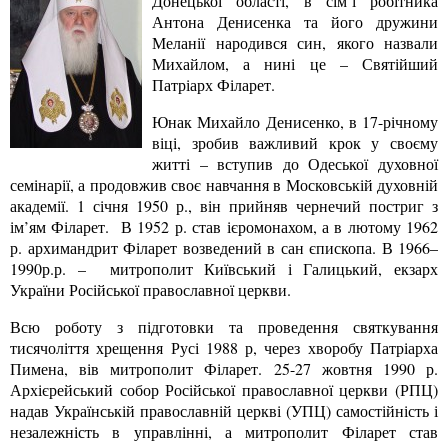
Донецької області, в сім’ї робітника
Антона Денисенка та його дружини
Меланії народився син, якого назвали
Михайлом, а нині це – Святійший
Патріарх Філарет.
Юнак Михайло Денисенко, в 17-річному
віці, зробив важливий крок у своєму
житті – вступив до Одеської духовної
семінарії, а продовжив своє навчання в Московській духовній
академії. 1 січня 1950 р., він прийняв чернечий постриг з
ім’ям Філарет. В 1952 р. став ієромонахом, а в лютому 1962
р. архимандрит Філарет возведений в сан єпископа. В 1966–
1990р.р. – митрополит Київський і Галицький, екзарх
України Російської православної церкви.
Всю роботу з підготовки та проведення святкування
тисячоліття хрещення Русі 1988 р, через хворобу Патріарха
Пимена, вів митрополит Філарет. 25-27 жовтня 1990 р.
Архієрейський собор Російської православної церкви (РПЦ)
надав Українській православній церкві (УПЦ) самостійність і
незалежність в управлінні, а митрополит Філарет став