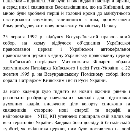
наклепам – відійшла. Але були й такі віддані пастирі й віряни,
а серед них і священики Васильківщини, що на Київщині, де
мною були зроблені перші й головні кроки до майбутнього
пастирського служіння, залишилися з ним, допомагаючи
йому розбудовувати нову незалежну Українську Церкву.
25 червня 1992 р. відбувся Всеукраїнський православний
собор, на якому відбулося об’єднання Української
православної церкви і Української автокефальної
православної церкви в єдину Українську православну церкву
– Київський патріархат. Митрополита Філарета обрали
заступником Патріарха Київського і всієї Руси-України, а 22
жовтня 1995 р. на Всеукраїнському Помісному соборі його
обрали Патріархом Київським і всієї Руси-України.
За його каденції було піднято на новий якісний рівень і
розпочато розбудову навчальних закладів для підготовки
духовних кадрів, висвячено цілу когорту єпископів та
священиків, створено нові єпархії та парафії, а
найголовніше – УПЦ КП упевнено поширила свій вплив на
всю територію України. Завдяки його досвіду й батьківській
турботі, як очільника церкви, ним було поставлено на чолі