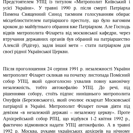
Предстоятелем УПЦ із титулом «Митрополит Київський і
усієї України». У травні 1990 р. після смерті Патріарха
Пимена Священний Синод таємним голосуванням обирає
місцеблюстителем патріаршого престолу, що було вагомим
кроком до майбутнього обрання вже Патріархом. Але Господь
відвів митрополита Філарета від московської кафедри, через
втручання державних органів був обраний на патріаршество
Алексій (Рідігер), задля іншої мети – стати патріархом для
своєї рідної Української Церкви.
Після проголошення 24 серпня 1991 р. незалежності України
митрополит Філарет скликав на початку листопада Помісний
собор УПЦ, який одноголосно ухвалив повну канонічну
незалежність, тобто автокефалію УПЦ. До речі, під
рішеннями собору, стоїть підпис нинішнього митрополита
Онуфрія (Березовського), який очолює екзархат Московської
патріархії в Україні. Митрополит Філарет почав діяти під
девізом «в незалежній державі – незалежну церкву». Проте
Архієрейський собор РПЦ, що відбувся 1-2 квітня 1992 р.,
фактично відмовився надати УПЦ автокефалію. А в травні
1992 р. Москва, руками українських архієреїв на нічному