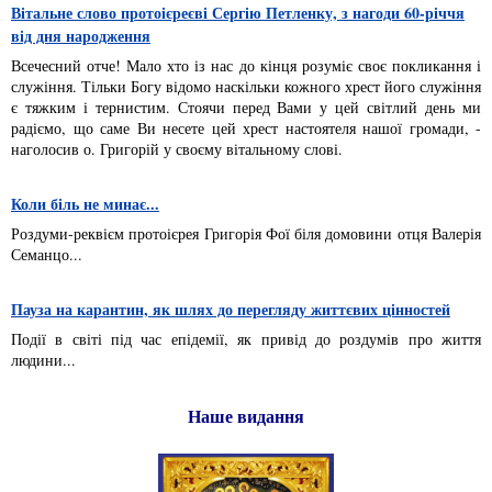
Вітальне слово протоієреєві Сергію Петленку, з нагоди 60-річчя
від дня народження
Всечесний отче! Мало хто із нас до кінця розуміє своє покликання і
служіння. Тільки Богу відомо наскільки кожного хрест його служіння
є тяжким і тернистим. Стоячи перед Вами у цей світлий день ми
радіємо, що саме Ви несете цей хрест настоятеля нашої громади, -
наголосив о. Григорій у своєму вітальному слові.
Коли біль не минає...
Роздуми-реквієм протоієрея Григорія Фої біля домовини отця Валерія
Семанцо...
Пауза на карантин, як шлях до перегляду життєвих цінностей
Події в світі під час епідемії, як привід до роздумів про життя
людини...
Наше видання