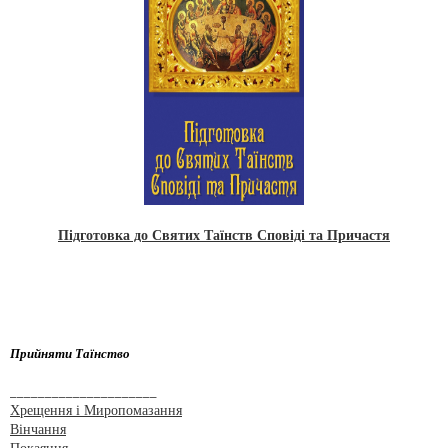
Підготовка до Святих Таїнств Сповіді та Причастя
Прийняти Таїнство
_____________________
Хрещення і Миропомазання
Вінчання
Покаяння