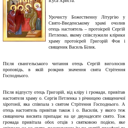
Ісуса Христа.
Урочисту Божественну Літургію у
Свято-Введенському храмі очолив
отець настоятель – протоієрей Сергій
Петленко, якому співслужили клірики
храму протоієрей Григорій Фоя і
священик Василь Білик.
Після євангельського читання отець Cергій виголосив
проповідь, в якій розкрив значення свята Стрітення
Господнього.
Після відпусту отець Григорій, від кліру і громади, привітав
настоятеля храму о. Сергія Петленка з річницею священичої
хіротонії, яка співпала з святом Стрітення Господнього. А
отець настоятель привітав також і о. Василія, у якого теж
священича висвята припадає на це двунадесяте свято. Тож
громада привітала обох отців з святковою подією, яке
співпало на це свято, подарувавши їм по святій просфорі та