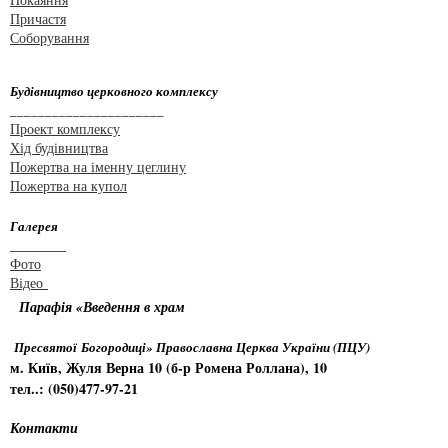
Причастя
Соборування
Будівництво церковного комплексу
______________________
Проект комплексу
Хід будівництва
Пожертва на іменну цеглину
Пожертва на купол
Галерея
________
Фото
Відео
Парафія «Введення в храм
Пресвятої Богородиці» Православна Церква України (ПЦУ)
м. Київ, Жуля Верна 10 (б-р Ромена Роллана), 10
тел..: (050)477-97-21
Контакти
_________