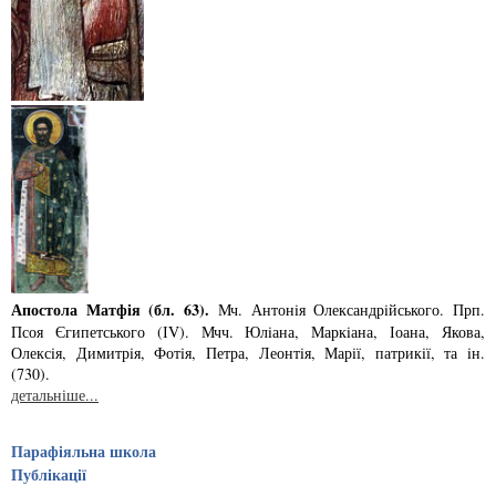
Апостола Матфія (бл. 63).
Мч. Антонiя Олександрiйського. Прп.
Псоя Єгипетського (ІV). Мчч. Юлiана, Маркiана, Іоана, Якова,
Олексiя, Димитрiя, Фотiя, Петра, Леонтiя, Марiї, патрикiї, та iн.
(730).
детальніше...
Парафіяльна школа
Публікації