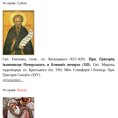
08 серпня. Субота
Прп. Григорiя,
Свт. Емiлiана, спов., єп. Кизицького (815–820).
iконописця Печер­ського, в Ближнiх печерах (ХІІ).
Свт. Мирона,
чудотворця, єп. Критського­ (бл. 350). Мчч. Єлев­ферiя i Леонiда. Прп.
Григорiя Синаїта (ХІV).
детальніше...
09 серпня.
Неділя