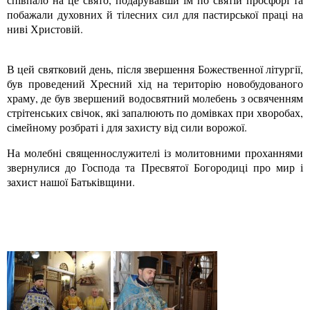
побажали духовних й тілесних сил для пастирської праці на
ниві Христовій.
В цей святковий день, після звершення Божественної літургії,
був проведений Хресний хід на територію новобудованого
храму, де був звершений водосвятний молебень з освяченням
стрітенських свічок, які запалюють по домівках при хворобах,
сімейному розбраті і для захисту від сили ворожої.
На молебні священнослужителі із молитовними проханнями
звернулися до Господа та Пресвятої Богородиці про мир і
захист нашої Батьківщини.