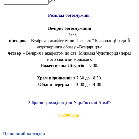
Розклад богослужінь:
Вечірнє богослужіння
– 17:00;
вівторок
- Вечірня з акафістом до Пресвятої Богородиці ради Її
чудотворного образу «Всецариця»;
четвер
– Вечірня з акафістом до свт. Миколая Чудотворця (перед
його святими мощами);
Божественна Літургія
– 9:00.
Храм відчинений
з 7:30 до 18:30.
Обідня перерва
3 13-00 до 14-00
Зібрано громадою для Української Армії:
762980 грн.
Церковний календар