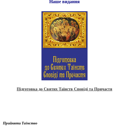
Наше видання
Підготовка до Святих Таїнств Сповіді та Причастя
Прийняти Таїнство