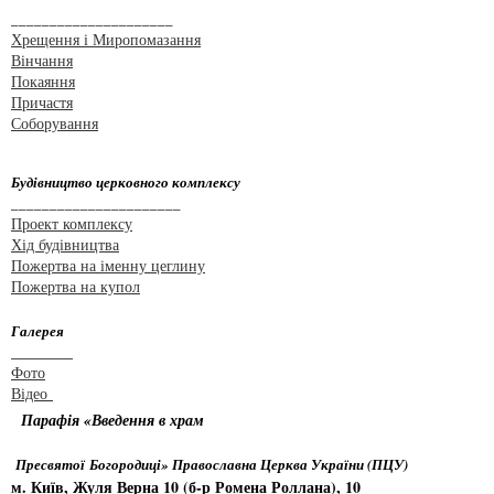
_____________________
Хрещення і Миропомазання
Вінчання
Покаяння
Причастя
Соборування
Будівництво церковного комплексу
______________________
Проект комплексу
Хід будівництва
Пожертва на іменну цеглину
Пожертва на купол
Галерея
________
Фото
Відео
Парафія «Введення в храм
Пресвятої Богородиці» Православна Церква України (ПЦУ)
м. Київ, Жуля Верна 10 (б-р Ромена Роллана), 10