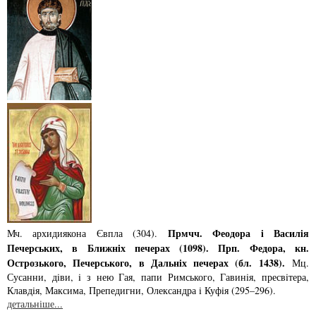
Прмчч. Феодора i Василiя
Мч. архидиякона Євпла (304).
Печерських, в Ближнiх печерах (1098). Прп. Федора, кн.
Острозького, Печерського, в Дальнiх печерах (бл. 1438).
Мц.
Сусанни, дiви, i з нею Гая, папи Римського, Гави­нiя, пресвiтера,
Клавдiя, Максима, Препедигни, Олександра i Куфiя (295–296).
детальніше...