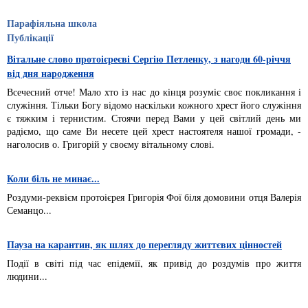
Парафіяльна школа
Публікації
Вітальне слово протоієреєві Сергію Петленку, з нагоди 60-річчя
від дня народження
Всечесний отче! Мало хто із нас до кінця розуміє своє покликання і
служіння. Тільки Богу відомо наскільки кожного хрест його служіння
є тяжким і тернистим. Стоячи перед Вами у цей світлий день ми
радіємо, що саме Ви несете цей хрест настоятеля нашої громади, -
наголосив о. Григорій у своєму вітальному слові.
Коли біль не минає...
Роздуми-реквієм протоієрея Григорія Фої біля домовини отця Валерія
Семанцо...
Пауза на карантин, як шлях до перегляду життєвих цінностей
Події в світі під час епідемії, як привід до роздумів про життя
людини...