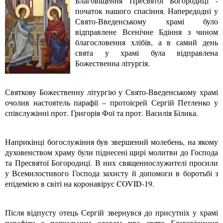
Благовіщення Пресвятої Богородиці -
початок нашого спасіння. Напередодні у
Свято-Введенському храмі було
відправлене Всенічне Бдіння з чином
благословення хлібів, а в самий день
свята у храмі була відправлена
Божественна літургія.
Святкову Божественну літургію у Свято-Введенському храмі
очолив настоятель парафії – протоієрей Сергій Петленко у
співслужінні прот. Григорія Фої та прот. Василія Білика.
Наприкінці богослужіння був звершений молебень, на якому
духовенством храму були піднесені щирі молитви до Господа
та Пресвятої Богородиці. В них священнослужителі просили
у Всемилостивого Господа захисту й допомоги в боротьбі з
епідемією в світі на коронавірус COVID-19.
Після відпусту отець Сергій звернувся до присутніх у храмі
парафіян з повчальним словом про свято Благовіщення