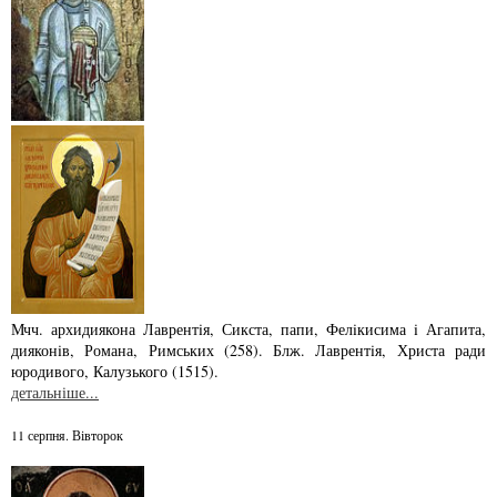
Мчч. архидиякона Лаврентiя, Сикста, папи, Фелiкисима i Агапита,
дияконiв, Ро­­мана, Римських (258). Блж. Лаврентiя, Христа ради
юродивого, Калузького (1515).
детальніше...
11 серпня. Вівторок