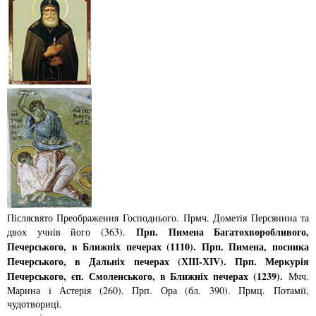
Післясвято Преображення Господнього. Прмч. Дометiя Персянина та
Прп. Пимена Багатохворобливого,
двох учнiв його (363).
Печерського, в Ближнiх печерах (1110). Прп. Пимена, посника
Печерського, в Дальнiх печерах (ХІІІ-ХІV). Прп. Меркурiя
Печерського, єп. Смоленського, в Ближнiх печерах (1239).
Мчч.
Марина i Астерiя (260). Прп. Ора (бл. 390). Прмц. Потамiї,
чудотворицi.