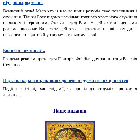
від дня народження
Всечесний отче! Мало хто із нас до кінця розуміє своє покликання і
служіння. Тільки Богу відомо наскільки кожного хрест його служіння
є тяжким і тернистим. Стоячи перед Вами у цей світлий день ми
радіємо, що саме Ви несете цей хрест настоятеля нашої громади, -
наголосив о. Григорій у своєму вітальному слові.
Коли біль не минає...
Роздуми-реквієм протоієрея Григорія Фої біля домовини отця Валерія
Семанцо...
Пауза на карантин, як шлях до перегляду життєвих цінностей
Події в світі під час епідемії, як привід до роздумів про життя
людини...
Наше видання