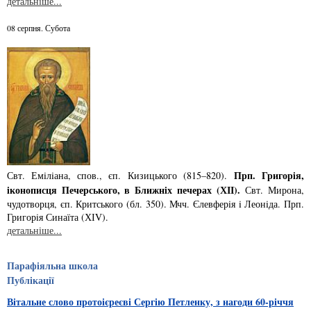
детальніше...
08 серпня. Субота
Прп. Григорiя,
Свт. Емiлiана, спов., єп. Кизицького (815–820).
iконописця Печер­ського, в Ближнiх печерах (ХІІ).
Свт. Мирона,
чудотворця, єп. Критського­ (бл. 350). Мчч. Єлев­ферiя i Леонiда. Прп.
Григорiя Синаїта (ХІV).
детальніше...
Парафіяльна школа
Публікації
Вітальне слово протоієреєві Сергію Петленку, з нагоди 60-річчя