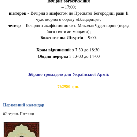
Вечірнє богослужіння
– 17:00;
вівторок
- Вечірня з акафістом до Пресвятої Богородиці ради Її
чудотворного образу «Всецариця»;
четвер
– Вечірня з акафістом до свт. Миколая Чудотворця (перед
його святими мощами);
Божественна Літургія
– 9:00.
Храм відчинений
з 7:30 до 18:30.
Обідня перерва
3 13-00 до 14-00
Зібрано громадою для Української Армії:
762980 грн.
Церковний календар
07 серпня. П'ятниця