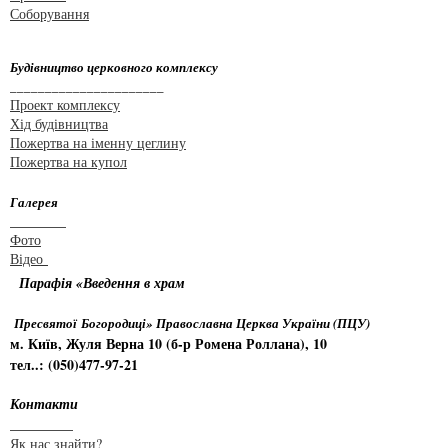
Соборування
Будівництво церковного комплексу
______________________
Проект комплексу
Хід будівництва
Пожертва на іменну цеглину
Пожертва на купол
Галерея
________
Фото
Відео
Парафія «Введення в храм
Пресвятої Богородиці» Православна Церква України (ПЦУ)
м. Київ, Жуля Верна 10 (б-р Ромена Роллана), 10
тел..: (050)477-97-21
Контакти
_________
Як нас знайти?