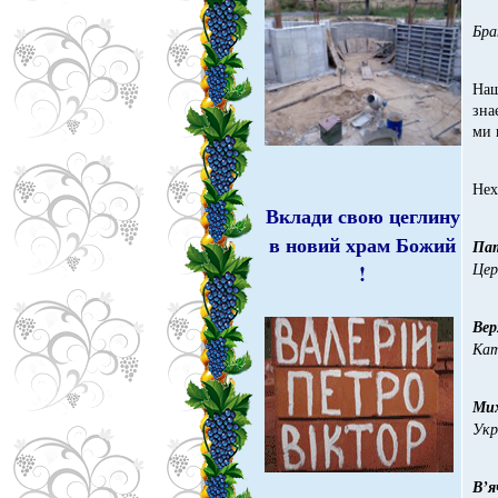
Бра
Наш
зна
ми 
Нех
Вклади свою цеглину
в новий храм Божий
Пат
Цер
!
Вер
Кат
Ми
Укр
В’я