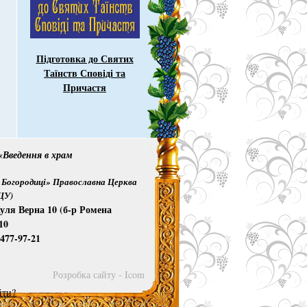
Підготовка до Святих
Таїнств Сповіді та
Причастя
Введення в храм
Богородиці» Православна Церква
ПЦУ)
уля Верна 10 (б-р Ромена
10
)477-97-21
Розробка сайту - Icom
йти?