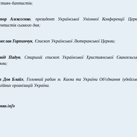
стиян-баптистів;
тор Алєксєєнко
, президент Української Уніонної Конференції Церк
ентистів сьомого дня;
чеслав Горпинчук
, Єпископ Української Лютеранської Церкви;
нід Падун
, Старший єпископ Української Християнської Євангельськ
кви;
в Дов Блайх
, Головний рабин м. Києва та України Об'єднання іудейсь
ігійних організацій України.
ква.info