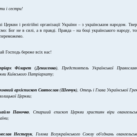
ти і сестри!
і Церкви і релігійні організації України – з українським народом. Тве
ємо: Бог не в силі, а в правді. Правда – на боці українського народу, т
переможемо.
ай Господь береже всіх нас!
ріарх Філарет (Денисенко)
, Предстоятель Української Православн
кви Київського Патріархату;
ховний архієпископ Святослав (Шевчук)
, Отець і Глава Української Гре
олицької Церкви;
хайло Паночко
, Старший єпископ Церкви християн віри євангельськ
аїни;
чеслав Нестерук
, Голова Всеукраїнського Союзу об'єднань євангельсь