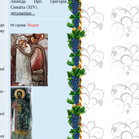
Леонiда. Прп. Григорiя
Синаїта (ХІV).
детальніше...
рдо
09 серпня.
Неділя
ому
ої
ко-
ої
ких