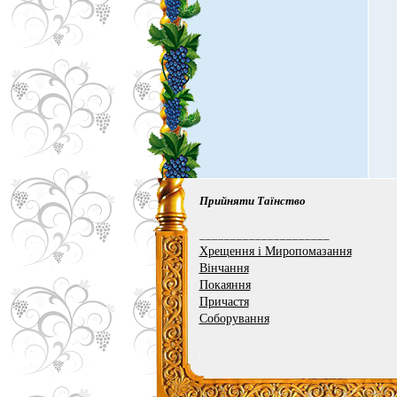
Прийняти Таїнство
_____________________
Хрещення і Миропомазання
Вінчання
Покаяння
Причастя
Соборування