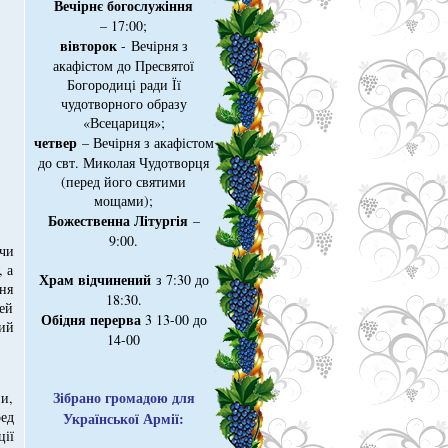
Вечірнє богослужіння
– 17:00;
вівторок
- Вечірня з
акафістом до Пресвятої
Богородиці ради Її
чудотворного образу
«Всецариця»;
четвер
– Вечірня з акафістом
до свт. Миколая Чудотворця
(перед його святими
мощами);
Божественна Літургія
–
9:00.
ючи
, а
Храм відчинений
з 7:30 до
ня
18:30.
дей
Обідня перерва
3 13-00 до
кий
14-00
Зібрано громадою для
и,
ред
Української Армії:
ії