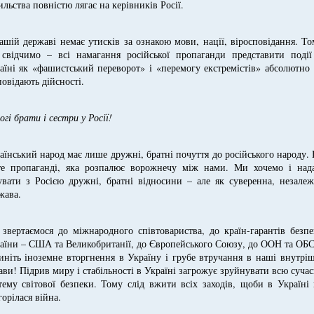
ильства повністю лягає на керівників Росії.
ашій державі немає утисків за ознакою мови, нації, віросповідання. Т
свідчимо – всі намагання російської пропаганди представити події
аїні як «фашистський переворот» і «перемогу екстремістів» абсолютно
повідають дійсності.
огі брати і сестри у Росії!
аїнський народ має лише дружні, братні почуття до російського народу.
те пропаганді, яка розпалює ворожнечу між нами. Ми хочемо і нада
увати з Росією дружні, братні відносини – але як суверенна, незале
жава.
звертаємося до міжнародного співтовариства, до країн-гарантів безп
аїни – США та Великобританії, до Європейського Союзу, до ООН та ОБ
иніть іноземне вторгнення в Україну і грубе втручання в наші внутрі
ави! Підрив миру і стабільності в Україні загрожує зруйнувати всю суча
тему світової безпеки. Тому слід вжити всіх заходів, щоби в Україні
горілася війна.