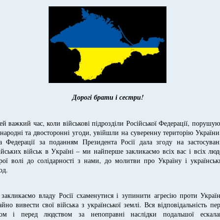
Дорогі брати і сестри!
ей важкий час, коли військові підрозділи Російської Федерації, порушу
народні та двосторонні угоди, увійшли на суверенну територію України
а Федерації за поданням Президента Росії дала згоду на застосуван
ійських військ в Україні – ми найперше закликаємо всіх вас і всіх лю
рої волі до солідарності з нами, до молитви про Україну і українсь
од.
закликаємо владу Росії схаменутися і зупинити агресію проти Україн
айно вивести свої війська з української землі. Вся відповідальність пе
ом і перед людством за непоправні наслідки подальшої ескалац