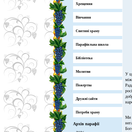
Хрещення
Вінчання
Святині храму
Парафіяльна школа
Бібліотека
Молитви
У ц
між
Рад
Пожертва
рос
доб
Дружні сайти
нар
Потреби храму
Ми 
нег
Архів парафії
Бог