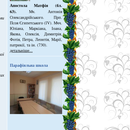
Апостола Матфія (бл.
63).
Мч. Антонiя
Олександрiйського. Прп.
ви
Псоя Єгипетського (ІV). Мчч.
Юлiана, Маркiана, Іоана,
Якова, Олексiя, Димитрiя,
Фотiя, Петра, Леонтiя, Марiї,
патрикiї, та iн. (730).
детальніше...
ої
Парафіяльна школа
ких