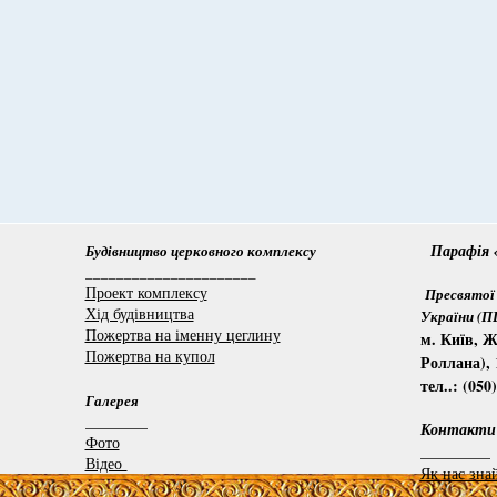
Парафія «
Будівництво церковного комплексу
______________________
Проект комплексу
Пресвятої 
Хід будівництва
України (
Пожертва на іменну цеглину
м. Київ, Ж
Пожертва на купол
Роллана), 
тел..: (050
Галерея
________
Контакти
Фото
_________
Відео
Як нас зна