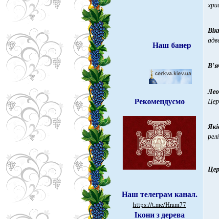
хри
Вік
адв
Наш банер
В’я
Лео
Рекомендуємо
Цер
Які
рел
Цер
Наш телеграм канал.
https://t.me/Hram77
Ікони з дерева