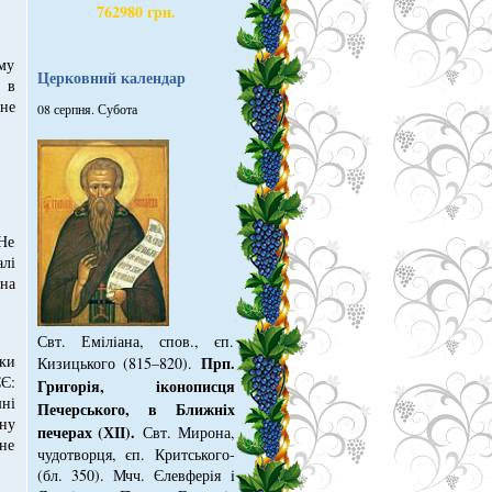
762980 грн.
ому
Церковний календар
 в
 не
08 серпня. Субота
 Не
лі
жна
Свт. Емiлiана, спов., єп.
еки
Прп.
Кизицького (815–820).
СЄ:
Григорiя, iконописця
шні
Печер­ського, в Ближнiх
сну
печерах (ХІІ).
Свт. Мирона,
 не
чудотворця, єп. Критського­
(бл. 350). Мчч. Єлев­ферiя i