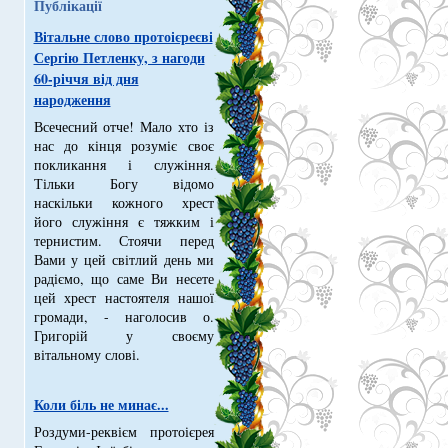
Публікації
Вітальне слово протоієреєві
Сергію Петленку, з нагоди
60-річчя від дня
народження
Всечесний отче! Мало хто із
нас до кінця розуміє своє
покликання і служіння.
Тільки Богу відомо
наскільки кожного хрест
його служіння є тяжким і
тернистим. Стоячи перед
Вами у цей світлий день ми
радіємо, що саме Ви несете
цей хрест настоятеля нашої
громади, - наголосив о.
Григорій у своєму
вітальному слові.
Коли біль не минає...
Роздуми-реквієм протоієрея