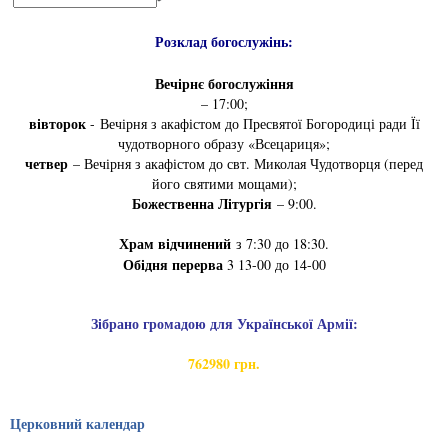
Розклад богослужінь:
Вечірнє богослужіння
– 17:00;
вівторок
- Вечірня з акафістом до Пресвятої Богородиці ради Її
чудотворного образу «Всецариця»;
четвер
– Вечірня з акафістом до свт. Миколая Чудотворця (перед
його святими мощами);
Божественна Літургія
– 9:00.
Храм відчинений
з 7:30 до 18:30.
Обідня перерва
3 13-00 до 14-00
Зібрано громадою для Української Армії:
762980 грн.
Церковний календар