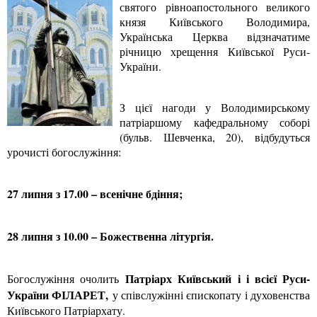
святого рівноапостольного великого
князя Київського Володимира,
Українська Церква відзначатиме
річницю хрещення Київської Руси-
України.
З цієї нагоди у Володимирському
патріаршому кафедральному соборі
(бульв. Шевченка, 20), відбудуться
урочисті богослужіння:
27 липня з 17.00 – всенічне бдіння;
28 липня з 10.00 – Божественна літургія.
Патріарх Київський і і всієї Руси-
Богослужіння очолить
України ФІЛАРЕТ,
у співслужінні єпископату і духовенства
Київського Патріархату.