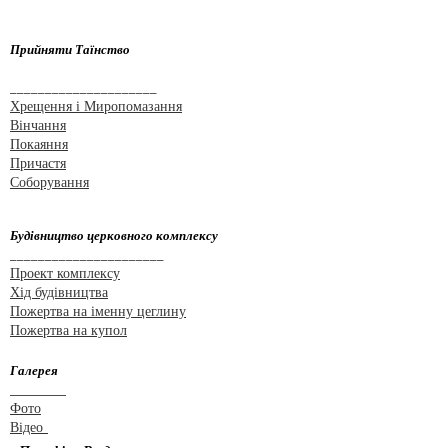
Прийняти Таїнство
_____________________
Хрещення і Миропомазання
Вінчання
Покаяння
Причастя
Соборування
Будівництво церковного комплексу
______________________
Проект комплексу
Хід будівництва
Пожертва на іменну цеглину
Пожертва на купол
Галерея
________
Фото
Відео