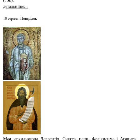
(730).
детальніше...
10 серпня. Понеділок
Мчч. архидиякона Лаврентiя, Сикста, папи, Фелiкисима i Агапита,