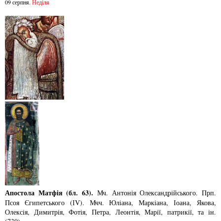
09 серпня.
Неділя
Апостола Матфія (бл. 63).
Мч. Антонiя Олександрiйського. Прп.
Псоя Єгипетського (ІV). Мчч. Юлiана, Маркiана, Іоана, Якова,
Олексiя, Димитрiя, Фотiя, Петра, Леонтiя, Марiї, патрикiї, та iн.