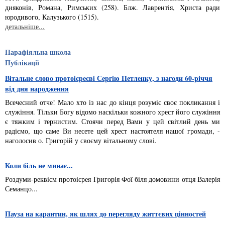
дияконiв, Ро­­мана, Римських (258). Блж. Лаврентiя, Христа ради
юродивого, Калузького (1515).
детальніше...
Парафіяльна школа
Публікації
Вітальне слово протоієреєві Сергію Петленку, з нагоди 60-річчя
від дня народження
Всечесний отче! Мало хто із нас до кінця розуміє своє покликання і
служіння. Тільки Богу відомо наскільки кожного хрест його служіння
є тяжким і тернистим. Стоячи перед Вами у цей світлий день ми
радіємо, що саме Ви несете цей хрест настоятеля нашої громади, -
наголосив о. Григорій у своєму вітальному слові.
Коли біль не минає...
Роздуми-реквієм протоієрея Григорія Фої біля домовини отця Валерія
Семанцо...
Пауза на карантин, як шлях до перегляду життєвих цінностей