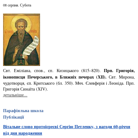
08 серпня. Субота
Прп. Григорiя,
Свт. Емiлiана, спов., єп. Кизицького (815–820).
iконописця Печер­ського, в Ближнiх печерах (ХІІ).
Свт. Мирона,
чудотворця, єп. Критського­ (бл. 350). Мчч. Єлев­ферiя i Леонiда. Прп.
Григорiя Синаїта (ХІV).
детальніше...
Парафіяльна школа
Публікації
Вітальне слово протоієреєві Сергію Петленку, з нагоди 60-річчя
від дня народження