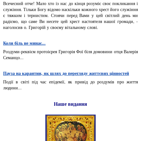
Всечесний отче! Мало хто із нас до кінця розуміє своє покликання і
служіння. Тільки Богу відомо наскільки кожного хрест його служіння
є тяжким і тернистим. Стоячи перед Вами у цей світлий день ми
радіємо, що саме Ви несете цей хрест настоятеля нашої громади, -
наголосив о. Григорій у своєму вітальному слові.
Коли біль не минає...
Роздуми-реквієм протоієрея Григорія Фої біля домовини отця Валерія
Семанцо...
Пауза на карантин, як шлях до перегляду життєвих цінностей
Події в світі під час епідемії, як привід до роздумів про життя
людини...
Наше видання