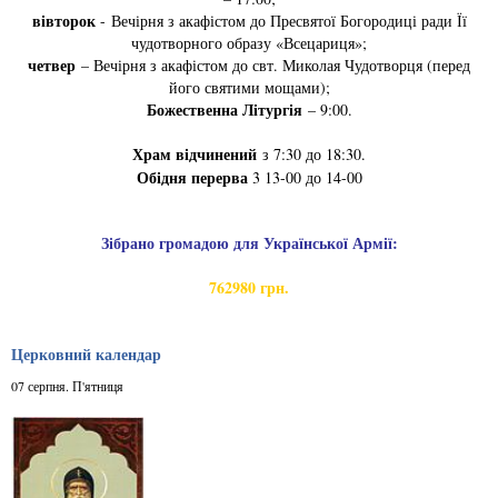
вівторок
- Вечірня з акафістом до Пресвятої Богородиці ради Її
чудотворного образу «Всецариця»;
четвер
– Вечірня з акафістом до свт. Миколая Чудотворця (перед
його святими мощами);
Божественна Літургія
– 9:00.
Храм відчинений
з 7:30 до 18:30.
Обідня перерва
3 13-00 до 14-00
Зібрано громадою для Української Армії:
762980 грн.
Церковний календар
07 серпня. П'ятниця