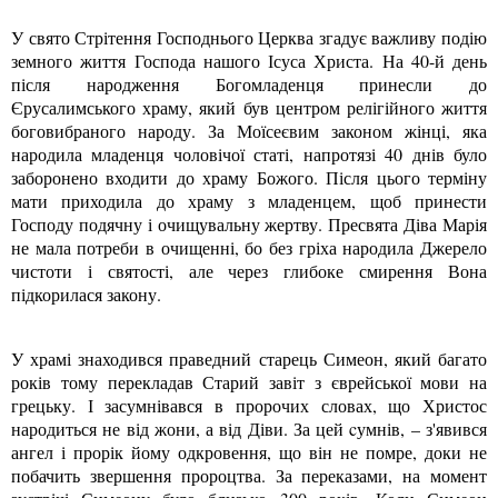
У свято Стрітення Господнього Церква згадує важливу подію
земного життя Господа нашого Ісуса Христа. На 40-й день
після народження Богомладенця принесли до
Єрусалимського храму, який був центром релігійного життя
боговибраного народу. За Моїсеєвим законом жінці, яка
народила младенця чоловічої статі, напротязі 40 днів було
заборонено входити до храму Божого. Після цього терміну
мати приходила до храму з младенцем, щоб принести
Господу подячну і очищувальну жертву. Пресвята Діва Марія
не мала потреби в очищенні, бо без гріха народила Джерело
чистоти і святості, але через глибоке смирення Вона
підкорилася закону.
У храмі знаходився праведний старець Симеон, який багато
років тому перекладав Старий завіт з єврейської мови на
грецьку. І засумнівався в пророчих словах, що Христос
народиться не від жони, а від Діви. За цей cумнів, – з'явився
ангел і прорік йому одкровення, що він не помре, доки не
побачить звершення пророцтва. За переказами, на момент