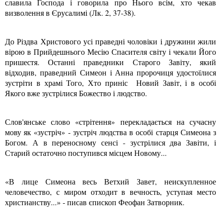
славила Господа і говорила про Нього всім, хто чекав
визволення в Єрусалимі (Лк. 2, 37-38).
До Різдва Христового усі праведні чоловіки і дружини жили
вірою в Прийдешнього Месію Спасителя світу і чекали Його
пришестя. Останні праведники Старого Завіту, який
відходив, праведний Симеон і Анна пророчиця удостоїлися
зустріти в храмі Того, Хто приніс Новий Завіт, і в особі
Якого вже зустрілися Божество і людство.
Слов'янське слово «стрітення» перекладається на сучасну
мову як «зустріч» - зустріч людства в особі старця Симеона з
Богом. А в переносному сенсі - зустрілися два Завіти, і
Старий остаточно поступився місцем Новому...
«В лице Симеона весь Ветхий Завет, неискупленное
человечество, с миром отходит в вечность, уступая место
христианству...» - писав єпископ Феофан Затворник.