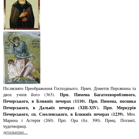
Післясвято Преображення Господнього. Прмч. Дометiя Персянина та
Прп. Пимена Багатохворобливого,
двох учнiв його (363).
Печерського, в Ближнiх печерах (1110). Прп. Пимена, посника
Печерського, в Дальнiх печерах (ХІІІ-ХІV). Прп. Меркурiя
Печерського, єп. Смоленського, в Ближнiх печерах (1239).
Мчч.
Марина i Астерiя (260). Прп. Ора (бл. 390). Прмц. Потамiї,
чудотворицi.
детальніше...