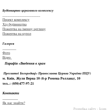
Будівництво церковного комплексу
______________________
Проект комплексу
Хід будівництва
Пожертва на іменну цеглину
Пожертва на купол
Галерея
________
Фото
Відео
Парафія «Введення в храм
Пресвятої Богородиці» Православна Церква України (ПЦУ)
м. Київ, Жуля Верна 10 (б-р Ромена Роллана), 10
тел..: (050)477-97-21
Контакти
_________
Як нас знайти?
Розробка сайту - Icom