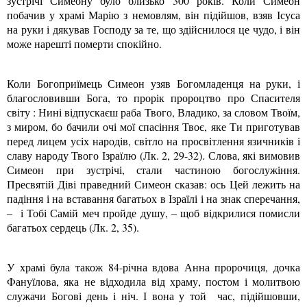
зустрічі Симеону було близько 300 років. Коли Симеон
побачив у храмі Марію з немовлям, він підійшов, взяв Ісуса
на руки і дякував Господу за те, що здійснилося це чудо, і він
може нарешті померти спокійно.
Коли Богоприїмець Симеон узяв Богомладенця на руки, і
благословивши Бога, то прорік пророцтво про Спасителя
світу : Нині відпускаєш раба Твого, Владико, за словом Твоїм,
з миром, бо бачили очі мої спасіння Твоє, яке Ти приготував
перед лицем усіх народів, світло на просвітлення язичників і
славу народу Твого Ізраїлю (Лк. 2, 29-32). Слова, які вимовив
Симеон при зустрічі, стали частиною богослужіння.
Пресвятій Діві праведний Симеон сказав: ось Цей лежить на
падіння і на вставання багатьох в Ізраїлі і на знак сперечання,
– і Тобі Самій меч пройде душу, – щоб відкрилися помисли
багатьох сердець (Лк. 2, 35).
У храмі була також 84-річна вдова Анна пророчиця, дочка
Фануїлова, яка не відходила від храму, постом і молитвою
служачи Богові день і ніч. І вона у той час, підійшовши,