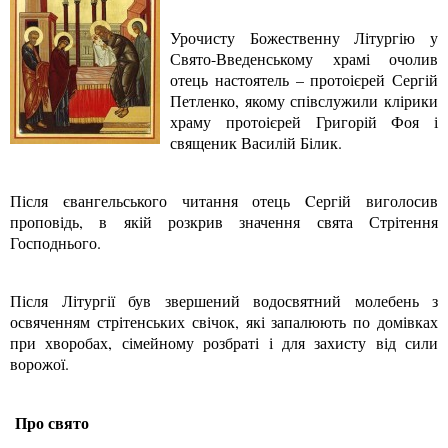
Урочисту Божественну Літургію у
Свято-Введенському храмі очолив
отець настоятель – протоієрей Сергій
Петленко, якому співслужили клірики
храму протоієрей Григорій Фоя і
священик Василій Білик.
Після євангельського читання отець Cергій виголосив
проповідь, в якій розкрив значення свята Стрітення
Господнього.
Після Літургії був звершений водосвятний молебень з
освяченням стрітенських свічок, які запалюють по домівках
при хворобах, сімейному розбраті і для захисту від сили
ворожої.
Про свято