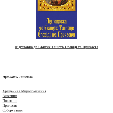
Підготовка до Святих Таїнств Сповіді та Причастя
Прийняти Таїнство
_____________________
Хрещення і Миропомазання
Вінчання
Покаяння
Причастя
Соборування