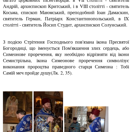
Андрій, архиєпископ Критський, і в VIII столітті - святитель
Косьма, єпископ Маюмський, преподобний Іоан Дамаскин,
святитель Герман, Патріарх Константинопольський, в IX
столітті - святитель Йосип Студит, архиєпископ Солунський.
З подією Стрітення Господнього пов'язана ікона Пресвятої
Богородиці, що іменується Пом'якшення злих сердець, або
Симеонове проречення, яку необхідно відрізняти від ікони
Семистрільна, ікона Симеонове проречення символізує
виконання пророцтва праведного старця Симеона : Тобі
Самій меч пройде душу(Лк. 2, 35).