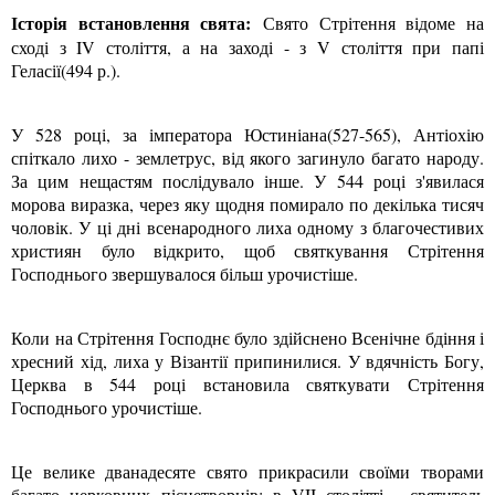
Історія встановлення свята:
Свято Стрітення відоме на
сході з IV століття, а на заході - з V століття при папі
Геласії(494 р.).
У 528 році, за імператора Юстиніана(527-565), Антіохію
спіткало лихо - землетрус, від якого загинуло багато народу.
За цим нещастям послідувало інше. У 544 році з'явилася
морова виразка, через яку щодня помирало по декілька тисяч
чоловік. У ці дні всенародного лиха одному з благочестивих
християн було відкрито, щоб святкування Стрітення
Господнього звершувалося більш урочистіше.
Коли на Стрітення Господнє було здійснено Всенічне бдіння і
хресний хід, лиха у Візантії припинилися. У вдячність Богу,
Церква в 544 році встановила святкувати Стрітення
Господнього урочистіше.
Це велике дванадесяте свято прикрасили своїми творами
багато церковних піснетворців: в VII столітті - святитель