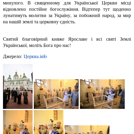
минулого. В священному для Української Церкви місці
відновлено постійне богослужіння. Відтепер тут щоденно
лунатимуть молитви за Україну, за побожний народ, за мир
на нашій землі та церковну єдність.
Святий благовірний княже Ярославе і всі святі Землі
Української, моліть Бога про нас!
Джерело:
Церква.info