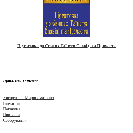
Підготовка до Святих Таїнств Сповіді та Причастя
Прийняти Таїнство
_____________________
Хрещення і Миропомазання
Вінчання
Покаяння
Причастя
Соборування