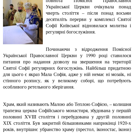
повнота Помісної Православної
Української Церкви очікувала понад
чверть століття – після понад восьми
десятиліть перерви у комплексі Святої
Софії Київської відновилася молитва і
регулярні богослужіння.
Починаючи з відродження Помісної
Української Православної Церкви у 1990 році ставилося
питання про надання дозволу на звершення на території
Святої Софії регулярних богослужінь. Найбільш придатною
для цього є якраз Мала Софія, адже у ній немає ні мозаїк, ні
стінного розпису, як у великому соборі, що потребують
особливого ретельного зберігання.
Храм, який називають Малою або Теплою Софією, – колишня
трапезна церква Софійського монастиря, збудована у першій
половині XVIII століття і перебудована у другій половині
ХІХ століття. Був закритий більшовиками наприкінці 1920-х
років, внутрішнє убранство храму (престол, іконостас, ікони)