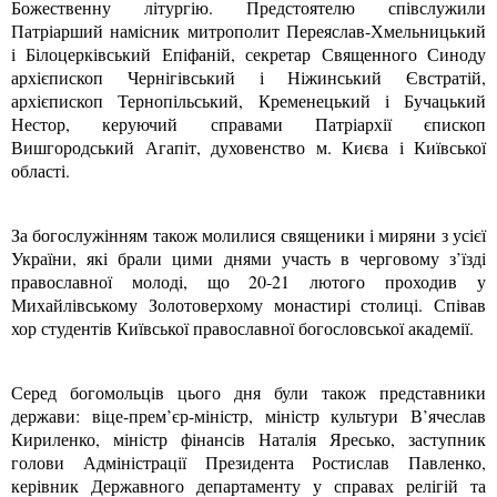
Божественну літургію. Предстоятелю співслужили
Патріарший намісник митрополит Переяслав-Хмельницький
і Білоцерківський Епіфаній, секретар Священного Синоду
архієпископ Чернігівський і Ніжинський Євстратій,
архієпископ Тернопільський, Кременецький і Бучацький
Нестор, керуючий справами Патріархії єпископ
Вишгородський Агапіт, духовенство м. Києва і Київської
області.
За богослужінням також молилися священики і миряни з усієї
України, які брали цими днями участь в черговому з’їзді
православної молоді, що 20-21 лютого проходив у
Михайлівському Золотоверхому монастирі столиці. Співав
хор студентів Київської православної богословської академії.
Серед богомольців цього дня були також представники
держави: віце-прем’єр-міністр, міністр культури В’ячеслав
Кириленко, міністр фінансів Наталія Яресько, заступник
голови Адміністрації Президента Ростислав Павленко,
керівник Державного департаменту у справах релігій та