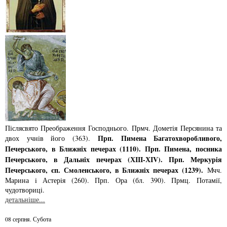
Післясвято Преображення Господнього. Прмч. Дометiя Персянина та
Прп. Пимена Багатохворобливого,
двох учнiв його (363).
Печерського, в Ближнiх печерах (1110). Прп. Пимена, посника
Печерського, в Дальнiх печерах (ХІІІ-ХІV). Прп. Меркурiя
Печерського, єп. Смоленського, в Ближнiх печерах (1239).
Мчч.
Марина i Астерiя (260). Прп. Ора (бл. 390). Прмц. Потамiї,
чудотворицi.
детальніше...
08 серпня. Субота