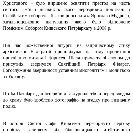
Христового – було вирішено освятити престол на честь
святого, ім’я і діяльність якого нерозривно пов’язані з
Софійським собором – благовірного князя Ярослава Мудрого,
загальноцерковне шанування якого було відновлене
Помісним Собором Київського Патріархату в 2008 р.
Під час Божественної літургії на запричасному стиху
архієпископ Євстратій проповідував на тему прочитаної
притчі про митаря і фарисея. Після причастя зі словом до
присутніх звернувся Святійший Патріарх Філарет.
Богослужіння звершилося уставним многоліттям і молитвою
за Україну.
Потім Патріарх дав інтерв’ю для журналістів, а перед входом
до храму було зроблено фотографію на згадку про визначну
подію.
В історії Святої Софії Київської перегорнуто чергову
сторінку, залишену від більшовицького атеїстичного