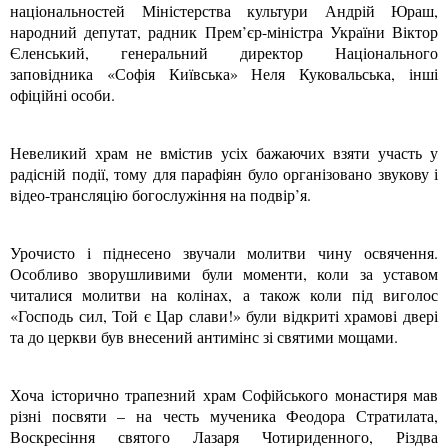
національностей Міністерства культури Андрій Юраш,
народний депутат, радник Прем’єр-міністра України Віктор
Єленський, генеральний директор Національного
заповідника «Софія Київська» Неля Куковальська, інші
офіційні особи.
Невеликий храм не вмістив усіх бажаючих взяти участь у
радісній події, тому для парафіян було організовано звукову і
відео-трансляцію богослужіння на подвір’я.
Урочисто і піднесено звучали молитви чину освячення.
Особливо зворушливими були моменти, коли за уставом
читалися молитви на колінах, а також коли під виголос
«Господь сил, Той є Цар слави!» були відкриті храмові двері
та до церкви був внесений антимінс зі святими мощами.
Хоча історично трапезний храм Софійського монастиря мав
різні посвяти – на честь мученика Феодора Стратилата,
Воскресіння святого Лазаря Чотириденного, Різдва