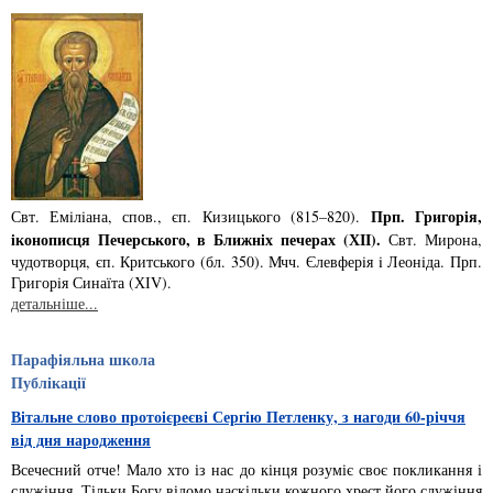
Прп. Григорiя,
Свт. Емiлiана, спов., єп. Кизицького (815–820).
iконописця Печер­ського, в Ближнiх печерах (ХІІ).
Свт. Мирона,
чудотворця, єп. Критського­ (бл. 350). Мчч. Єлев­ферiя i Леонiда. Прп.
Григорiя Синаїта (ХІV).
детальніше...
Парафіяльна школа
Публікації
Вітальне слово протоієреєві Сергію Петленку, з нагоди 60-річчя
від дня народження
Всечесний отче! Мало хто із нас до кінця розуміє своє покликання і
служіння. Тільки Богу відомо наскільки кожного хрест його служіння