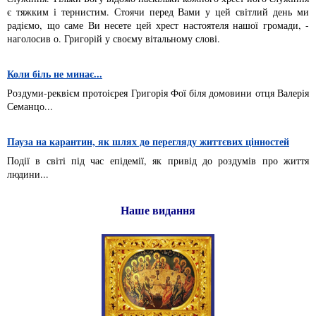
є тяжким і тернистим. Стоячи перед Вами у цей світлий день ми
радіємо, що саме Ви несете цей хрест настоятеля нашої громади, -
наголосив о. Григорій у своєму вітальному слові.
Коли біль не минає...
Роздуми-реквієм протоієрея Григорія Фої біля домовини отця Валерія
Семанцо...
Пауза на карантин, як шлях до перегляду життєвих цінностей
Події в світі під час епідемії, як привід до роздумів про життя
людини...
Наше видання