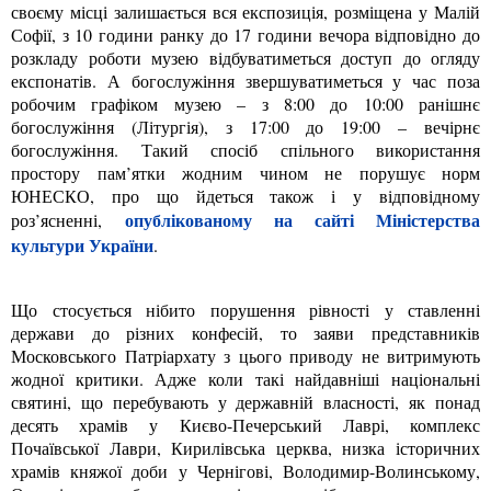
своєму місці залишається вся експозиція, розміщена у Малій
Софії, з 10 години ранку до 17 години вечора відповідно до
розкладу роботи музею відбуватиметься доступ до огляду
експонатів. А богослужіння звершуватиметься у час поза
робочим графіком музею – з 8:00 до 10:00 ранішнє
богослужіння (Літургія), з 17:00 до 19:00 – вечірнє
богослужіння. Такий спосіб спільного використання
простору пам’ятки жодним чином не порушує норм
ЮНЕСКО, про що йдеться також і у відповідному
опублікованому на сайті Міністерства
роз’ясненні,
культури України
.
Що стосується нібито порушення рівності у ставленні
держави до різних конфесій, то заяви представників
Московського Патріархату з цього приводу не витримують
жодної критики. Адже коли такі найдавніші національні
святині, що перебувають у державній власності, як понад
десять храмів у Києво-Печерський Лаврі, комплекс
Почаївської Лаври, Кирилівська церква, низка історичних
храмів княжої доби у Чернігові, Володимир-Волинському,