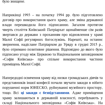
було знищене.
Наприкінці 1993 – на початку 1994 рр. було підготовлено
договір про використання цього храму, але зміна державної
влади перешкодила його підписанню. Загалом протягом
чверть століття Київський Патріархат щонайменше сім разів
звертався до держави з проханням про відновлення у храмі
Малої Софії регулярних богослужінь. Нарешті, на останнє
звернення, надіслане Патріархом до Уряду в грудні 2015 р.,
було отримано позитивне рішення. Відповідно до якого було
підписано угоду між Церквою та Національним заповідником
«Софія Київська» про спільне використання частини
приміщень Малої Софії.
Напередодні освячення храму від низки громадських діячів та
представників іншої конфесії почали звучати закиди в нібито
порушенні норм ЮНЕСКО, руйнуванні музейного простору,
ці закиди є безпідставними
тощо. Всі
. Адже приміщення
храму залишаються в державній власності, перебувають у
складі Національного заповідника «Софія Київська». На