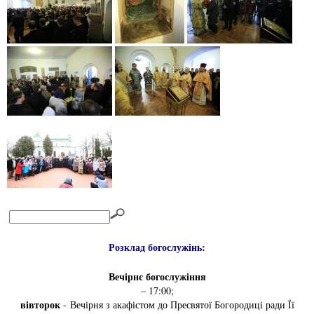
Розклад богослужінь:
Вечірнє богослужіння
– 17:00;
вівторок
- Вечірня з акафістом до Пресвятої Богородиці ради Її