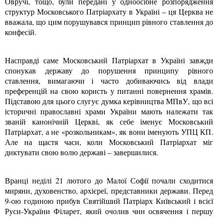
Овручі, тощо, були передані у одноосібне розпорядження
структур Московського Патріархату в Україні – ця Церква не
вважала, що цим порушувався принцип рівного ставлення до
конфесій.
Насправді саме Московський Патріархат в Україні завжди
спонукав державу до порушення принципу рівного
ставлення, вимагаючи і часто добиваючись від влади
преференцій на свою користь у питанні повернення храмів.
Підставою для цього слугує думка керівництва МПвУ, що всі
історичні православні храми України мають належати так
званій канонічній Церкві, як себе іменує Московський
Патріархат, а не «розкольникам», як вони іменують УПЦ КП.
Але на щастя часи, коли Московський Патріархат міг
диктувати свою волю державі – завершилися.
Вранці неділі 21 лютого до Малої Софії почали сходитися
миряни, духовенство, архієреї, представники держави. Перед
9-ою годиною прибув Святійший Патріарх Київський і всієї
Руси-України Філарет, який очолив чин освячення і першу