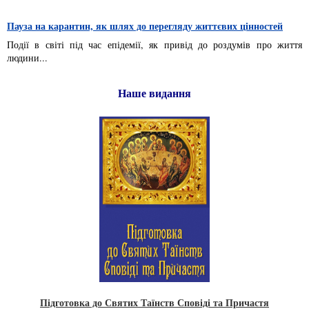
Пауза на карантин, як шлях до перегляду життєвих цінностей
Події в світі під час епідемії, як привід до роздумів про життя
людини...
Наше видання
Підготовка до Святих Таїнств Сповіді та Причастя