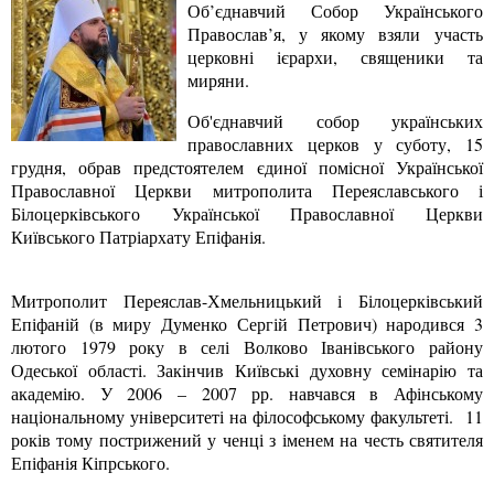
Об’єднавчий Собор Українського
Православ’я, у якому взяли участь
церковні ієрархи, священики та
миряни.
Об'єднавчий собор українських
православних церков у суботу, 15
грудня, обрав предстоятелем єдиної помісної Української
Православної Церкви митрополита Переяславського і
Білоцерківського Української Православної Церкви
Київського Патріархату Епіфанія.
Митрополит Переяслав-Хмельницький і Білоцерківський
Епіфаній (в миру Думенко Сергій Петрович) народився 3
лютого 1979 року в селі Волково Іванівського району
Одеської області. Закінчив Київські духовну семінарію та
академію. У 2006 – 2007 рр. навчався в Афінському
національному університеті на філософському факультеті. 11
років тому пострижений у ченці з іменем на честь святителя
Епіфанія Кіпрського.