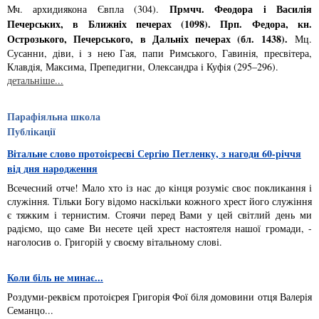
Прмчч. Феодора i Василiя
Мч. архидиякона Євпла (304).
Печерських, в Ближнiх печерах (1098). Прп. Федора, кн.
Острозького, Печерського, в Дальнiх печерах (бл. 1438).
Мц.
Сусанни, дiви, i з нею Гая, папи Римського, Гави­нiя, пресвiтера,
Клавдiя, Максима, Препедигни, Олександра i Куфiя (295–296).
детальніше...
Парафіяльна школа
Публікації
Вітальне слово протоієреєві Сергію Петленку, з нагоди 60-річчя
від дня народження
Всечесний отче! Мало хто із нас до кінця розуміє своє покликання і
служіння. Тільки Богу відомо наскільки кожного хрест його служіння
є тяжким і тернистим. Стоячи перед Вами у цей світлий день ми
радіємо, що саме Ви несете цей хрест настоятеля нашої громади, -
наголосив о. Григорій у своєму вітальному слові.
Коли біль не минає...
Роздуми-реквієм протоієрея Григорія Фої біля домовини отця Валерія
Семанцо...