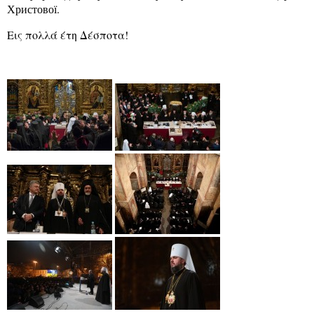
Христової.
Εις πολλά έτη Δέσποτα!