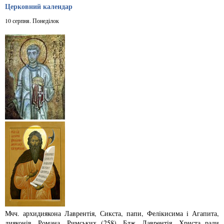
Церковний календар
10 серпня. Понеділок
Мчч. архидиякона Лаврентiя, Сикста, папи, Фелiкисима i Агапита,
дияконiв, Ро­­мана, Римських (258). Блж. Лаврентiя, Христа ради