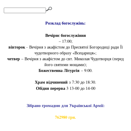
Розклад богослужінь:
Вечірнє богослужіння
– 17:00;
вівторок
- Вечірня з акафістом до Пресвятої Богородиці ради Її
чудотворного образу «Всецариця»;
четвер
– Вечірня з акафістом до свт. Миколая Чудотворця (перед
його святими мощами);
Божественна Літургія
– 9:00.
Храм відчинений
з 7:30 до 18:30.
Обідня перерва
3 13-00 до 14-00
Зібрано громадою для Української Армії:
762980 грн.