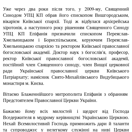
Уже через два роки після того, у 2009-му, Священний
Синодом УПЦ КП обрав його єпископом Вишгородським,
вікарієм Київської єпархії. Тоді ж відбулася архієрейська
хіротонія, а наступного року рішенням Священного Синоду
УПЦ КП Епіфанія призначили єпископом Переяслав-
Хмельницьким і Бориспільським, керуючим Переяслав-
Хмельницькою єпархією та ректором Київської православної
богословської академії. Доктор наук з богослів'я, професор,
ректор Київської православної богословської академії,
постійний член Священного синоду, член Вищої церковної
ради Української православної церкви Київського
Патріархату; намісник Свято-Михайлівського Видубицького
монастиря м. Києва.
Вітаємо Блаженнійшого митрополита Епіфанія з обранням
Предстоятелем Православної Церкви України.
Бажаємо йому всіх милостей і щедрот від Господа
Вседержителя в мудрому керівництві Українською Церквою.
Нехай Всемилостивий Господь примножить дари й таланти
та супроводжує у нелегкому служінні на ниві Церкви