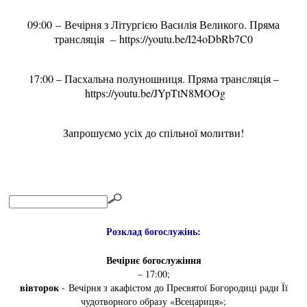
09:00 – Вечірня з Літургією Василія Великого. Пряма
трансляція – https://youtu.be/I24oDbRb7C0
17:00 – Пасхальна полуношниця. Пряма трансляція –
https://youtu.be/JYpTtN8MOOg
Запрошуємо усіх до спільної молитви!
Розклад богослужінь:
Вечірнє богослужіння
– 17:00;
вівторок
- Вечірня з акафістом до Пресвятої Богородиці ради Її
чудотворного образу «Всецариця»;