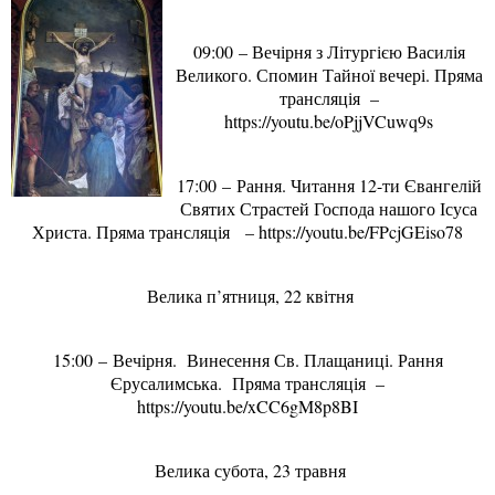
09:00 – Вечірня з Літургією Василія
Великого. Спомин Тайної вечері. Пряма
трансляція –
https://youtu.be/oPjjVCuwq9s
17:00 – Рання. Читання 12-ти Євангелій
Святих Страстей Господа нашого Ісуса
Христа. Пряма трансляція – https://youtu.be/FPcjGEiso78
Велика п’ятниця, 22 квітня
15:00 – Вечірня. Винесення Св. Плащаниці. Рання
Єрусалимська. Пряма трансляція –
https://youtu.be/xCC6gM8p8BI
Велика субота, 23 травня