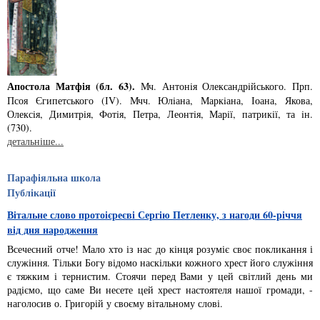
Апостола Матфія (бл. 63).
Мч. Антонiя Олександрiйського. Прп.
Псоя Єгипетського (ІV). Мчч. Юлiана, Маркiана, Іоана, Якова,
Олексiя, Димитрiя, Фотiя, Петра, Леонтiя, Марiї, патрикiї, та iн.
(730).
детальніше...
Парафіяльна школа
Публікації
Вітальне слово протоієреєві Сергію Петленку, з нагоди 60-річчя
від дня народження
Всечесний отче! Мало хто із нас до кінця розуміє своє покликання і
служіння. Тільки Богу відомо наскільки кожного хрест його служіння
є тяжким і тернистим. Стоячи перед Вами у цей світлий день ми
радіємо, що саме Ви несете цей хрест настоятеля нашої громади, -
наголосив о. Григорій у своєму вітальному слові.