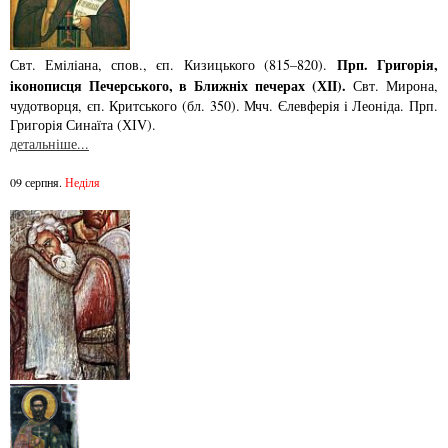
Прп. Григорiя,
Свт. Емiлiана, спов., єп. Кизицького (815–820).
iконописця Печер­ського, в Ближнiх печерах (ХІІ).
Свт. Мирона,
чудотворця, єп. Критського­ (бл. 350). Мчч. Єлев­ферiя i Леонiда. Прп.
Григорiя Синаїта (ХІV).
детальніше...
09 серпня.
Неділя