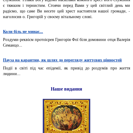
є тяжким і тернистим. Стоячи перед Вами у цей світлий день ми
радіємо, що саме Ви несете цей хрест настоятеля нашої громади, -
наголосив о. Григорій у своєму вітальному слові.
Коли біль не минає...
Роздуми-реквієм протоієрея Григорія Фої біля домовини отця Валерія
Семанцо...
Пауза на карантин, як шлях до перегляду життєвих цінностей
Події в світі під час епідемії, як привід до роздумів про життя
людини...
Наше видання