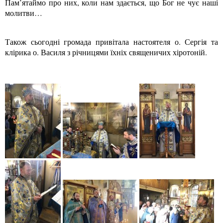
Пам’ятаймо про них, коли нам здається, що Бог не чує наші
молитви…
Також сьогодні громада привітала настоятеля о. Сергія та
клірика о. Василя з річницями їхніх священичих хіротоній.