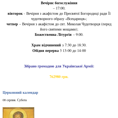
Вечірнє богослужіння
– 17:00;
вівторок
- Вечірня з акафістом до Пресвятої Богородиці ради Її
чудотворного образу «Всецариця»;
четвер
– Вечірня з акафістом до свт. Миколая Чудотворця (перед
його святими мощами);
Божественна Літургія
– 9:00.
Храм відчинений
з 7:30 до 18:30.
Обідня перерва
3 13-00 до 14-00
Зібрано громадою для Української Армії:
762980 грн.
Церковний календар
08 серпня. Субота