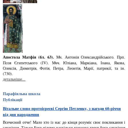
Апостола Матфія (бл. 63).
Мч. Антонiя Олександрiйського. Прп.
Псоя Єгипетського (ІV). Мчч. Юлiана, Маркiана, Іоана, Якова,
Олексiя, Димитрiя, Фотiя, Петра, Леонтiя, Марiї, патрикiї, та iн.
(730).
детальніше...
Парафіяльна школа
Публікації
Вітальне слово протоієреєві Сергію Петленку, з нагоди 60-річчя
від дня народження
Всечесний отче! Мало хто із нас до кінця розуміє своє покликання і
служіння. Тільки Богу відомо наскільки кожного хрест його служіння