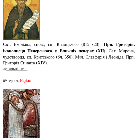
Прп. Григорiя,
Свт. Емiлiана, спов., єп. Кизицького (815–820).
iконописця Печер­ського, в Ближнiх печерах (ХІІ).
Свт. Мирона,
чудотворця, єп. Критського­ (бл. 350). Мчч. Єлев­ферiя i Леонiда. Прп.
Григорiя Синаїта (ХІV).
детальніше...
09 серпня.
Неділя