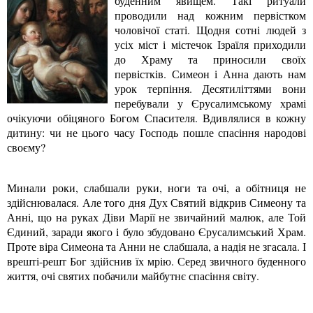
буденним явищем. Такі ритуали
проводили над кожним первістком
чоловічої статі. Щодня сотні людей з
усіх міст і містечок Ізраїля приходили
до Храму та приносили своїх
первістків. Симеон і Анна дають нам
урок терпіння. Десятиліттями вони
перебували у Єрусалимському храмі
очікуючи обіцяного Богом Спасителя. Вдивлялися в кожну
дитину: чи не цього часу Господь пошле спасіння народові
своєму?
Минали роки, слабшали руки, ноги та очі, а обітниця не
здійснювалася. Але того дня Дух Святий відкрив Симеону та
Анні, що на руках Діви Марії не звичайний малюк, але Той
Єдиний, заради якого і було збудовано Єрусалимський Храм.
Проте віра Симеона та Анни не слабшала, а надія не згасала. І
врешті-решт Бог здійснив їх мрію. Серед звичного буденного
життя, очі святих побачили майбутнє спасіння світу.