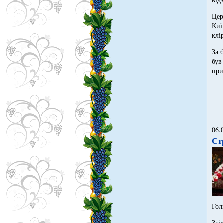
Цер
Киї
клі
За 
був
при
06.
Ст
Гол
Згі