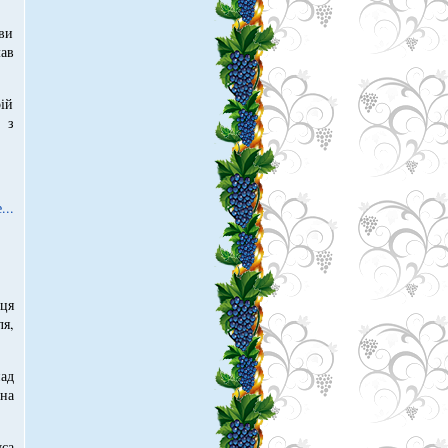
ви
ав
рій
 з
...
ця
я,
ад
 на
уса