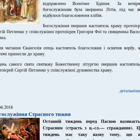
відправлено Всенічне Бдіння. За вечірн
богослужінням була звершена Літія, під час як
відбулося благословення хлібів.
Богослужіння звершив настоятель храму протоієр
гій Петленко у співслужінні протоієрея Григорія Фої та священика Васи
ика.
ля читання Євангелія отець настоятель благословив і освятив вербу, 
уючі принесли до храму.
ень самого свята святкову Божественну літургію звершив настоятель
тоієрей Сергій Петленко у співслужінні духовенства храму.
детальніше
04.2018
гослужіння Страсного тижня
О
станній тиждень перед Пасхою називаєть
Страсним
(страсть з ц.-сл.— страждання).
Ц
тиждень
має т
аку назву тому, що в