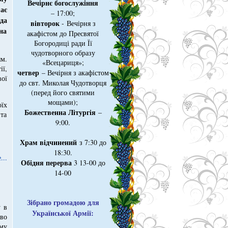
Вечірнє богослужіння
ає
– 17:00;
да
вівторок
- Вечірня з
на
акафістом до Пресвятої
Богородиці ради Її
чудотворного образу
ям.
«Всецариця»;
ії,
четвер
– Вечірня з акафістом
ої
до свт. Миколая Чудотворця
(перед його святими
мощами);
їх
Божественна Літургія
–
 та
9:00.
Храм відчинений
з 7:30 до
18:30.
...
Обідня перерва
3 13-00 до
14-00
Зібрано громадою для
 в
Української Армії:
во
му