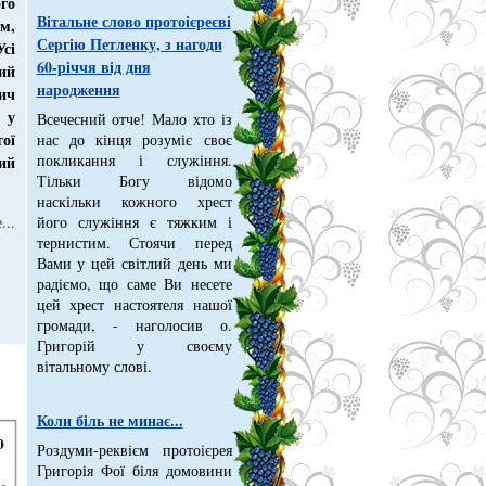
го
Вітальне слово протоієреєві
м
,
Сергію Петленку, з нагоди
Усі
60-річчя від дня
ий
народження
ич
 у
Всечесний отче! Мало хто із
тої
нас до кінця розуміє своє
покликання і служіння.
ий
Тільки Богу відомо
наскільки кожного хрест
...
його служіння є тяжким і
тернистим. Стоячи перед
Вами у цей світлий день ми
радіємо, що саме Ви несете
цей хрест настоятеля нашої
громади, - наголосив о.
Григорій у своєму
вітальному слові.
Коли біль не минає...
Роздуми-реквієм протоієрея
Григорія Фої біля домовини