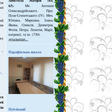
Апостола Матфія (бл.
ім
63).
Мч. Антонiя
ої
Олександрiйського. Прп.
Псоя Єгипетського (ІV). Мчч.
Юлiана, Маркiана, Іоана,
ей
Якова, Олексiя, Димитрiя,
лія
Фотiя, Петра, Леонтiя, Марiї,
патрикiї, та iн. (730).
яку
детальніше...
 –
Парафіяльна школа
...
ся
ей
ін
Публікації