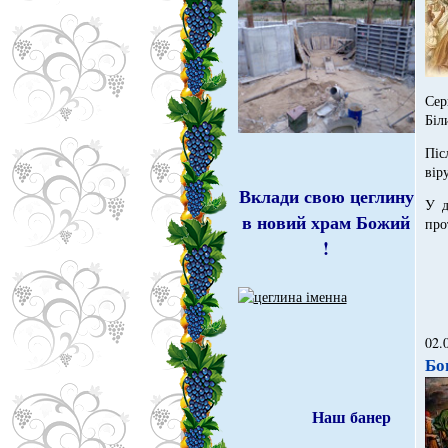
Сер
Біл
Піс
вір
Вклади свою цеглину
У д
в новий храм Божий
про
!
02.
Бо
Наш банер