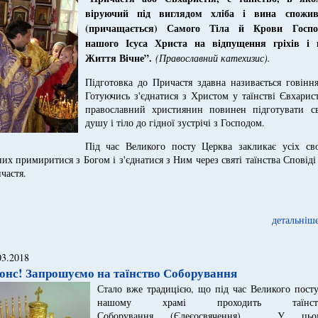
віруючий під виглядом хліба і вина спожив
(причащається) Самого Тіла й Крови Госпо
нашого Ісуса Христа на відпущення гріхів і 
Життя Вічне”.
(Православний катехизис).
Підготовка до Причастя здавна називається говінн
Готуючись з'єднатися з Христом у таїнстві Євхарист
православний християнин повинен підготувати св
душу і тіло до гідної зустрічі з Господом.
Під час Великого посту Церква закликає усіх сво
них примиритися з Богом і з'єднатися з Ним через святі таїнства Сповіді
частя.
детальніше
03.2018
онс! Запрошуємо на таїнство Соборування
Стало вже традицією, що під час Великого посту
нашому храмі проходить таїнст
Соборування (Єлеєосвячення). У цьо