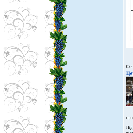
05.
Це
про
Під
від