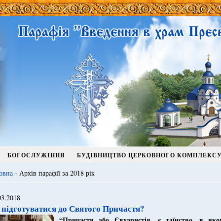
БОГОСЛУЖІННЯ
БУДІВНИЦТВО ЦЕРКОВНОГО КОМПЛЕКС
овна
- Архів парафії за 2018 рік
03.2018
 підготуватися до Святого Причастя?
“Причастя або
Євхаристія
, є таїнство, в яко