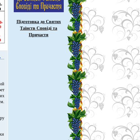
Підготовка до Святих
Таїнств Сповіді та
Причастя
...
ий
ет
их
м.
ру
схи