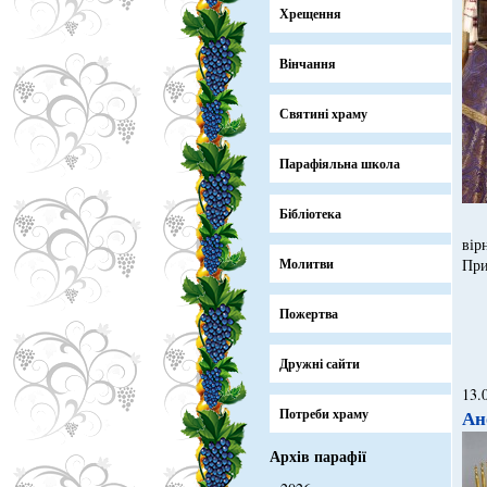
Хрещення
Вінчання
Святині храму
Парафіяльна школа
Бібліотека
вір
Молитви
При
Пожертва
Дружні сайти
13.
Потреби храму
Ан
Архів парафії