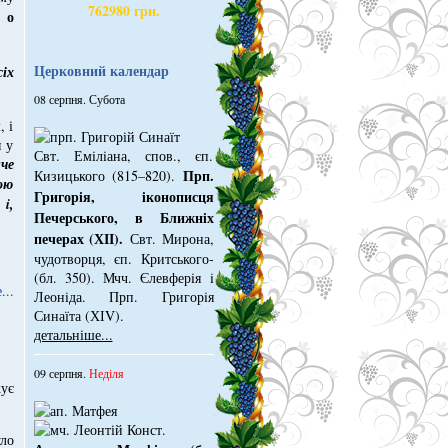
762980 грн.
 о
Церковний календар
іх
08 серпня. Субота
, і
я у
Свт. Емiлiана, спов., єп.
че
Прп.
Кизицького (815–820).
ою
Григорiя, iконописця
 i,
Печер­ського, в Ближнiх
печерах (ХІІ).
Свт. Мирона,
чудотворця, єп. Критського­
(бл. 350). Мчч. Єлев­ферiя i
...
Леонiда. Прп. Григорiя
Синаїта (ХІV).
детальніше...
09 серпня.
Неділя
ує
ло