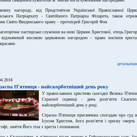
ковну нагороду, від Предстоятеля Української Православної Церк
вського Патріархату - Святійшого Патріарха Філарета, також отрим
рик Свято-Введенського храму – протоієрей Григорій Фоя.
багаторічне пастирське служіння на ниві Церкви Христової, отець Григо
 відзначений високою церковною нагородою – право носіння хреста
красами.
детальніше
04.2018
расна П'ятниця - найскорботніший день року
У православних християн сьогодні Велика П'ятни
Страсної седмиці - день розп'яття Спасител
найскорботніший день у році.
Страсна П'ятниця присвячена спогадам про суд н
Ісусом Христом, його розп'яття і хресну смерть
гофі, зняття Його тіла з хреста і поховання.
дно з Євангеліями, в п'ятницю після арешту в Гефсиманському саду, Іс