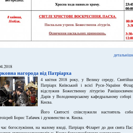
детальніше
04.2018
рковна нагорода від Патріарха
4 квітня 2018 року, у Велику середу, Святійш
Патріарх Київський і всієї Руси-України Філар
відслужив Божественну літургію Ранішосвячен
Дарів у Володимирському кафедральному соборі 
Києва.
Його Святості співслужили настоятель собо
тоієрей Борис Табачек і духовенство м. Києва.
 час богослужіння, на малому вході, Патріарх Філарет до дня свята Па
значив священнослужителів м. Києва богослужбовими нагородами.