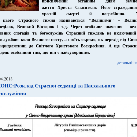
присвячений останні
м
дн
ям
земно
життя
Христа
Спасителя: Його страждання
хресн
ій
смерт
і
й
погребінн
ю
.
і
цього
Страсного тижня називаються "Великими" – Велик
еділок, Великий Вівторок і т.д. Через особливе значення і вел
овних спогадів та богослужінь Страсний тиждень не включений
ослужбове коло Великого посту, а стоїть окремо, як перехід від Свя
иридесятниці до Світлого Христового Воскресіння.
А ще
Страсн
ждень
особливий тим, що
він
є найсуворішим.
детальніше
04.2018
ОНС:Розклад Страсної седмиці та Пасхального
гослужіння