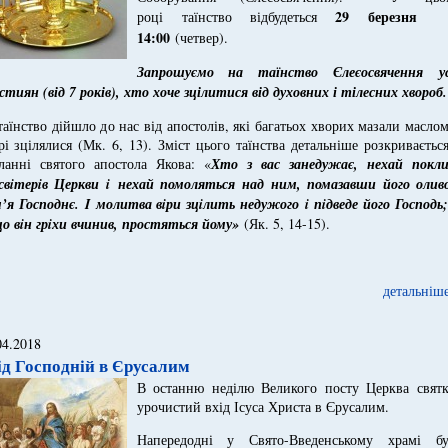
29 березня
році
таїнство відбудеться
14:00
(четвер).
Запрошуємо на таїнство Єлеєосвячення ус
стиян (від 7 років), хто хоче зцілитися від духовних і тілесних хвороб.
таїнство дійшло до нас від апостолів, які багатьох хворих мазали маслом
рі зцілялися (Мк. 6, 13). Зміст цього таїнства детальніше розкриваєтьс
ланні святого апостола Якова: «
Хто з вас занедужає, нехай покли
свiтерiв Церкви i нехай помоляться над ним, помазавши його олив
м’я Господнє. I молитва вiри зцiлить недужого i пiдведе його Господь;
о вiн грiхи вчинив, простяться йому»
(Як. 5, 14-15).
детальніше
04.2018
ід Господній в Єрусалим
В останню неділю Великого посту Церква святк
урочистий вхід Ісуса Христа в Єрусалим.
Напередодні у Свято-Введенському храмі бу