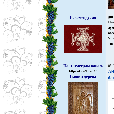
д
н
Рекомендуємо
Пон
дух
бог
Чот
ти
Наш телеграм канал.
03.
АН
https://t.me/Hram77
Ікони з дерева
бо