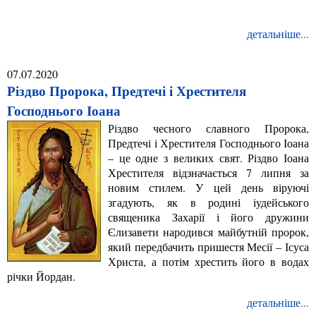
детальніше...
07.07.2020
Різдво Пророка, Предтечі і Хрестителя
Господнього Іоана
Різдво чесного славного Пророка,
Предтечі і Хрестителя Господнього Іоана
– це одне з великих свят. Різдво Іоана
Хрестителя відзначається 7 липня за
новим стилем. У цей день віруючі
згадують, як в родині іудейського
священика Захарії і його дружини
Єлизавети народився майбутній пророк,
який передбачить пришестя Месії – Ісуса
Христа, а потім хрестить його в водах
річки Йордан.
детальніше...