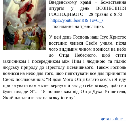
Введенському храмі – Божественна
літургія у день ВОЗНЕСІННЯ
ГОСПОДНЬОГО - 28 травня о 8:50 –
https://youtu.be/nRl6-1ovC_s
– посилання на трансляцію.
У цей день Господь наш Ісус Христос
востаннє явився Своїм учням, після
чого видимим чином вознісся на небо
до Отця Небесного, щоб стати
захисником і посередником між Ним і людиною та підніс
людську природу до Престолу Всевишнього. Також Господь
вознісся на небо для того, щоб підготувати все для прийняття
Своїх послідовників: “В домі Мого Отця багато осель і Я йду
приготувати вам місце, вернуся й вас до себе візьму, щоб і ви
були там, де Я”... "Я пошлю вам від Отця Духа Утішителя,
Який наставить вас на всяку істину".
детальніше...