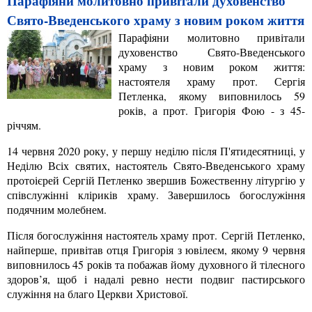
Парафіяни молитовно привітали духовенство
Свято-Введенського храму з новим роком життя
Парафіяни молитовно привітали
духовенство Свято-Введенського
храму з новим роком життя:
настоятеля храму прот. Сергія
Петленка, якому виповнилось 59
років, а прот. Григорія Фою - з 45-
річчям.
14 червня 2020 року, у першу неділю після П'ятидесятниці, у
Неділю Всіх святих, настоятель Свято-Введенського храму
протоієрей Сергій Петленко звершив Божественну літургію у
співслужінні кліриків храму. Завершилось богослужіння
подячним молебнем.
Після богослужіння настоятель храму прот.
Сергій Петленко,
найперше, привітав отця Григорія з ювілеєм, якому 9 червня
виповнилось 45 років та побажав йому духовного й тілесного
здоров’я, щоб і надалі ревно нести подвиг пастирського
служіння на благо Церкви Христової.