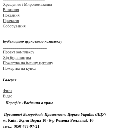
Хрещення і Миропомазання
Вінчання
Покаяння
Причастя
Соборування
Будівництво церковного комплексу
______________________
Проект комплексу
Хід будівництва
Пожертва на іменну цеглину
Пожертва на купол
Галерея
________
Фото
Відео
Парафія «Введення в храм
Пресвятої Богородиці» Православна Церква України (ПЦУ)
м. Київ, Жуля Верна 10 (б-р Ромена Роллана), 10
тел..: (050)477-97-21