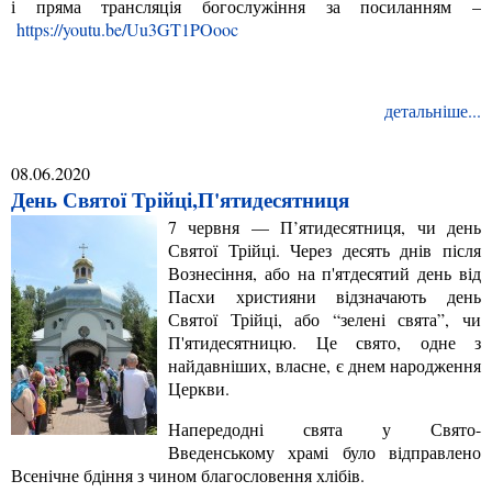
і пряма трансляція богослужіння за посиланням –
https://youtu.be/Uu3GT1POooc
детальніше...
08.06.2020
День Святої Трійці,П'ятидесятниця
7 червня — П’ятидесятниця, чи день
Святої Трійці. Через десять днів після
Вознесіння, або на п'ятдесятий день від
Пасхи християни відзначають день
Святої Трійці, або “зелені свята”, чи
П'ятидесятницю. Це свято, одне з
найдавніших, власне, є днем народження
Церкви.
Напередодні свята у Свято-
Введенському храмі було відправлено
Всенічне бдіння з чином благословення хлібів.