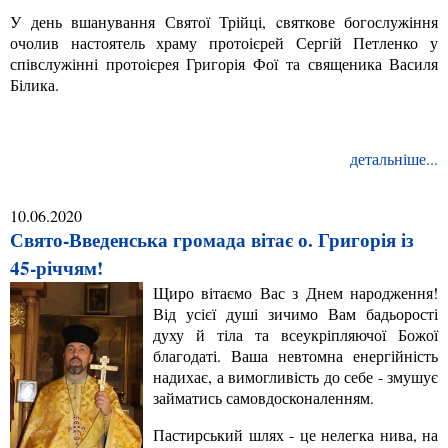
У день вшанування Святої Трійці, cвяткове богослужіння
очолив настоятель храму протоієрей Сергій Петленко у
співслужінні протоієрея Григорія Фої та священика Василя
Білика.
детальніше...
10.06.2020
Свято-Введенська громада вітає о. Григорія із
45-річчям!
Щиро вітаємо Вас з Днем народження!
Від усієї душі зичимо Вам бадьорості
духу й тіла та всеукріпляючої Божої
благодаті. Ваша невтомна енергійність
надихає, а вимогливість до себе - змушує
займатись самовдосконаленням.
Пастирський шлях - це нелегка нива, на