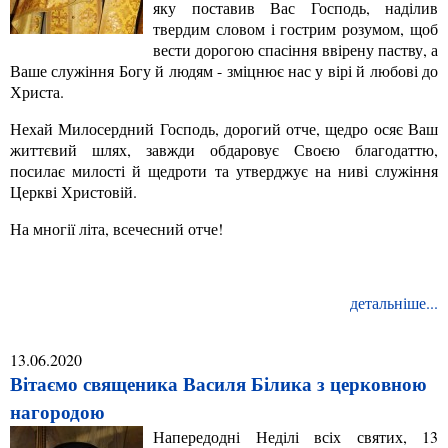
яку поставив Вас Господь, наділив
твердим словом і гострим розумом, щоб
вести дорогою спасіння ввірену паству, а
Ваше служіння Богу й людям - зміцнює нас у вірі й любові до
Хрис
та.
Нехай Милосердний Господь, дорогий отче, щедро осяє Ваш
життєвий шлях, завжди обдаровує Своєю благодаттю,
посилає милості й щедроти та утверджує на ниві служіння
Церкві Христовій.
На многії літа, всечесний отче!
детальніше...
13.06.2020
Вітаємо священика Василя Білика з церковною
нагородою
Напередодні Неділі всіх святих, 13