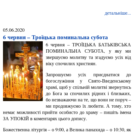
детальніше...
05.06.2020
6 червня – Троїцька поминальна субота
6 червня – ТРОЇЦЬКА БАТЬКІВСЬКА
ПОМИНАЛЬНА СУБОТА, у яку ми
звершуємо молитву та згадуємо усіх від
віку спочилих християн.
Запрошуємо усіх приєднатися до
богослужіння у Свято-Введенському
храмі, щоб у спільній молитві звернутись
до Бога за спочилих рідних і близьких,
бо незважаючи на те, що вони не поруч –
ми продовжуємо їх любити. А тому, хто
немає можливості прийти особисто до храму – пишіть імена
ЗА УПОКІЙ в коментарях цього допису.
Божественна літургія – о 9:00, а Велик
а панахида – о 10:30, як