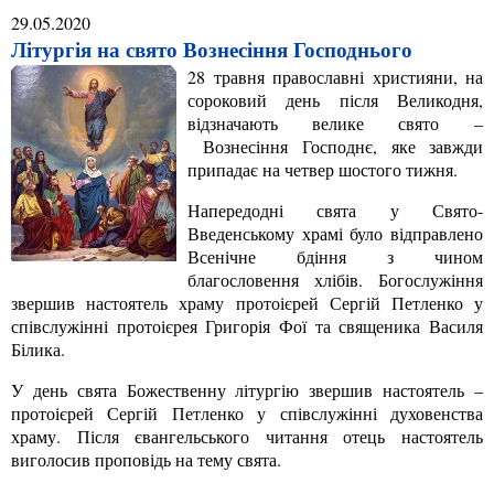
29.05.2020
Літургія на свято Вознесіння Господнього
28 травня православні християни, на
сороковий день після Великодня,
відзначають велике свято –
Вознесіння Господнє, яке завжди
припадає на четвер шостого тижня.
Напередодні свята у Свято-
Введенському храмі було відправлено
Всенічне бдіння з чином
благословення хлібів. Богослужіння
звершив настоятель храму протоієрей Сергій Петленко у
співслужінні протоієрея Григорія Фої та священика Василя
Білика.
У день свята Божественну літургію звершив настоятель –
протоієрей Сергій Петленко у співслужінні духовенства
храму. Після євангельського читання отець настоятель
виголосив проповідь на тему свята.