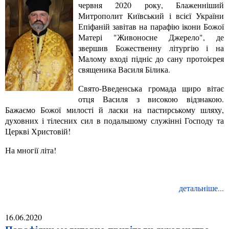
червня 2020 року, Блаженніший
Митрополит Київський і всієї України
Епіфаній завітав на парафію ікони Божої
Матері "Живоносне Джерело", де
звершив Божественну літургію і на
Малому вході підніс до сану протоієрея
священика Василя Білика.
Свято-Введенська громада щиро вітає
отця Василя з високою відзнакою.
Бажаємо Божої милості й ласки на пастирському шляху,
духовних і тілесних сил в подальшому служінні Господу та
Церкві Христовій!
На многії літа!
детальніше...
16.06.2020