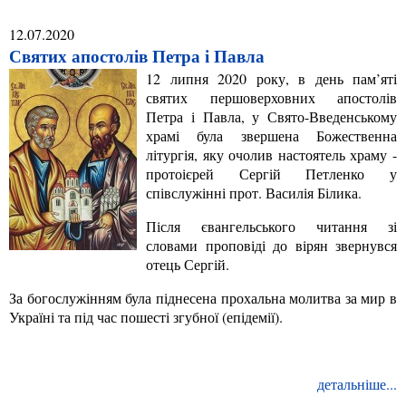
12.07.2020
Святих апостолів Петра і Павла
12 липня 2020 року, в день пам’яті
святих першоверховних апостолів
Петра і Павла, у Свято-Введенському
храмі була звершена Божественна
літургія, яку очолив настоятель храму -
протоієрей Сергій Петленко у
співслужінні прот. Василія Білика.
Після євангельського читання зі
словами проповіді до вірян звернувся
отець Сергій.
За богослужінням була піднесена прохальна молитва за мир в
Україні та під час пошесті згубної (епідемії).
детальніше...