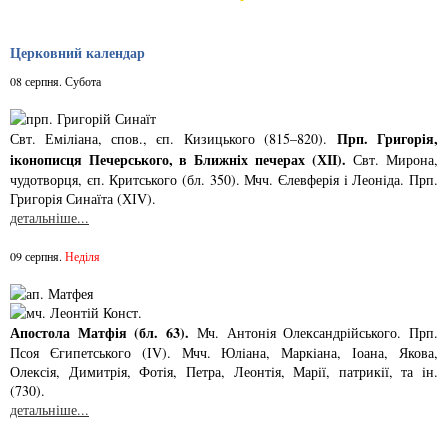
Церковний календар
08 серпня. Субота
Прп. Григорiя,
Свт. Емiлiана, спов., єп. Кизицького (815–820).
iконописця Печер­ського, в Ближнiх печерах (ХІІ).
Свт. Мирона,
чудотворця, єп. Критського­ (бл. 350). Мчч. Єлев­ферiя i Леонiда. Прп.
Григорiя Синаїта (ХІV).
детальніше...
09 серпня.
Неділя
Апостола Матфія (бл. 63).
Мч. Антонiя Олександрiйського. Прп.
Псоя Єгипетського (ІV). Мчч. Юлiана, Маркiана, Іоана, Якова,
Олексiя, Димитрiя, Фотiя, Петра, Леонтiя, Марiї, патрикiї, та iн.
(730).
детальніше...