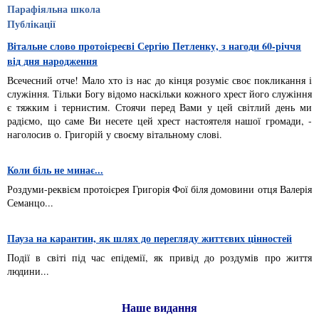
Парафіяльна школа
Публікації
Вітальне слово протоієреєві Сергію Петленку, з нагоди 60-річчя
від дня народження
Всечесний отче! Мало хто із нас до кінця розуміє своє покликання і
служіння. Тільки Богу відомо наскільки кожного хрест його служіння
є тяжким і тернистим. Стоячи перед Вами у цей світлий день ми
радіємо, що саме Ви несете цей хрест настоятеля нашої громади, -
наголосив о. Григорій у своєму вітальному слові.
Коли біль не минає...
Роздуми-реквієм протоієрея Григорія Фої біля домовини отця Валерія
Семанцо...
Пауза на карантин, як шлях до перегляду життєвих цінностей
Події в світі під час епідемії, як привід до роздумів про життя
людини...
Наше видання