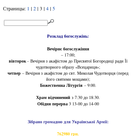
Страницы:
1
|
2
|
3
|
4
|
5
Розклад богослужінь:
Вечірнє богослужіння
– 17:00;
вівторок
- Вечірня з акафістом до Пресвятої Богородиці ради Її
чудотворного образу «Всецариця»;
четвер
– Вечірня з акафістом до свт. Миколая Чудотворця (перед
його святими мощами);
Божественна Літургія
– 9:00.
Храм відчинений
з 7:30 до 18:30.
Обідня перерва
3 13-00 до 14-00
Зібрано громадою для Української Армії:
762980 грн.