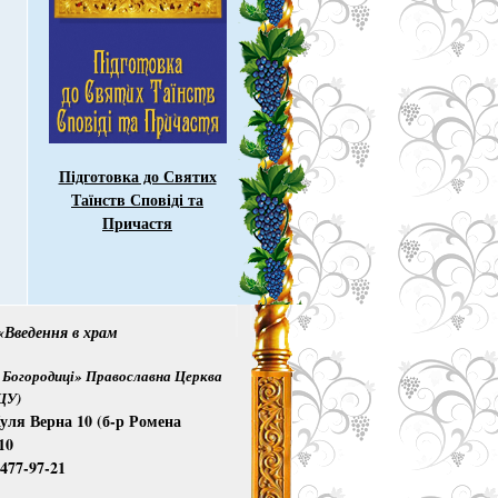
Підготовка до Святих
Таїнств Сповіді та
Причастя
Введення в храм
Богородиці» Православна Церква
ПЦУ)
уля Верна 10 (б-р Ромена
10
)477-97-21