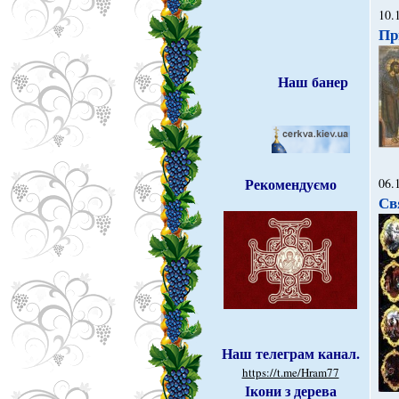
10.
Пр
Наш банер
Рекомендуємо
06.
Св
Наш телеграм канал.
https://t.me/Hram77
Ікони з дерева