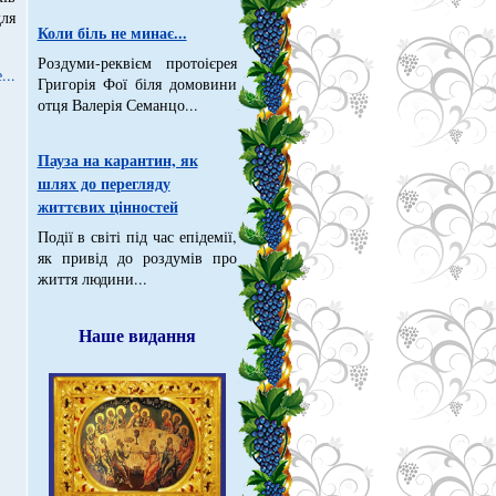
ля
Коли біль не минає...
Роздуми-реквієм протоієрея
...
Григорія Фої біля домовини
отця Валерія Семанцо...
Пауза на карантин, як
шлях до перегляду
життєвих цінностей
Події в світі під час епідемії,
як привід до роздумів про
життя людини...
Наше видання