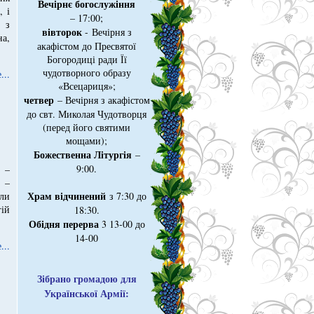
Вечірнє богослужіння
 і
– 17:00;
 з
вівторок
- Вечірня з
а,
акафістом до Пресвятої
Богородиці ради Її
чудотворного образу
...
«Всецариця»;
четвер
– Вечірня з акафістом
до свт. Миколая Чудотворця
(перед його святими
мощами);
Божественна Літургія
–
9:00.
 –
 –
Храм відчинений
ли
з 7:30 до
ій
18:30.
Обідня перерва
3 13-00 до
14-00
...
Зібрано громадою для
Української Армії: