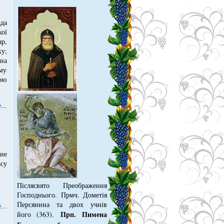
да
кої
ар,
у;
на
му
ою
...
не
су
Післясвято Преображення
Господнього. Прмч. Дометiя
Персянина та двох учнiв
...
Прп. Пимена
його (363).