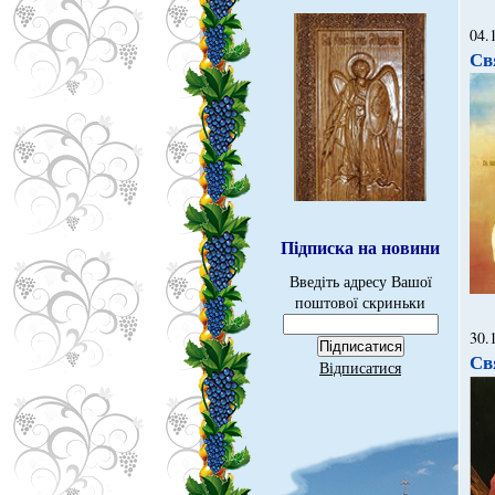
04.
Св
Підписка на новини
Введіть адресу Вашої
поштової скриньки
30.
Св
Відписатися