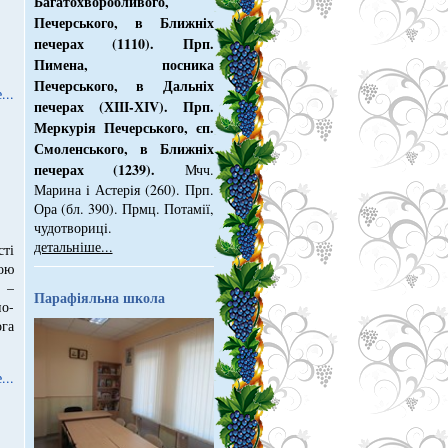
Багатохворобливого,
Печерського, в Ближнiх
печерах (1110). Прп.
Пимена, посника
Печерського, в Дальнiх
...
печерах (ХІІІ-ХІV). Прп.
Меркурiя Печерського, єп.
Смоленського, в Ближнiх
печерах (1239).
Мчч.
Марина i Астерiя (260). Прп.
Ора (бл. 390). Прмц. Потамiї,
чудотворицi.
детальніше...
ті
ною
 –
Парафіяльна школа
о-
га
...