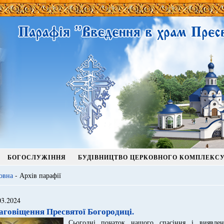
БОГОСЛУЖІННЯ
БУДІВНИЦТВО ЦЕРКОВНОГО КОМПЛЕКС
овна
- Архів парафії
03.2024
аговіщення Пресвятої Богородиці.
Сьогодні початок нашого спасіння і виявлен