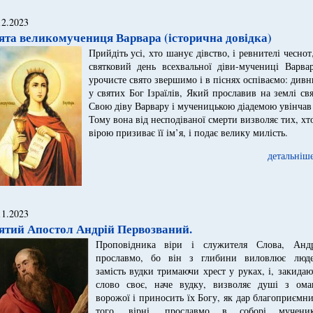
12.2023
ята великомучениця Варвара (історична довідка)
Прийдіть усі, хто шанує дівство, і ревнителі чеснот
святковий день всехвальної діви-мучениці Варвар
урочисте свято звершимо і в піснях оспіваємо: див
у святих Бог Ізраїлів, Який прославив на землі св
Свою діву Варвару і мученицькою діадемою увінчав 
Тому вона від несподіваної смерти визволяє тих, хт
вірою призиває її ім’я, і подає велику милість.
детальніше
11.2023
ятий Апостол Андрій Первозваний.
Проповідника віри і служителя Слова, Андр
прославмо, бо він з глибини виловлює люде
замість вудки тримаючи хрест у руках, і, закида
слово своє, наче вудку, визволяє душі з ома
ворожої і приносить їх Богу, як дар благоприємн
того, вірні, прославмо в соборі мученик