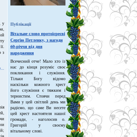
, у
Публікації
и,
Вітальне слово протоієреєві
ний
Сергію Петленку, з нагоди
яту
60-річчя від дня
її.
о з
народження
Всечесний отче! Мало хто із
нас до кінця розуміє своє
...
покликання і служіння.
Тільки Богу відомо
наскільки кожного хрест
його служіння є тяжким і
тернистим. Стоячи перед
Вами у цей світлий день ми
ія
радіємо, що саме Ви несете
й,
цей хрест настоятеля нашої
ючи
громади, - наголосив о.
ни
Григорій у своєму
ий;
вітальному слові.
ів