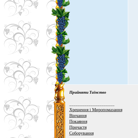
Прийняти Таїнство
_____________________
Хрещення і Миропомазання
Вінчання
Покаяння
Причастя
Соборування