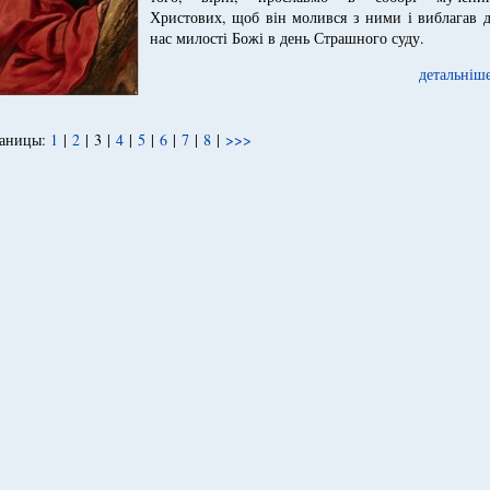
Христових, щоб він молився з ними і виблагав д
нас милості Божі в день Страшного суду.
детальніше
аницы:
1
|
2
|
3
|
4
|
5
|
6
|
7
|
8
|
>>>