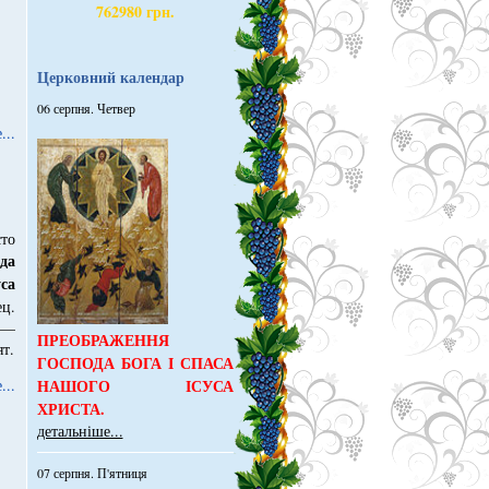
762980 грн.
Церковний календар
06 серпня. Четвер
...
то
да
са
ц.
 —
ПРЕОБРАЖЕННЯ
т.
ГОСПОДА БОГА І СПАСА
...
НАШОГО ІСУСА
ХРИСТА.
детальніше...
07 серпня. П'ятниця