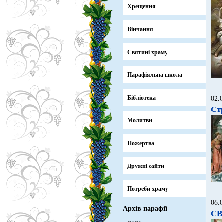
Хрещення
Вінчання
Святині храму
Парафіяльна школа
Бібліотека
02.
Ст
Молитви
Пожертва
Дружні сайти
Потреби храму
06.
Архів парафії
СВ