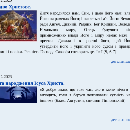
12.2023
здво Христове.
Дитя народилося нам, Син, і дано його нам; вла
Його на раменах Його; і назветься ім’я Його: Вели
ради Ангел, Дивний, Радник, Бог Кріпкий, Волод
Начальник миру, Отець будучого вік
примноженню влади Його і миру немає межі 
престолі Давида і в царстві його, щоб Йо
утвердити його і укріпити його судом і правд
нині і повіки. Ревність Господа Саваофа сотворить це.
Ісаї (9, 6-7).
детальніше
12.2023
та народження Ісуса Христа.
«Я добре знаю, що таке час; але в мене нічого 
виходить, коли я беруся пояснювати сутність ча
іншим» (блаж. Августин, єпископ Гіппонський)
детальніше