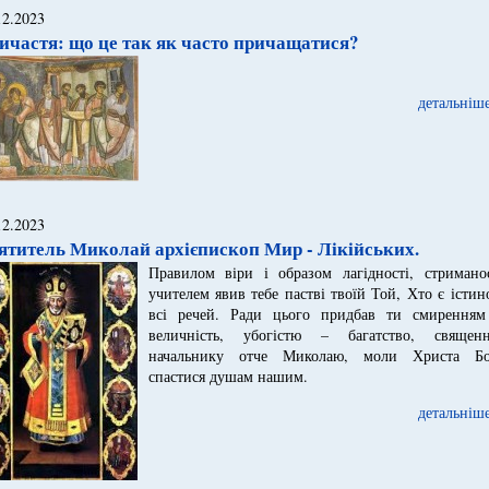
12.2023
ичастя: що це так як часто причащатися?
детальніше
12.2023
ятитель Миколай архієпископ Мир - Лікійських.
Правилом віри і образом лагідності, стриманос
учителем явив тебе пастві твоїй Той, Хто є істи
всі речей. Ради цього придбав ти смиренням
величність, убогістю – багатство, священн
начальнику отче Миколаю, моли Христа Бо
спастися душам нашим.
детальніше