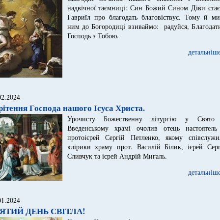
надвічної таємниці: Син Божий Сином Діви стає,
Гавриїл про благодать благовіствує. Тому й ми
ним до Богородиці взиваймо: радуйся, Благодатн
Господь з Тобою.
детальніше
02.2024
рітення Господа нашого Ісуса Христа.
Урочисту Божественну літургію у Свято
Введенському храмі очолив отець настоятель
протоієрей Сергій Петленко, якому співслужи
клірики храму прот. Василій Білик, ієрей Серг
Сливчук та ієрей Андрій Мигаль.
детальніше
01.2024
ЯТИЙ ДЕНЬ СВІТЛА!