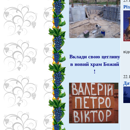
25.
Рі
від
Вклади свою цеглину
в новий храм Божий
!
22.
Да