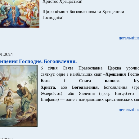
Христос Хрещається!
Щиро вітаю з Богоявленням та Хрещенням
Господнім!
детальніше
01.2024
ещення Господнє. Богоявлення.
6 січня Свята Православна Церква урочис
Хрещення Госпо
святкує одне з найбільших свят –
Бога і Спаса нашого Ісу
Христа,
Богоявлення.
або
Богоявлення (гре
Θεοφάνια), або Явлення (грец. Επιφάνια
Епіфанія) — одне з найдавніших християнських свя
детальніше