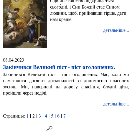
Одвічне таїнство відкривається
сього́дні, і Син Божий стає Сином
люди́ни, щоб, прийня́вши гірше, дати
нам кра́ще;
детальніше...
08.04.2023
Закінчився Великий піст - піст оголошених.
Закінчився Великий піст - піст оголошених. Час, коли ми
намагалися досягти досконалості за допомогою власноих
зусиль. Ми, навернені на дорогу спасіння, блудні діти,
пройшли через неділі.
детальніше...
Страницы:
1
|
2
|
3
|
4
|
5
|
6
|
7