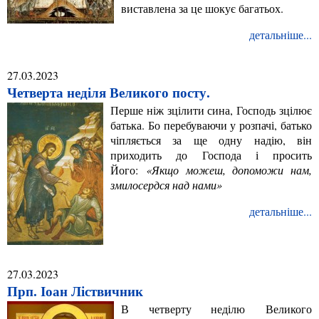
виставлена за це шокує багатьох.
детальніше...
27.03.2023
Четверта неділя Великого посту.
Перше ніж зцілити сина, Господь зцілює
батька. Бо перебуваючи у розпачі, батько
чіпляється за ще одну надію, він
приходить до Господа і просить
Його:
«Якщо можеш, допоможи нам,
змилосердся над нами»
детальніше...
27.03.2023
Прп. Іоан Ліствичник
В четверту неділю Великого