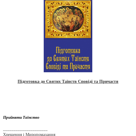
Підготовка до Святих Таїнств Сповіді та Причастя
Прийняти Таїнство
_____________________
Хрещення і Миропомазання