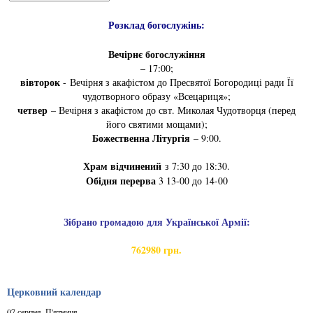
Розклад богослужінь:
Вечірнє богослужіння
– 17:00;
вівторок
- Вечірня з акафістом до Пресвятої Богородиці ради Її
чудотворного образу «Всецариця»;
четвер
– Вечірня з акафістом до свт. Миколая Чудотворця (перед
його святими мощами);
Божественна Літургія
– 9:00.
Храм відчинений
з 7:30 до 18:30.
Обідня перерва
3 13-00 до 14-00
Зібрано громадою для Української Армії:
762980 грн.
Церковний календар
07 серпня. П'ятниця