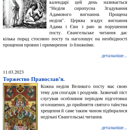
календарі цей день називається
“Неділя сиропусна Згадування
Адамового вигнання. Прощена
неділя”. Церква згадує вигнання
Адама і Єви з раю за порушення
посту. Євангельське читання дає
кілька порад стосовно посту та наголошує на необхідності
прощення провин і примирення із ближніми.
детальніше...
11.03.2023
Торжество Православ’я.
Кожна неділя Великого посту має свою
тему для спогадів і роздумів. Зазвичай піст
слугував особливим періодом підготовки
оголошених до прийняття святого таїнства
хрещення й саме таким чином підбиралися
недільні Євангельські читання.
детальніше...