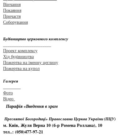
Вінчання
Покаяння
Причастя
Соборування
Будівництво церковного комплексу
______________________
Проект комплексу
Хід будівництва
Пожертва на іменну цеглину
Пожертва на купол
Галерея
________
Фото
Відео
Парафія «Введення в храм
Пресвятої Богородиці» Православна Церква України (ПЦУ)
м. Київ, Жуля Верна 10 (б-р Ромена Роллана), 10
тел..: (050)477-97-21