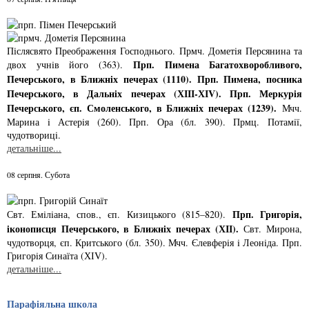
Післясвято Преображення Господнього. Прмч. Дометiя Персянина та
Прп. Пимена Багатохворобливого,
двох учнiв його (363).
Печерського, в Ближнiх печерах (1110). Прп. Пимена, посника
Печерського, в Дальнiх печерах (ХІІІ-ХІV). Прп. Меркурiя
Печерського, єп. Смоленського, в Ближнiх печерах (1239).
Мчч.
Марина i Астерiя (260). Прп. Ора (бл. 390). Прмц. Потамiї,
чудотворицi.
детальніше...
08 серпня. Субота
Прп. Григорiя,
Свт. Емiлiана, спов., єп. Кизицького (815–820).
iконописця Печер­ського, в Ближнiх печерах (ХІІ).
Свт. Мирона,
чудотворця, єп. Критського­ (бл. 350). Мчч. Єлев­ферiя i Леонiда. Прп.
Григорiя Синаїта (ХІV).
детальніше...
Парафіяльна школа