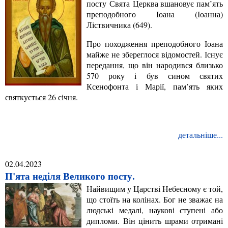
посту Свята Церква вшановує пам’ять
преподобного Іоана (Іоанна)
Ліствичника (649).
Про походження преподобного Іоана
майже не збереглося відомостей. Існує
передання, що він народився близько
570 року і був сином святих
Ксенофонта і Марії, пам’ять яких
святкується 26 січня.
детальніше...
02.04.2023
П'ята неділя Великого посту.
Найвищим у Царстві Небесному є той,
що стоїть на колінах. Бог не зважає на
людські медалі, наукові ступені або
дипломи. Він цінить шрами отримані