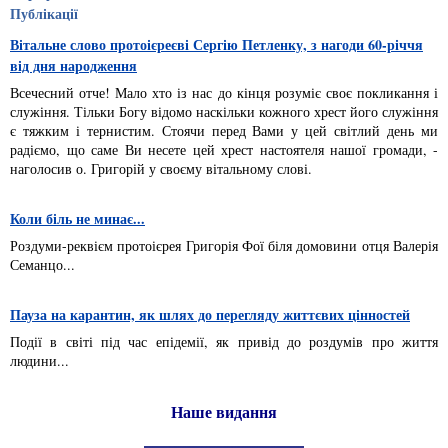
Публікації
Вітальне слово протоієреєві Сергію Петленку, з нагоди 60-річчя
від дня народження
Всечесний отче! Мало хто із нас до кінця розуміє своє покликання і
служіння. Тільки Богу відомо наскільки кожного хрест його служіння
є тяжким і тернистим. Стоячи перед Вами у цей світлий день ми
радіємо, що саме Ви несете цей хрест настоятеля нашої громади, -
наголосив о. Григорій у своєму вітальному слові.
Коли біль не минає...
Роздуми-реквієм протоієрея Григорія Фої біля домовини отця Валерія
Семанцо...
Пауза на карантин, як шлях до перегляду життєвих цінностей
Події в світі під час епідемії, як привід до роздумів про життя
людини...
Наше видання